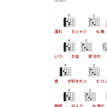
F
C
濡
れ
た
シ
ャ
ツ
も
靴
F
C
い
つ
か
全
部
忘
れ
F
C
君
が
好
き
だ
っ
た
バ
F
C
歌
詞
の
よ
う
な
夜
だ