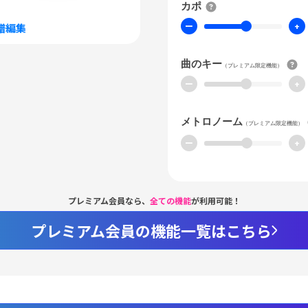
カポ
ー
+
譜編集
曲のキー
（プレミアム限定機能）
ー
+
メトロノーム
（プレミアム限定機能）
ー
+
プレミアム会員なら、
全ての機能
が利用可能！
プレミアム会員の機能一覧はこちら