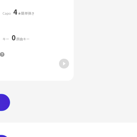
4
Capo
★簡単弾き
0
キー
原曲キー