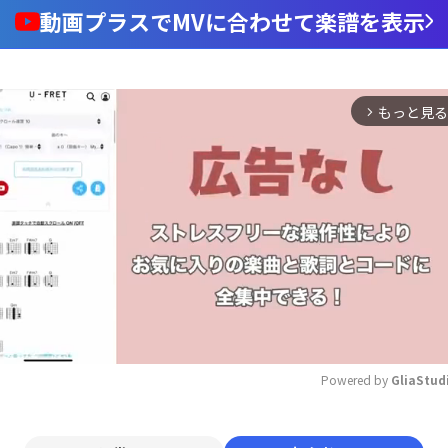
動画プラスでMVに合わせて楽譜を表示
もっと見る
arrow_forward_ios
Powered by 
GliaStud
Mute