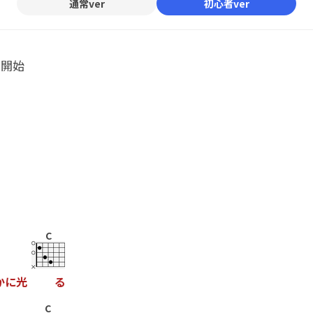
通常ver
初心者ver
ル開始
C
か
に
光
る
C