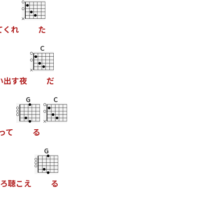
て
く
れ
た
C
い
出
す
夜
だ
G
C
っ
て
る
G
ろ
聴
こ
え
る