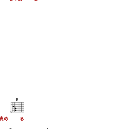
E
責
め
る