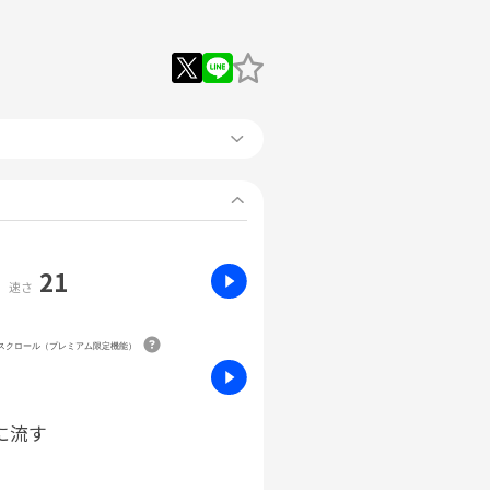
21
速さ
動スクロール（プレミアム限定機能）
に流す