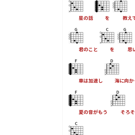
星
の
話
を
教
え
G
C
G
君
の
こ
と
を
思
F
D
車
は
加
速
し
海
に
向
か
F
D
夏
の
音
が
も
う
そ
ろ
そ
C