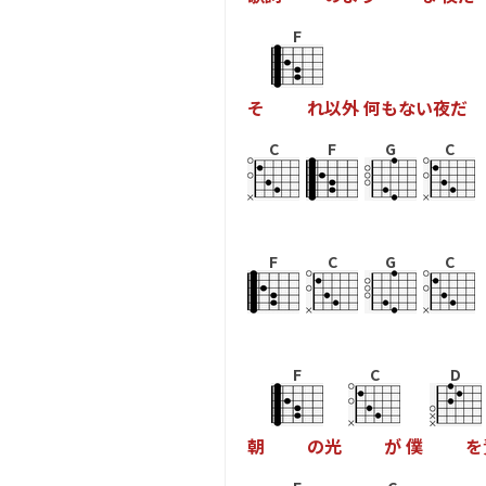
F
そ
れ
以
外
何
も
な
い
夜
だ
C
F
G
C
F
C
G
C
F
C
D
朝
の
光
が
僕
を