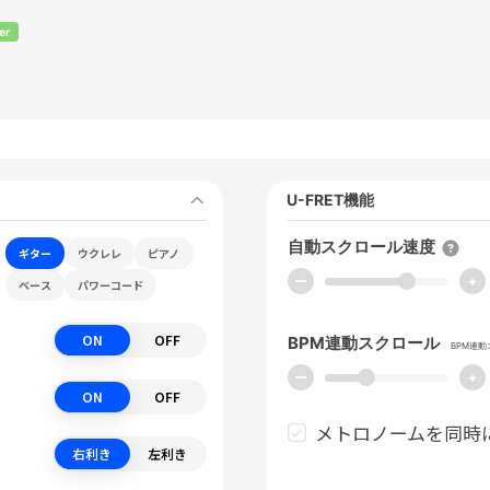
er
U-FRET機能
自動スクロール速度
ギター
ウクレレ
ピアノ
ー
+
ベース
パワーコード
ON
OFF
BPM連動スクロール
BPM連
ー
+
ON
OFF
メトロノームを同時
右利き
左利き