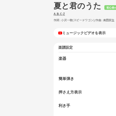
夏と君のうた
初心者v
A.B.C-Z
作詞 :
小沢一敬(スピードワゴン)
/作曲 :
奥田民生
ミュージックビデオを表示
楽譜設定
楽器
簡単弾き
押さえ方表示
利き手