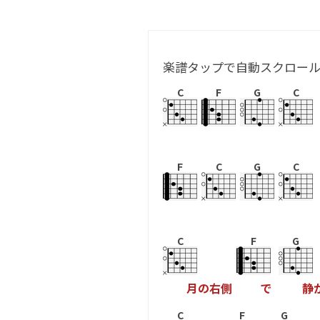
楽譜タップで自動スクロー
C
F
G
C
F
C
G
C
C
F
G
月
の
右
側
で
静
C
F
G