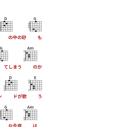
D
G
の
中
の
砂
も
G
Am
て
し
ま
う
の
か
D
E
ン
ド
が
歌
う
G
Am
な
今
夜
は