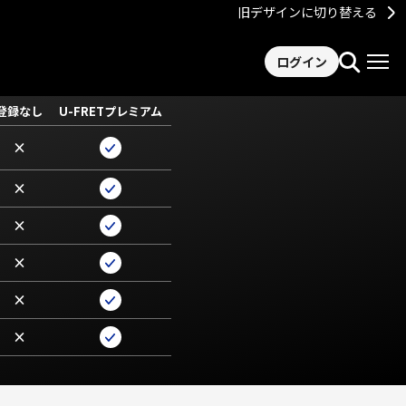
旧デザインに切り替える
ログイン
登録なし
U-FRETプレミアム
×
×
×
×
×
×