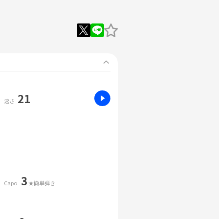
21
速さ
3
Capo
★簡単弾き