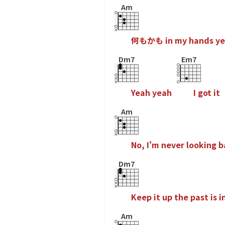
Am
何
も
か
も
i
n
m
y
h
a
n
d
s
y
e
Dm7
Em7
Y
e
a
h
y
e
a
h
I
g
o
t
i
t
Am
N
o
,
I
'
m
n
e
v
e
r
l
o
o
k
i
n
g
b
Dm7
K
e
e
p
i
t
u
p
t
h
e
p
a
s
t
i
s
i
Am