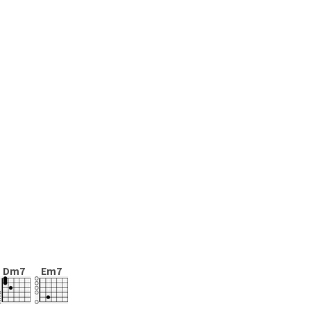
Dm7
Em7