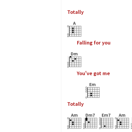
T
o
t
a
l
l
y
A
F
a
l
l
i
n
g
f
o
r
y
o
u
Dm
Y
o
u
'
v
e
g
o
t
m
e
Em
T
o
t
a
l
l
y
Am
Dm7
Em7
Am