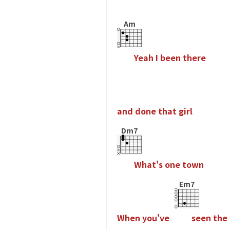
Am
Y
e
a
h
I
b
e
e
n
t
h
e
r
e
a
n
d
d
o
n
e
t
h
a
t
g
i
r
l
Dm7
W
h
a
t
'
s
o
n
e
t
o
w
n
Em7
W
h
e
n
y
o
u
'
v
e
s
e
e
n
t
h
e