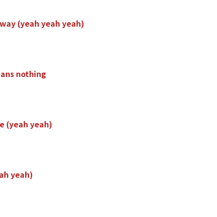
w
a
y
(
y
e
a
h
y
e
a
h
y
e
a
h
)
e
a
n
s
n
o
t
h
i
n
g
e
(
y
e
a
h
y
e
a
h
)
a
h
y
e
a
h
)