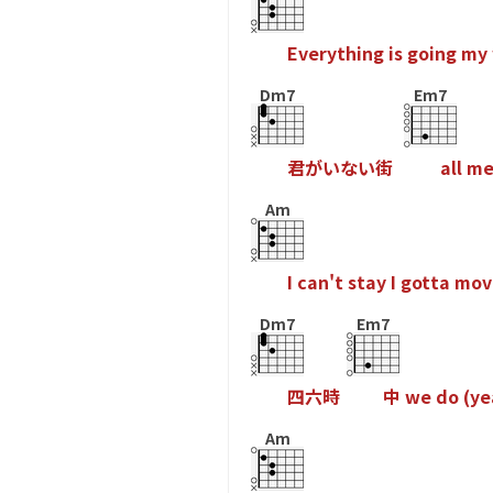
E
v
e
r
y
t
h
i
n
g
i
s
g
o
i
n
g
m
y
Dm7
Em7
君
が
い
な
い
街
a
l
l
m
Am
I
c
a
n
'
t
s
t
a
y
I
g
o
t
t
a
m
o
v
Dm7
Em7
四
六
時
中
w
e
d
o
(
y
e
Am