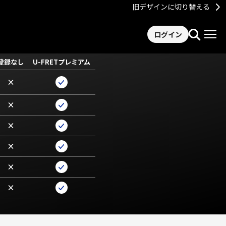
旧デザインに切り替える
ログイン
登録なし
U-FRETプレミアム
×
×
×
×
×
×