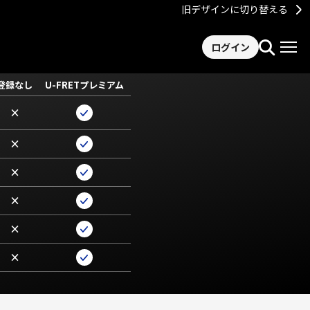
旧デザインに切り替える
ログイン
登録なし
U-FRETプレミアム
×
×
×
×
×
×