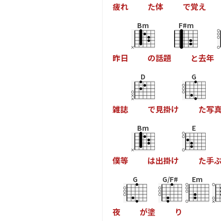
疲
れ
た
体
で
覚
え
Bm
F#m
昨
日
の
話
題
と
去
年
D
G
雑
誌
で
見
掛
け
た
写
Bm
E
僕
等
は
出
掛
け
た
手
G
G/F#
Em
夜
が
塗
り