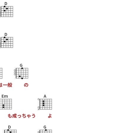
D
D
G
は
一
般
の
Em
A
も
成
っ
ち
ゃ
う
よ
D
G