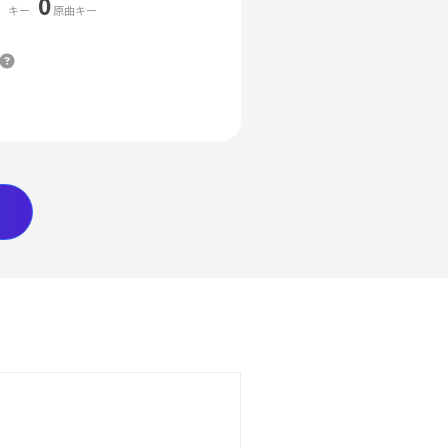
0
キー
原曲キー