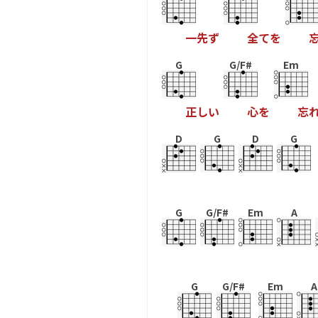
一
先
ず
全
て
を
G
G/F#
Em
正
し
い
心
を
忘
D
G
D
G
G
G/F#
Em
A
G
G/F#
Em
A