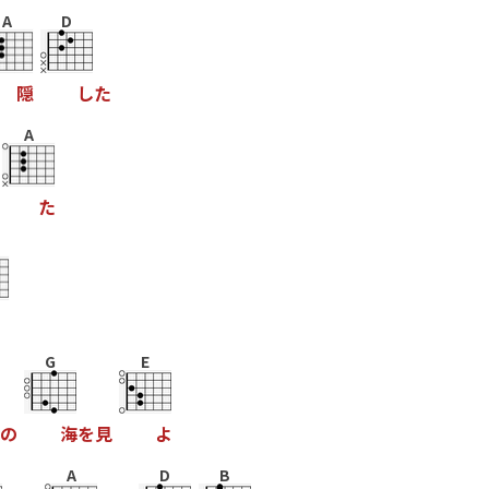
A
D
隠
し
た
A
た
G
E
の
海
を
見
よ
A
D
B