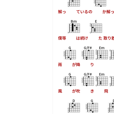
解
っ
て
い
る
の
か
解
Bm
E
僕
等
は
続
け
た
取
り
G
G/F#
Em
雨
が
降
り
G
G/F#
Em
風
が
吹
き
飛
D
G