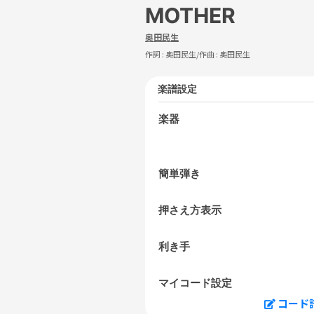
MOTHER
奥田民生
作詞 :
奥田民生
/作曲 :
奥田民生
楽譜設定
楽器
簡単弾き
押さえ方表示
利き手
マイコード設定
コード