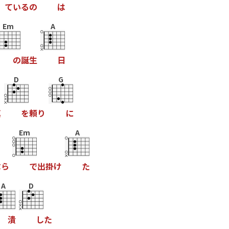
て
い
る
の
は
Em
A
の
誕
生
日
D
G
真
を
頼
り
に
Em
A
ぶ
ら
で
出
掛
け
た
A
D
潰
し
た