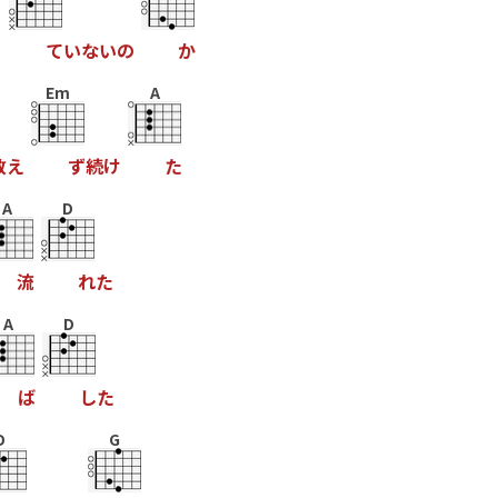
っ
て
い
な
い
の
か
Em
A
敢
え
ず
続
け
た
A
D
流
れ
た
A
D
ば
し
た
D
G