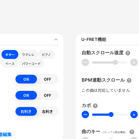
U-FRET機能
自動スクロール速度
ギター
ウクレレ
ピアノ
ー
+
ベース
パワーコード
ON
OFF
BPM連動スクロール
この曲は対応していません
ON
OFF
カポ
右利き
左利き
ー
+
曲のキー
（プレミアム限定機能）
譜編集