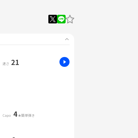
21
速さ
4
Capo
★簡単弾き