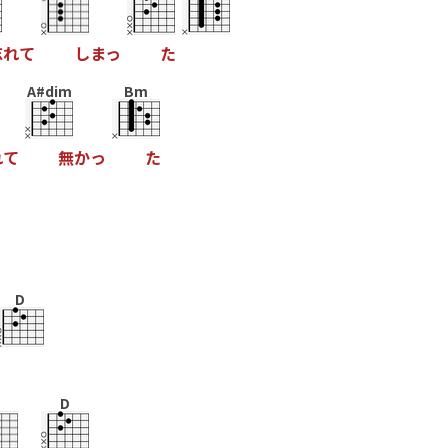
忘
れ
て
し
ま
っ
た
A#dim
Bm
れ
て
無
か
っ
た
D
D