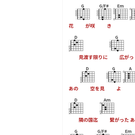
G
G/F#
Em
花
が
咲
き
D
G
見
渡
す
限
り
に
広
が
っ
D
G
A
あ
の
空
を
見
よ
D
Am
隣
の
国
迄
繋
が
っ
た
あ
G
G/F#
Em