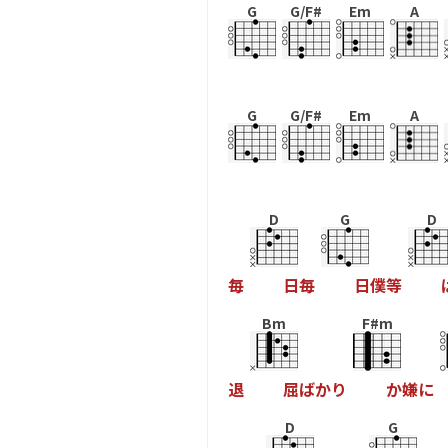
G
G/F#
Em
A
G
G/F#
Em
A
D
G
D
毎
日
毎
日
僕
等
Bm
F#m
退
屈
ば
か
り
か
嫌
に
D
G