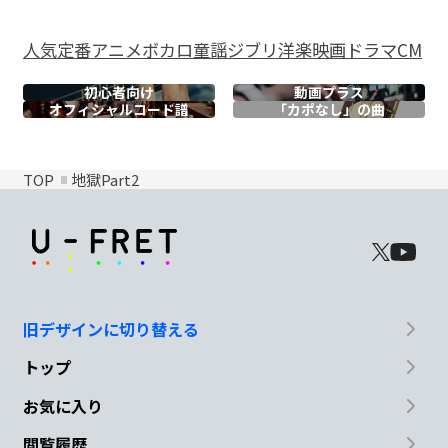
人気
定番
アニメ
ボカロ
童謡
ジブリ
洋楽
映画
ドラマ
CM
初心者向け
動画プラス
オフィシャル
コード譜
「カポなし」の曲
TOP
地獄Part2
旧デザインに切り替える
トップ
お気に入り
閲覧履歴