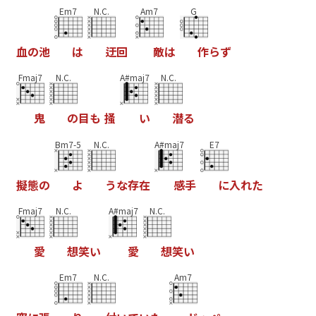
Em7
N.C.
Am7
G
血
の
池
は
迂
回
敵
は
作
ら
ず
Fmaj7
N.C.
A#maj7
N.C.
鬼
の
目
も
掻
い
潜
る
Bm7-5
N.C.
A#maj7
E7
擬
態
の
よ
う
な
存
在
感
手
に
入
れ
た
Fmaj7
N.C.
A#maj7
N.C.
愛
想
笑
い
愛
想
笑
い
Em7
N.C.
Am7