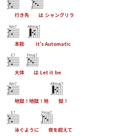
行
き
先
は
シ
ャ
ン
グ
リ
ラ
Am7
A#maj7
本
能
i
t
'
s
A
u
t
o
m
a
t
i
c
E7
Fmaj7
大
体
は
L
e
t
i
t
b
e
Am7
A#maj7
地
獄
！
地
獄
！
地
獄
！
E7
Fmaj7
泳
ぐ
よ
う
に
夜
を
超
え
て