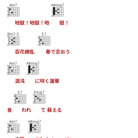
Am7
A#maj7
地
獄
！
地
獄
！
地
獄
！
Bm7-5
E7
百
花
繚
乱
奏
で
合
お
う
Am7
A#maj7
混
沌
に
咲
く
蓮
華
E7
Fmaj7
食
わ
れ
て
蘇
え
る
Am7
A#maj7