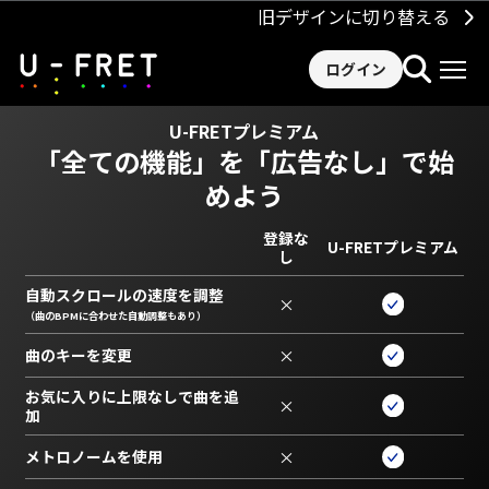
旧デザインに切り替える
ログイン
U-FRETプレミアム
「全ての機能」を
「広告なし」で始
めよう
登録な
U-FRETプレミアム
し
自動スクロールの速度を調整
×
（曲のBPMに合わせた自動調整もあり）
曲のキーを変更
×
お気に入りに上限なしで曲を追
×
加
メトロノームを使用
×