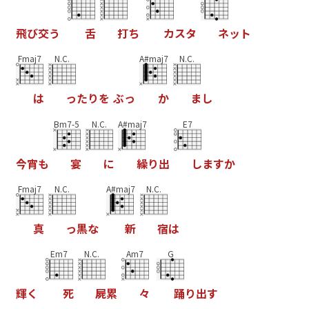
飛
び
交
う
舌
打
ち
カ
ス
タ
ネ
ッ
ト
Fmaj7
N.C.
A#maj7
N.C.
は
っ
た
り
を
ぶ
っ
か
ま
し
Bm7-5
N.C.
A#maj7
E7
今
宵
も
宴
に
繰
り
出
し
ま
す
か
Fmaj7
N.C.
A#maj7
N.C.
真
っ
黒
な
新
宿
は
Em7
N.C.
Am7
G
輝
く
死
屍
累
々
踊
り
出
す