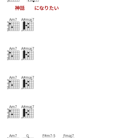
神
話
に
な
り
た
い
Am7
A#maj7
Am7
A#maj7
Am7
A#maj7
Am7
A#maj7
Am7
G
F#m7-5
Fmaj7