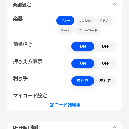
楽譜設定
楽器
ギター
ウクレレ
ピアノ
ベース
パワーコード
簡単弾き
ON
OFF
押さえ方表示
ON
OFF
利き手
右利き
左利き
マイコード設定
コード譜編集
U-FRET機能