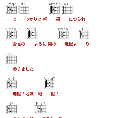
Fmaj7
N.C.
A#maj7
N.C.
う
っ
か
り
と
喝
采
に
つ
ら
れ
Bm7-5
A#maj7
Bm7-5
E7
雲
雀
の
よ
う
に
隣
の
地
獄
よ
り
N.C.
参
り
ま
し
た
Am7
A#maj7
地
獄
！
地
獄
！
地
獄
！
E7
Fmaj7