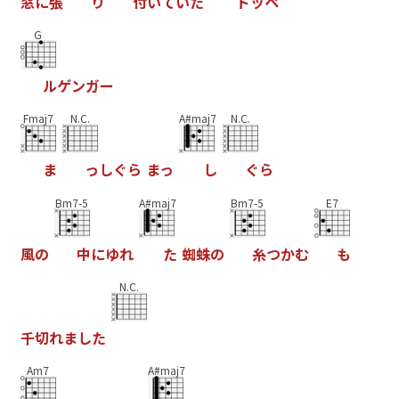
窓
に
張
り
付
い
て
い
た
ド
ッ
ペ
G
ル
ゲ
ン
ガ
ー
Fmaj7
N.C.
A#maj7
N.C.
ま
っ
し
ぐ
ら
ま
っ
し
ぐ
ら
Bm7-5
A#maj7
Bm7-5
E7
風
の
中
に
ゆ
れ
た
蜘
蛛
の
糸
つ
か
む
も
N.C.
千
切
れ
ま
し
た
Am7
A#maj7