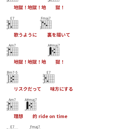
地
獄
！
地
獄
！
地
獄
！
E7
Fmaj7
歌
う
よ
う
に
裏
を
描
い
て
Am7
A#maj7
地
獄
！
地
獄
！
地
獄
！
Bm7-5
E7
リ
ス
ク
だ
っ
て
味
方
に
す
る
Am7
A#maj7
理
想
的
r
i
d
e
o
n
t
i
m
e
E7
Fmaj7