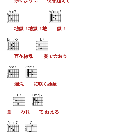
泳
ぐ
よ
う
に
夜
を
超
え
て
Am7
A#maj7
地
獄
！
地
獄
！
地
獄
！
Bm7-5
E7
百
花
繚
乱
奏
で
合
お
う
Am7
A#maj7
混
沌
に
咲
く
蓮
華
E7
Fmaj7
食
わ
れ
て
蘇
え
る
Fmaj7
G