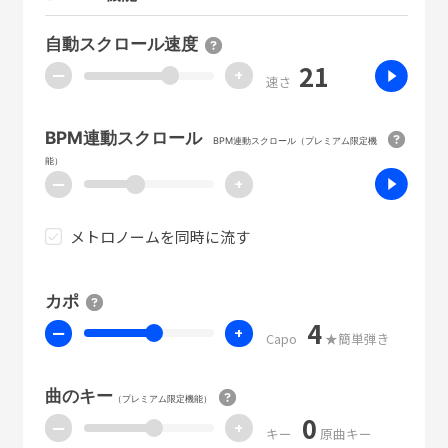
自動スクロール速度
21
ー
+
速さ
BPM連動スクロール
BPM連動スクロール（プレミアム限定機
能）
ー
+
メトロノームを同時に流す
カポ
4
ー
+
Capo
★簡単弾き
曲のキー
（プレミアム限定機能）
0
ー
+
キー
原曲キー