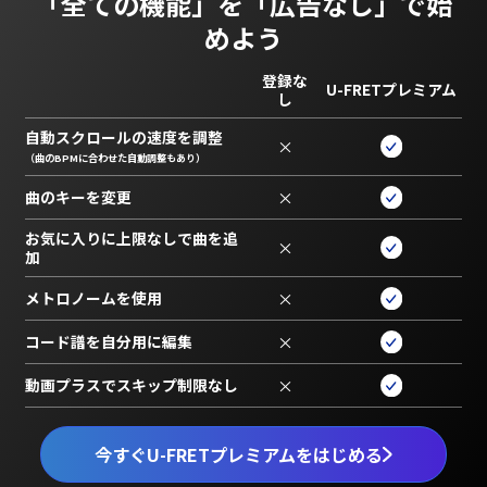
「全ての機能」を
「広告なし」で始
めよう
登録な
U-FRETプレミアム
し
自動スクロールの速度を調整
×
（曲のBPMに合わせた自動調整もあり）
曲のキーを変更
×
お気に入りに上限なしで曲を追
×
加
メトロノームを使用
×
コード譜を自分用に編集
×
動画プラスでスキップ制限なし
×
今すぐU-FRETプレミアムをはじめる