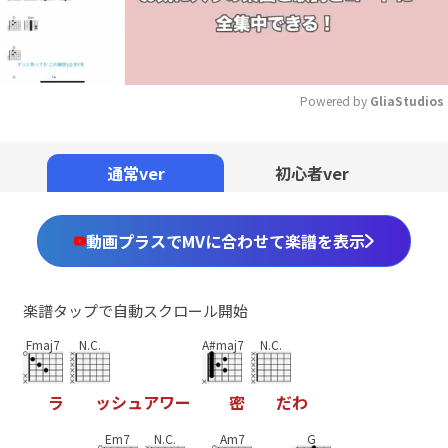
Powered by 
GliaStudios
Mute
通常ver
初心者ver
動画プラスでMVに合わせて楽譜を表示
楽譜タップで自動スクロール開始
Fmaj7
N.C.
A#maj7
N.C.
ラ
ッ
シ
ュ
ア
ワ
ー
密
だ
わ
Em7
N.C.
Am7
G