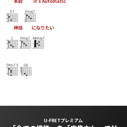
本
能
i
t
'
s
A
u
t
o
m
a
t
i
c
E7
Fmaj7
神
話
に
な
り
た
い
C
Fmaj7
A#maj7
F#m7-5
G6
U-FRETプレミアム