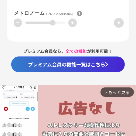
メトロノーム
（プレミアム限定機能）
ー
+
プレミアム会員なら、
全ての機能
が利用可能！
プレミアム会員の機能一覧はこちら
もっと見る
arrow_forward_ios