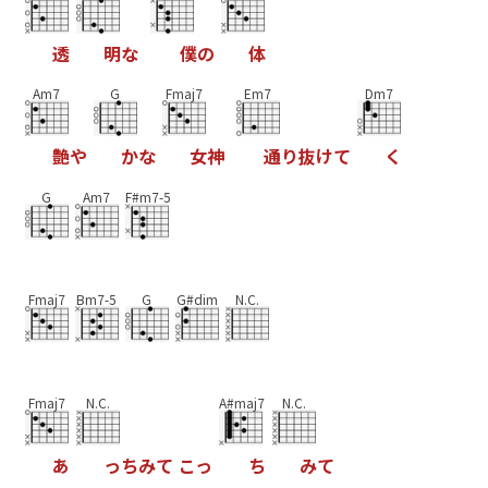
透
明
な
僕
の
体
Am7
G
Fmaj7
Em7
Dm7
艶
や
か
な
女
神
通
り
抜
け
て
く
G
Am7
F#m7-5
Fmaj7
Bm7-5
G
G#dim
N.C.
Fmaj7
N.C.
A#maj7
N.C.
あ
っ
ち
み
て
こ
っ
ち
み
て