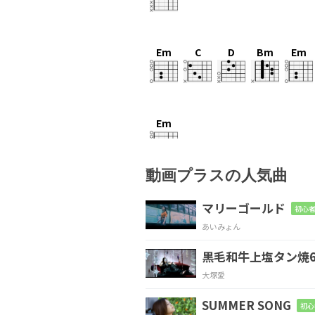
Em
C
D
Bm
Em
Em
良いこと尽くめの夢から覚
動画プラスの人気曲
C
マリーゴールド
初心者
あいみょん
ラブという得体の知れない
黒毛和牛上塩タン焼6
Em
大塚愛
どうしようもなく2つに裂
SUMMER SONG
初心