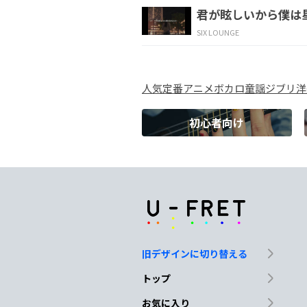
君が眩しいから僕は
どうして尽くめの毎日そう
SIX LOUNGE
C
人気
定番
アニメ
ボカロ
童謡
ジブリ
洋
現実直視と現実逃避の表裏
初心者向け
Em
どこかに良いことないかな
C
自問自答、自問他答、他問
旧デザインに切り替える
Em
トップ
ただ
本能的に触れちゃって
お気に入り