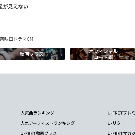
星が見えない
してああしてこうしてサヨナラベイベー
楽
映画
ドラマ
CM
一体なこの心臓
オフィシャル
動画プラス
コード譜
、なんて裏返しの自分に問うよ。
自答連れ回し、ああああ
人気曲ランキング
U-FRETプ
人気アーティストランキング
U-リク
、でも言いたいことって無いんで、
U-FRET動画プラス
U-FRETマガ