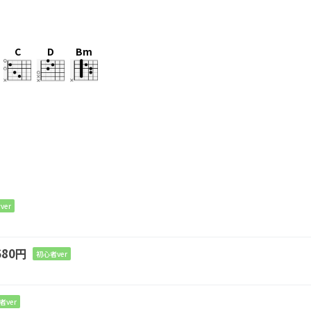
C
D
Bm
めた私の脳内環境は、
ver
ものに侵されてしまいまして、それからは。
80円
初心者ver
けた心内環境を
者ver