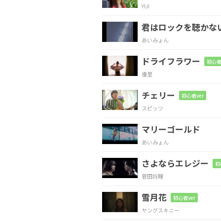
YUI
C
君はロックを聴かな
制御するだけのキャパシテ
あいみょん
ドライフラワー
初心者
Em
優里
曖昧な大概のイノセントな
チェリー
初心者ver
スピッツ
Em
マリーゴールド
どうにかこうにか現在地点
あいみょん
さよならエレジー
Em
C
D
Bm
Em
初
菅田将暉
雪月花
初心者ver
ヤングスキニー
Em