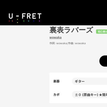
裏表ラバーズ
初心者v
wowaka
作詞 :
wowaka
/作曲 :
wowaka
楽器
カポ