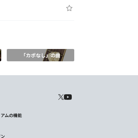
「カポなし」の曲
レミアムの機能
ジン