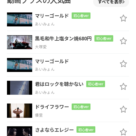
動画プラスの人気曲
すべてを表示
で た
だひとり
言
葉を
持つ
マリーゴールド
初心者ver
G
Am
G/B
C
D
G
あいみょん
黒毛和牛上塩タン焼680円
何
千
万もの
生
物
種の
初心者ver
大塚愛
Em
Bm
C
Am
D
Em
マリーゴールド
中
で
誰よりも
高
い知
恵
あいみょん
C
G/B
A#dim
Am
D
G
君はロックを聴かない
初心者ver
あいみょん
僕らの名
前
は
人
間
です
Am
G/B
C
D
G
ドライフラワー
初心者ver
優里
さよならエレジー
初心者ver
G
Am
G/B
C
D
G