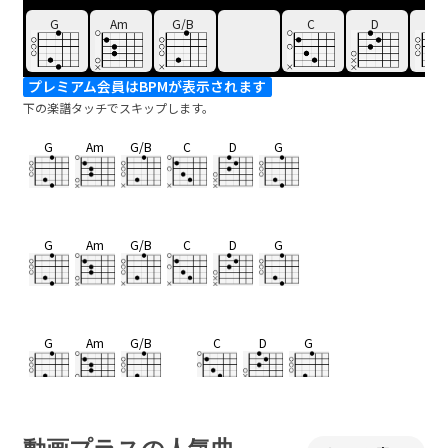
G
Am
G/B
C
D
G
プレミアム会員はBPMが表示されます
下の楽譜タッチでスキップします。
G
Am
G/B
C
D
G
G
Am
G/B
C
D
G
G
Am
G/B
C
D
G
何
千
万もの
生
物
種の中
Am
G/B
C
D
G