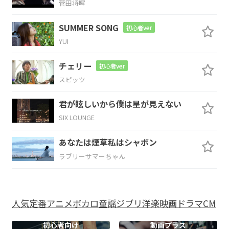
菅田将暉
何
回
言っても
伝
わら
ない
SUMMER SONG
初心者ver
Am
G/B
C
D
YUI
で 使いこ
なせ
もしない
言葉
の
チェリー
初心者ver
G
スピッツ
爪
君が眩しいから僕は星が見えない
SIX LOUNGE
G
Am
G/B
C
D
あなたは煙草私はシャボン
手入
れも
せずに振
りか
ざし
ラブリーサマーちゃん
G
Em
Bm
C
Am
て つ
けた
傷
跡を消す
薬
人気
定番
アニメ
ボカロ
童謡
ジブリ
洋楽
映画
ドラマ
CM
D
G
初心者向け
動画プラス