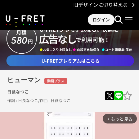
旧デザインに切り替える
ログイン
ヒューマン
動画プラス
日食なつこ
作詞 :
日食なつこ
/作曲 :
日食なつこ
もっと見る
arrow_forward_ios