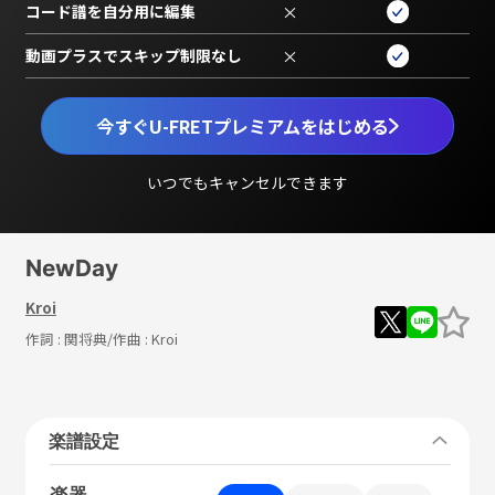
コード譜を自分用に編集
×
動画プラスでスキップ制限なし
×
今すぐU-FRETプレミアムをはじめる
いつでもキャンセルできます
NewDay
Kroi
作詞 :
関将典
/作曲 :
Kroi
楽譜設定
楽器