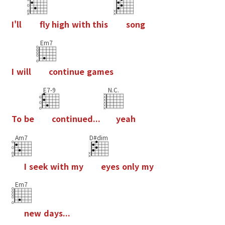
I
'
l
l
f
y
h
i
g
h
w
i
t
h
t
h
i
s
s
o
n
g
Em7
I
w
i
l
l
c
o
n
t
i
n
u
e
g
a
m
e
s
E7-9
N.C.
T
o
b
e
c
o
n
t
i
n
u
e
d
.
.
.
y
e
a
h
Am7
D#dim
I
s
e
e
k
w
i
t
h
m
y
e
y
e
s
o
n
l
y
m
y
Em7
n
e
w
d
a
y
s
.
.
.