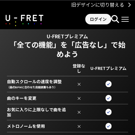
旧デザインに切り替える
ログイン
U-FRETプレミアム
「全ての機能」を
「広告なし」で始
めよう
登録な
U-FRETプレミアム
し
自動スクロールの速度を調整
×
（曲のBPMに合わせた自動調整もあり）
曲のキーを変更
×
お気に入りに上限なしで曲を追
×
加
メトロノームを使用
×