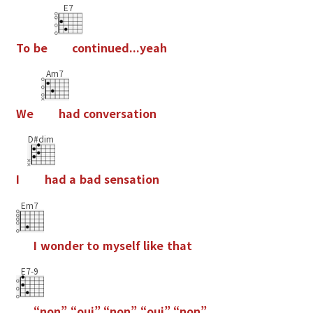
E7
T
o
b
e
c
o
n
t
i
n
u
e
d
.
.
.
y
e
a
h
Am7
W
e
h
a
d
c
o
n
v
e
r
s
a
t
i
o
n
D#dim
I
h
a
d
a
b
a
d
s
e
n
s
a
t
i
o
n
Em7
I
w
o
n
d
e
r
t
o
m
y
s
e
l
f
l
i
k
e
t
h
a
t
E7-9
“
n
o
n
”
“
o
u
i
”
“
n
o
n
”
“
o
u
i
”
“
n
o
n
”