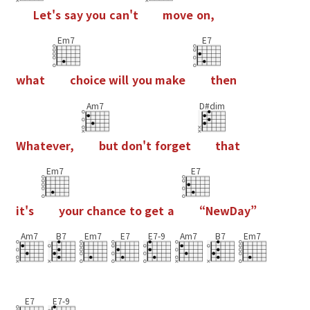
L
e
t
'
s
s
a
y
y
o
u
c
a
n
'
t
m
o
v
e
o
n
,
Em7
E7
w
h
a
t
c
h
o
i
c
e
w
i
l
l
y
o
u
m
a
k
e
t
h
e
n
Am7
D#dim
W
h
a
t
e
v
e
r
,
b
u
t
d
o
n
'
t
f
o
r
g
e
t
t
h
a
t
Em7
E7
i
t
'
s
y
o
u
r
c
h
a
n
c
e
t
o
g
e
t
a
“
N
e
w
D
a
y
”
Am7
B7
Em7
E7
E7-9
Am7
B7
Em7
E7
E7-9