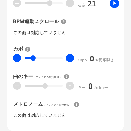
21
ー
+
速さ
BPM連動スクロール
この曲は対応していません
カポ
0
ー
+
Capo
★簡単弾き
曲のキー
（プレミアム限定機能）
0
ー
+
キー
原曲キー
メトロノーム
（プレミアム限定機能）
この曲は対応していません