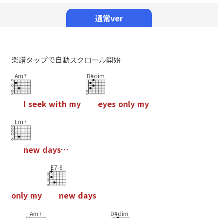
Mute
通常ver
楽譜タップで自動スクロール開始
Am7
D#dim
I
s
e
e
k
w
i
t
h
m
y
e
y
e
s
o
n
l
y
m
y
Em7
n
e
w
d
a
y
s
…
E7-9
o
n
l
y
m
y
n
e
w
d
a
y
s
Am7
D#dim