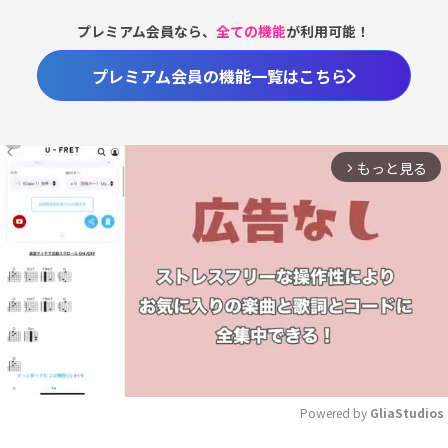
プレミアム会員なら、
全ての機能
が利用可能！
プレミアム会員の機能一覧はこちら
もっと見る
arrow_forward_ios
Powered by 
GliaStudios