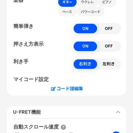
ギター
ウクレレ
ピアノ
ベース
パワーコード
簡単弾き
ON
OFF
押さえ方表示
ON
OFF
利き手
右利き
左利き
マイコード設定
コード譜編集
U-FRET機能
自動スクロール速度