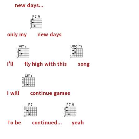
n
e
w
d
a
y
s
.
.
.
E7-9
o
n
l
y
m
y
n
e
w
d
a
y
s
Am7
D#dim
I
'
l
l
f
y
h
i
g
h
w
i
t
h
t
h
i
s
s
o
n
g
Em7
I
w
i
l
l
c
o
n
t
i
n
u
e
g
a
m
e
s
E7
E7-9
T
o
b
e
c
o
n
t
i
n
u
e
d
.
.
.
y
e
a
h