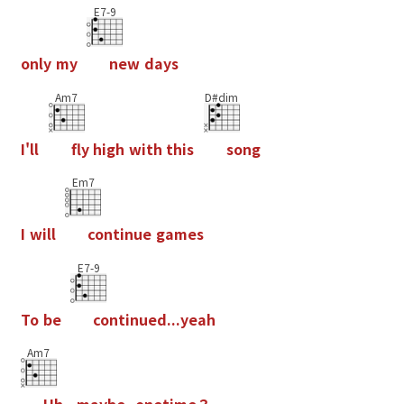
E7-9
o
n
l
y
m
y
n
e
w
d
a
y
s
Am7
D#dim
I
'
l
l
f
y
h
i
g
h
w
i
t
h
t
h
i
s
s
o
n
g
Em7
I
w
i
l
l
c
o
n
t
i
n
u
e
g
a
m
e
s
E7-9
T
o
b
e
c
o
n
t
i
n
u
e
d
.
.
.
y
e
a
h
Am7
U
h
.
.
.
m
a
y
b
e
,
o
n
e
t
i
m
e
？