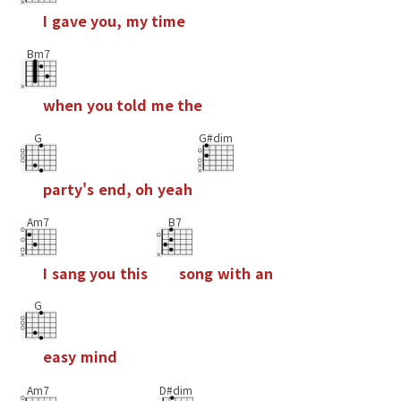
I
g
a
v
e
y
o
u
,
m
y
t
i
m
e
Bm7
w
h
e
n
y
o
u
t
o
l
d
m
e
t
h
e
G
G#dim
p
a
r
t
y
'
s
e
n
d
,
o
h
y
e
a
h
Am7
B7
I
s
a
n
g
y
o
u
t
h
i
s
s
o
n
g
w
i
t
h
a
n
G
e
a
s
y
m
i
n
d
Am7
D#dim