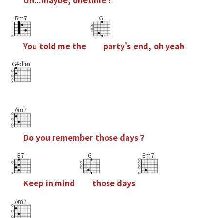
Bm7
G
Y
o
u
t
o
l
d
m
e
t
h
e
p
a
r
t
y
'
s
e
n
d
,
o
h
y
e
a
h
G#dim
Am7
D
o
y
o
u
r
e
m
e
m
b
e
r
t
h
o
s
e
d
a
y
s
？
B7
G
Em7
K
e
e
p
i
n
m
i
n
d
t
h
o
s
e
d
a
y
s
Am7