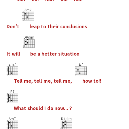
Am7
D
o
n
'
t
l
e
a
p
t
o
t
h
e
i
r
c
o
n
c
l
u
s
i
o
n
s
D#dim
I
t
w
i
l
l
b
e
a
b
e
t
t
e
r
s
i
t
u
a
t
i
o
n
Em7
E7
T
e
l
l
m
e
,
t
e
l
l
m
e
,
t
e
l
l
m
e
,
h
o
w
t
o
!
!
E7
W
h
a
t
s
h
o
u
l
d
I
d
o
n
o
w
.
.
.
？
Am7
D#dim