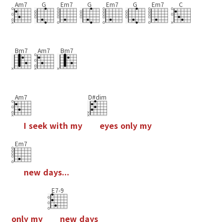
Am7
G
Em7
G
Em7
G
Em7
C
Bm7
Am7
Bm7
Am7
D#dim
I
s
e
e
k
w
i
t
h
m
y
e
y
e
s
o
n
l
y
m
y
Em7
n
e
w
d
a
y
s
.
.
.
E7-9
o
n
l
y
m
y
n
e
w
d
a
y
s