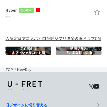
Hyper
初心者ver
Kroi
人気
定番
アニメ
ボカロ
童謡
ジブリ
洋楽
映画
ドラマ
CM
初心者向け
動画プラス
オフィシャル
コード譜
「カポなし」の曲
TOP
NewDay
旧デザインに切り替える