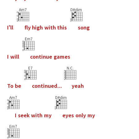
Am7
D#dim
I
'
l
l
f
y
h
i
g
h
w
i
t
h
t
h
i
s
s
o
n
g
Em7
I
w
i
l
l
c
o
n
t
i
n
u
e
g
a
m
e
s
E7
N.C.
T
o
b
e
c
o
n
t
i
n
u
e
d
.
.
.
y
e
a
h
Am7
D#dim
I
s
e
e
k
w
i
t
h
m
y
e
y
e
s
o
n
l
y
m
y
Em7