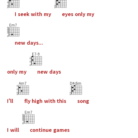
I
s
e
e
k
w
i
t
h
m
y
e
y
e
s
o
n
l
y
m
y
Em7
n
e
w
d
a
y
s
.
.
.
E7-9
o
n
l
y
m
y
n
e
w
d
a
y
s
Am7
D#dim
I
'
l
l
f
y
h
i
g
h
w
i
t
h
t
h
i
s
s
o
n
g
Em7
I
w
i
l
l
c
o
n
t
i
n
u
e
g
a
m
e
s