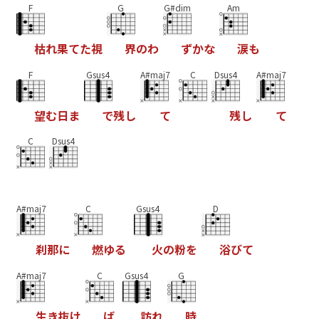
F
G
G#dim
Am
枯
れ
果
て
た
視
界
の
わ
ず
か
な
涙
も
F
Gsus4
A#maj7
C
Dsus4
A#maj7
望
む
日
ま
で
残
し
て
残
し
て
C
Dsus4
A#maj7
C
Gsus4
D
刹
那
に
燃
ゆ
る
火
の
粉
を
浴
び
て
A#maj7
C
Gsus4
G
生
き
抜
け
ば
訪
れ
時