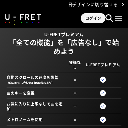
旧デザインに切り替える
ログイン
U-FRETプレミアム
「全ての機能」を
「広告なし」で始
めよう
登録な
U-FRETプレミアム
し
自動スクロールの速度を調整
×
（曲のBPMに合わせた自動調整もあり）
曲のキーを変更
×
お気に入りに上限なしで曲を追
×
加
メトロノームを使用
×