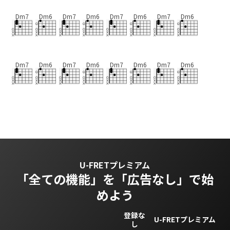
Dm7
Dm6
Dm7
Dm6
Dm7
Dm6
Dm7
Dm6
Dm7
Dm6
Dm7
Dm6
Dm7
Dm6
Dm7
Dm6
U-FRETプレミアム
「全ての機能」を
「広告なし」で始
めよう
登録な
U-FRETプレミアム
し