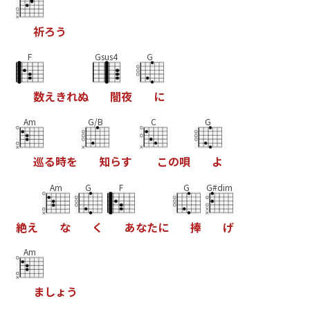
祈
ろ
う
F
Gsus4
G
数
え
き
れ
ぬ
闇
夜
に
Am
G/B
C
G
巡
る
時
を
知
ら
す
こ
の
唄
よ
Am
G
F
G
G#dim
絶
え
な
く
あ
な
た
に
捧
げ
Am
ま
し
ょ
う