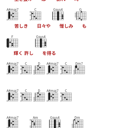
A#maj7
C
Gsus4
G
苦
し
き
日
々
や
憎
し
み
も
F
Gsus4
輝
く
許
し
を
得
る
A#maj7
C
D
A#maj7
C
Dm7
A#maj7
C
D
A#maj7
C
A#maj7
Am
Gsus4
Dm