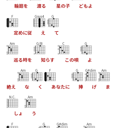
輪
廻
を
渡
る
星
の
子
ど
も
よ
F
Gsus4
G
定
め
に
従
え
て
Am
G/B
C
G
巡
る
時
を
知
ら
す
こ
の
唄
よ
Am
G
F
G
G#dim
Am
絶
え
な
く
あ
な
た
に
捧
げ
ま
N.C.
Am
し
ょ
う
F
G
G#dim
Am