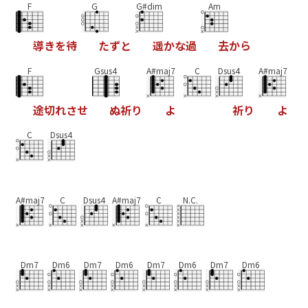
F
G
G#dim
Am
導
き
を
待
た
ず
と
遥
か
な
過
去
か
ら
F
Gsus4
A#maj7
C
Dsus4
A#maj7
途
切
れ
さ
せ
ぬ
祈
り
よ
祈
り
よ
C
Dsus4
A#maj7
C
Dsus4
A#maj7
C
N.C.
Dm7
Dm6
Dm7
Dm6
Dm7
Dm6
Dm7
Dm6