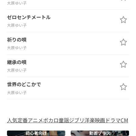
大原ゆい子
ゼロセンチメートル
大原ゆい子
祈りの唄
大原ゆい子
継承の唄
大原ゆい子
世界のどこかで
大原ゆい子
人気
定番
アニメ
ボカロ
童謡
ジブリ
洋楽
映画
ドラマ
CM
初心者向け
動画プラス