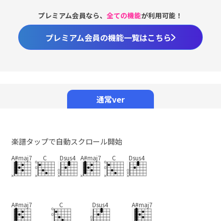
プレミアム会員なら、
全ての機能
が利用可能！
プレミアム会員の機能一覧はこちら
Loaded
:
98.37%
/
Unmute
通常ver
楽譜タップで自動スクロール開始
A#maj7
C
Dsus4
A#maj7
C
Dsus4
A#maj7
C
Dsus4
A#maj7