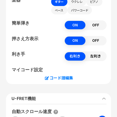
ギター
ウクレレ
ピアノ
ベース
パワーコード
簡単弾き
ON
OFF
押さえ方表示
ON
OFF
利き手
右利き
左利き
マイコード設定
コード譜編集
U-FRET機能
自動スクロール速度