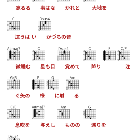
忘
る
る
事
は
な
か
れ
と
大
地
を
C
Dsus4
這
う
は
い
か
づ
ち
の
音
A#maj7
C
Dsus4
C
F
C/E
微
睡
む
星
も
目
覚
め
て
降
り
注
G/B
F
G
Am
ぐ
矢
の
様
に
射
る
C/E
A#maj7
Am
G
息
吹
を
与
え
し
も
の
の
還
り
を
Dsus4