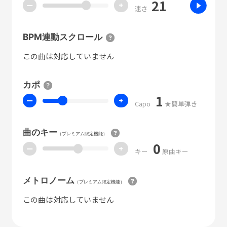
21
ー
+
速さ
BPM連動スクロール
この曲は対応していません
カポ
1
ー
+
Capo
★簡単弾き
曲のキー
（プレミアム限定機能）
0
ー
+
キー
原曲キー
メトロノーム
（プレミアム限定機能）
この曲は対応していません