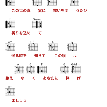
こ
の
世
の
真
実
に
救
い
を
問
う
た
び
F
Gsus4
祈
り
を
込
め
て
Am
G/B
C
G
巡
る
時
を
知
ら
す
こ
の
唄
よ
Am
G
F
G
G#dim
絶
え
な
く
あ
な
た
に
捧
げ
Am
ま
し
ょ
う