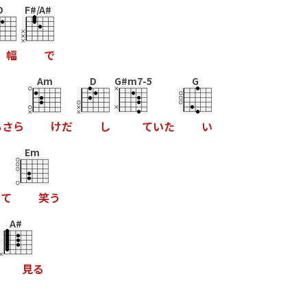
D
F#/A#
幅
で
Am
D
G#m7-5
G
も
さ
ら
け
だ
し
て
い
た
い
Em
っ
て
笑
う
A#
見
る