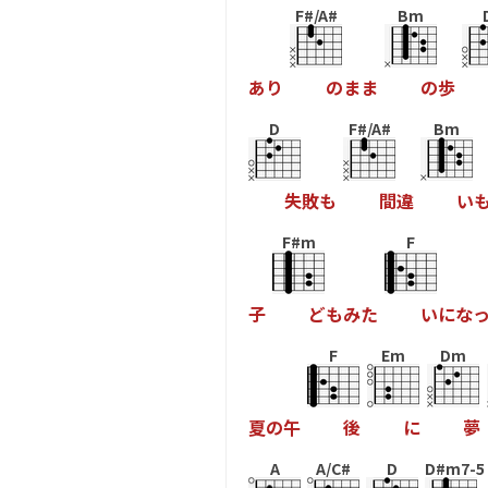
F#/A#
Bm
あ
り
の
ま
ま
の
歩
D
F#/A#
Bm
失
敗
も
間
違
い
F#m
F
子
ど
も
み
た
い
に
な
F
Em
Dm
夏
の
午
後
に
夢
A
A/C#
D
D#m7-5