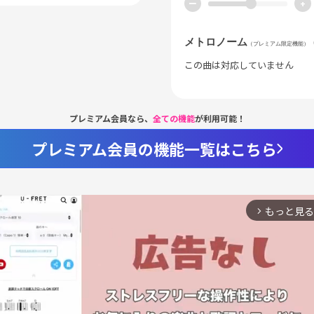
ー
+
メトロノーム
（プレミアム限定機能）
この曲は対応していません
プレミアム会員なら、
全ての機能
が利用可能！
プレミアム会員の機能一覧はこちら
もっと見る
arrow_forward_ios