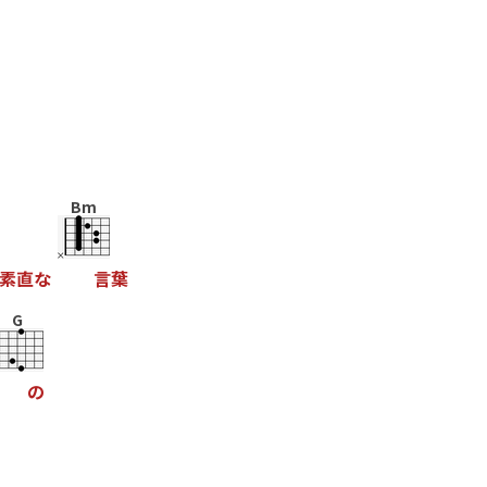
Bm
素
直
な
言
葉
G
の