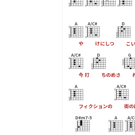
A
A/C#
D
や
け
に
し
つ
こ
A/C#
D
G
今
打
ち
の
め
さ
A
A/C#
フ
ィ
ク
シ
ョ
ン
の
街
の
D#m7-5
A
A/C