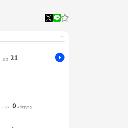
21
速さ
0
Capo
★簡単弾き