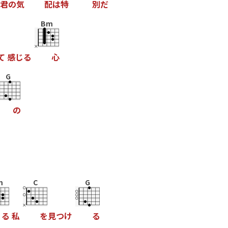
君
の
気
配
は
特
別
だ
Bm
て
感
じ
る
心
G
の
m
C
G
る
私
を
見
つ
け
る