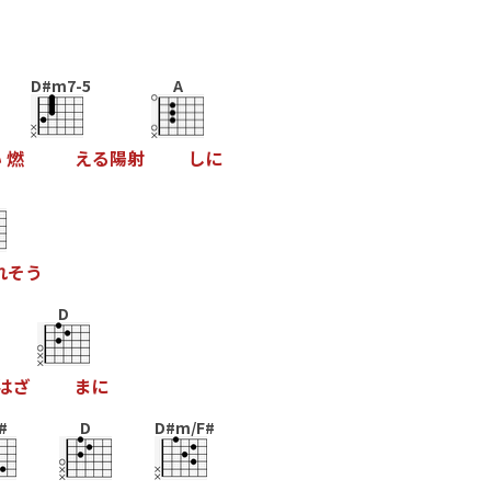
D#m7-5
A
い
燃
え
る
陽
射
し
に
れ
そ
う
D
は
ざ
ま
に
#
D
D#m/F#