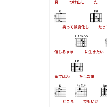
見
つ
け
出
し
た
G
F#
笑
っ
て
誤
魔
化
し
た
っ
G#m7-5
信
じ
る
ま
ま
に
生
き
た
い
F#
全
て
は
わ
た
し
次
第
D
F#/A#
B
ど
こ
ま
で
も
い
け