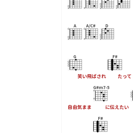
A
A/C#
D
G
F#
笑
い
飛
ば
さ
れ
た
っ
て
G#m7-5
自
由
気
ま
ま
に
伝
え
た
い
F#