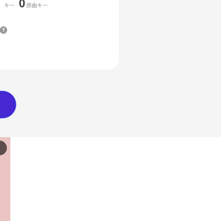
0
キー
原曲キー