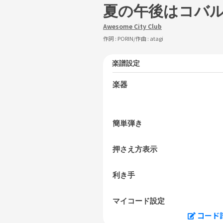
夏の午後はコバ
Awesome City Club
作詞 :
PORIN
/作曲 :
atagi
楽譜設定
楽器
簡単弾き
押さえ方表示
利き手
マイコード設定
コード