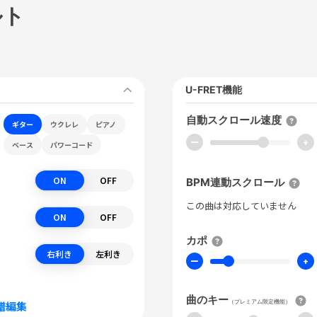
ルト
U-FRET機能
自動スクロール速度
ギター
ウクレレ
ピアノ
ー
+
ベース
パワーコード
ON
OFF
BPM連動スクロール
この曲は対応していません
ON
OFF
カポ
右利き
左利き
ー
+
曲のキー
（プレミアム限定機能）
譜編集