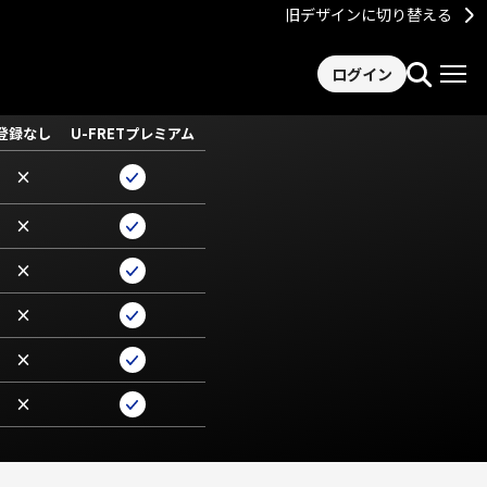
旧デザインに切り替える
ログイン
登録なし
U-FRETプレミアム
×
×
×
×
×
×