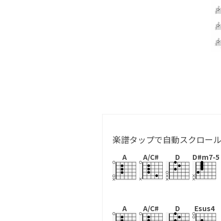
楽譜タップで自動スクロー
A
A/C#
D
D#m7-5
A
A/C#
D
Esus4