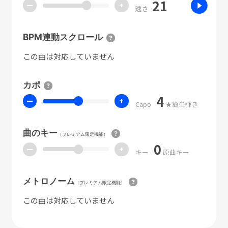
21
ー
+
速さ
BPM連動スクロール
この曲は対応していません
カポ
4
ー
+
Capo
★簡単弾き
曲のキー
（プレミアム限定機能）
0
ー
+
キー
原曲キー
メトロノーム
（プレミアム限定機能）
この曲は対応していません