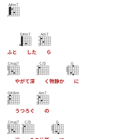
A#m7
G#m7
Am7
ふ
と
し
た
ら
Cmaj7
C/D
G
や
が
て
深
く
物
静
か
に
G#dim
Am7
う
つ
ろ
ぐ
の
Cmaj7
C/D
G