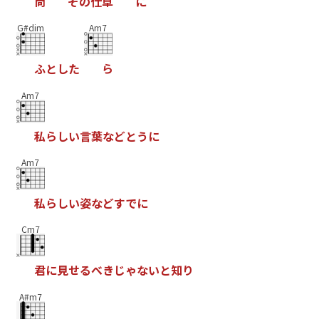
尚
そ
の
仕
草
に
G#dim
Am7
ふ
と
し
た
ら
Am7
私
ら
し
い
言
葉
な
ど
と
う
に
Am7
私
ら
し
い
姿
な
ど
す
で
に
Cm7
君
に
見
せ
る
べ
き
じ
ゃ
な
い
と
知
り
A#m7