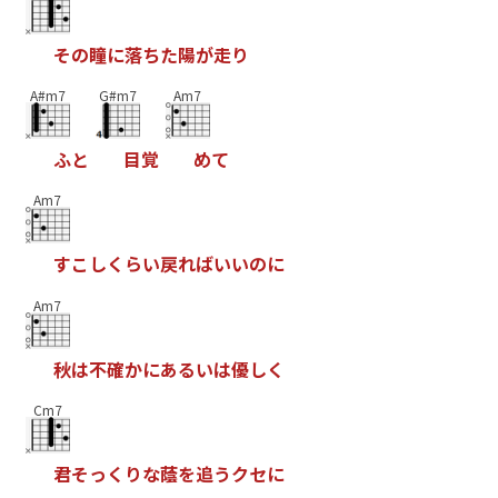
そ
の
瞳
に
落
ち
た
陽
が
走
り
A#m7
G#m7
Am7
ふ
と
目
覚
め
て
Am7
す
こ
し
く
ら
い
戻
れ
ば
い
い
の
に
Am7
秋
は
不
確
か
に
あ
る
い
は
優
し
く
Cm7
君
そ
っ
く
り
な
蔭
を
追
う
ク
セ
に