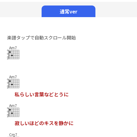
Mute
通常ver
楽譜タップで自動スクロール開始
Am7
Am7
私
ら
し
い
言
葉
な
ど
と
う
に
Am7
寂
し
い
ほ
ど
の
キ
ス
を
静
か
に
Cm7