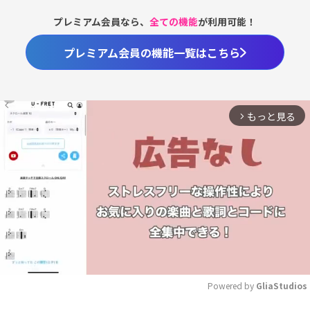
プレミアム会員なら、
全ての機能
が利用可能！
プレミアム会員の機能一覧はこちら
もっと見る
arrow_forward_ios
Powered by 
GliaStudios