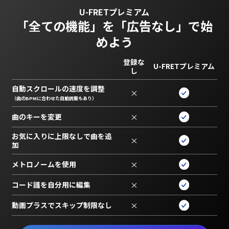
U-FRETプレミアム
「全ての機能」を
「広告なし」で始
めよう
登録な
U-FRETプレミアム
し
自動スクロールの速度を調整
×
（曲のBPMに合わせた自動調整もあり）
曲のキーを変更
×
お気に入りに上限なしで曲を追
×
加
メトロノームを使用
×
コード譜を自分用に編集
×
動画プラスでスキップ制限なし
×