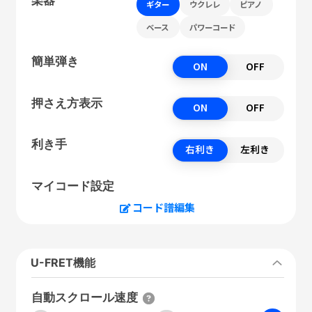
ギター
ウクレレ
ピアノ
ベース
パワーコード
簡単弾き
ON
OFF
押さえ方表示
ON
OFF
利き手
右利き
左利き
マイコード設定
コード譜編集
U-FRET機能
自動スクロール速度