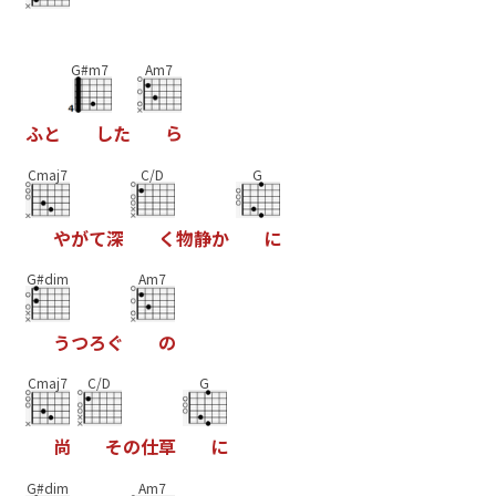
G#m7
Am7
ふ
と
し
た
ら
Cmaj7
C/D
G
や
が
て
深
く
物
静
か
に
G#dim
Am7
う
つ
ろ
ぐ
の
Cmaj7
C/D
G
尚
そ
の
仕
草
に
G#dim
Am7