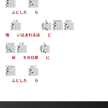
ふ
と
し
た
ら
C/D
G
G#dim
Am7
吸
い
込
ま
れ
る
ほ
ど
Cmaj7
C/D
G
尚
そ
の
仕
草
に
G#dim
Am7
ふ
と
し
た
ら