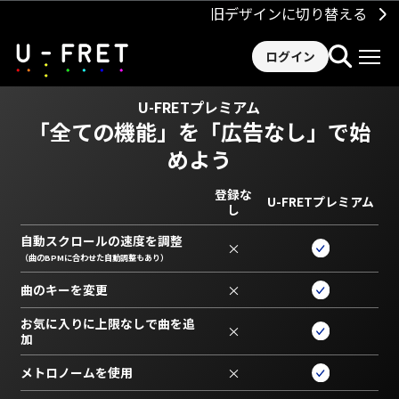
旧デザインに切り替える
ログイン
U-FRETプレミアム
「全ての機能」を
「広告なし」で始
めよう
登録な
U-FRETプレミアム
し
自動スクロールの速度を調整
×
（曲のBPMに合わせた自動調整もあり）
曲のキーを変更
×
お気に入りに上限なしで曲を追
×
加
メトロノームを使用
×