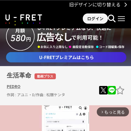
旧デザインに切り替える
ログイン
生活革命
動画プラス
PEDRO
作詞 :
アユニ・D
/作曲 :
松隈ケンタ
もっと見る
arrow_forward_ios