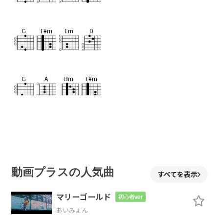
G
F#m
Em
D
G
A
Bm
F#m
G
F#m
Em
D
動画プラスの人気曲
すべてを表示
G
A#dim
マリーゴールド
初心者ver
指の
形を
あいみょん