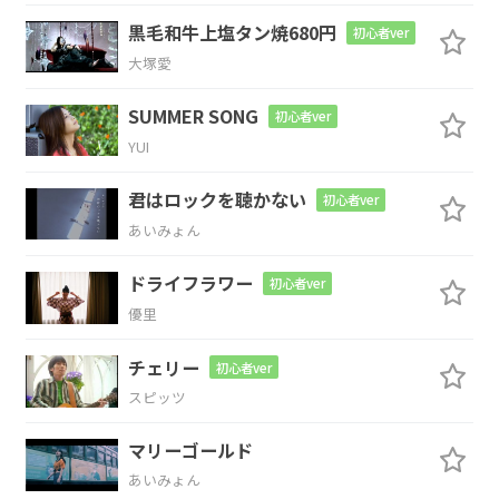
Bm
F#m
黒毛和牛上塩タン焼680円
初心者ver
大塚愛
確かめ
合って
SUMMER SONG
G
初心者ver
YUI
ひっつき
あった
君はロックを聴かない
初心者ver
F#m
Em
D
あいみょん
ドライフラワー
とれ
なくなって
も平気で
す
初心者ver
優里
G
A#dim
チェリー
初心者ver
もう行く
時間
スピッツ
Bm
F#m
マリーゴールド
あいみょん