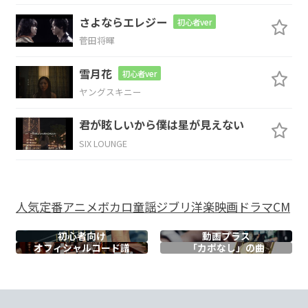
遅くなる
前に
さよならエレジー
初心者ver
G
A
D
菅田将暉
早く
帰ってき
てほしいです
雪月花
初心者ver
ヤングスキニー
G
A
Bm
F#m
君が眩しいから僕は星が見えない
ただい
ま
SIX LOUNGE
G
F#m
Em
D
おかえ
り
人気
定番
アニメ
ボカロ
童謡
ジブリ
洋楽
映画
ドラマ
CM
初心者向け
動画プラス
G
A
Bm
F#m
G
A
オフィシャル
コード譜
「カポなし」の曲
ひ
と
り
で
四
角い部屋に
収
D
F#