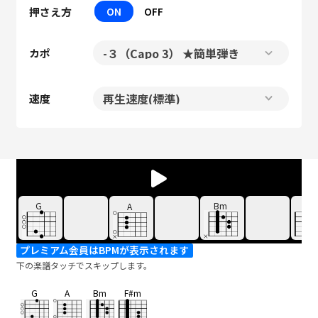
押さえ方
ON
OFF
カポ
速度
G
Bm
F#
A
プレミアム会員はBPMが表示されます
下の楽譜タッチでスキップします。
G
A
Bm
F#m