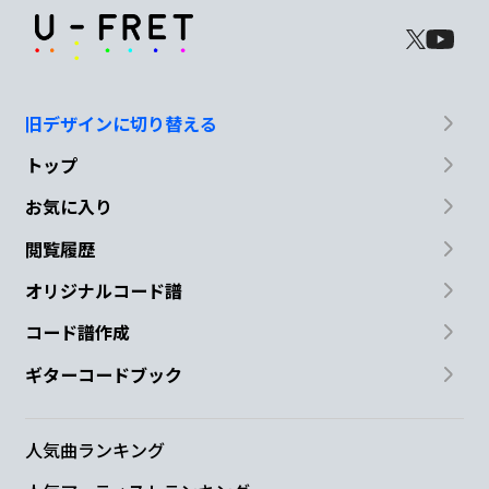
まってたけ
ど
G
A
Bm
F#m
Em
A
旧デザインに切り替える
君
と
なら
宙を舞いど
こ
トップ
D
お気に入り
へでも行けた
閲覧履歴
G
A
オリジナルコード譜
コード譜作成
みんな死
ねと
ギターコードブック
Bm
F#m
叫んだ
時に
人気曲ランキング