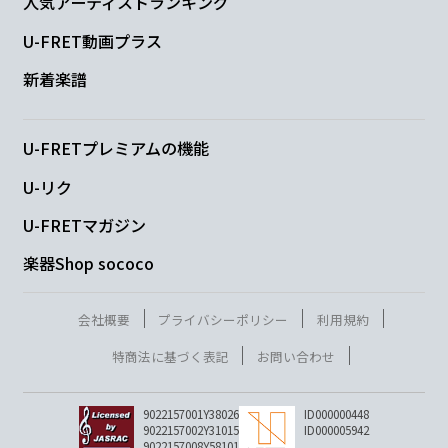
人気アーティストランキング
G
U-FRET動画プラス
君は
言った
新着楽譜
F#m
Em
D
U-FRETプレミアムの機能
「ふた
りで生き
残ろうね」
U-リク
G
A#dim
U-FRETマガジン
帰って
きたら
楽器Shop sococo
Bm
F#m
会社概要
プライバシーポリシー
利用規約
一緒に
寝よう
特商法に基づく表記
お問い合わせ
G
A
D
9022157001Y38026
ID000000448
9022157002Y31015
ID000005942
明日も
ちゃんと起き
れるように
9022157008Y58101