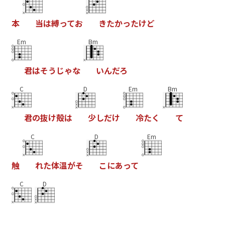
本
当
は
縛
っ
て
お
き
た
か
っ
た
け
ど
Em
Bm
君
は
そ
う
じ
ゃ
な
い
ん
だ
ろ
C
D
Em
Bm
君
の
抜
け
殻
は
少
し
だ
け
冷
た
く
て
C
D
Em
触
れ
た
体
温
が
そ
こ
に
あ
っ
て
C
D