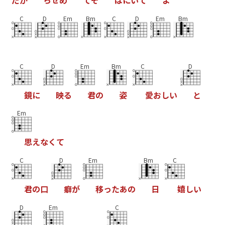
C
D
Em
Bm
C
D
Em
Bm
C
D
Em
Bm
C
D
鏡
に
映
る
君
の
姿
愛
お
し
い
と
Em
思
え
な
く
て
C
D
Em
Bm
C
君
の
口
癖
が
移
っ
た
あ
の
日
嬉
し
い
D
Em
C