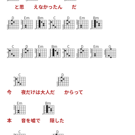
と
思
え
な
か
っ
た
ん
だ
D
Em
Bm
C
D
Em
Bm
C
D
Em
Bm
C
D
Em
G
C
D
今
夜
だ
け
は
大
人
だ
か
ら
っ
て
Em
Bm
本
音
を
嘘
で
隠
し
た
C
D