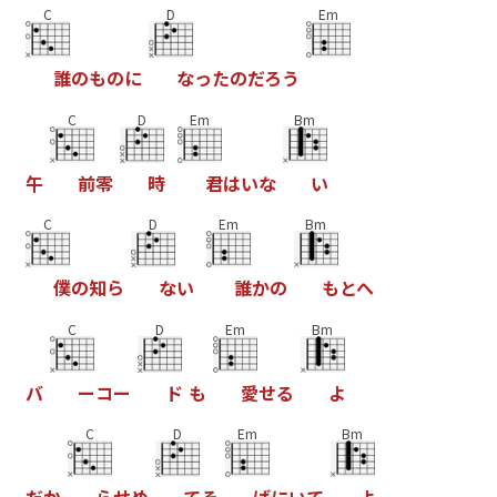
C
D
Em
誰
の
も
の
に
な
っ
た
の
だ
ろ
う
C
D
Em
Bm
午
前
零
時
君
は
い
な
い
C
D
Em
Bm
僕
の
知
ら
な
い
誰
か
の
も
と
へ
C
D
Em
Bm
バ
ー
コ
ー
ド
も
愛
せ
る
よ
C
D
Em
Bm
だ
か
ら
せ
め
て
そ
ば
に
い
て
よ