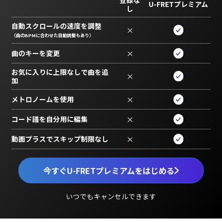
登録な
U-FRETプレミアム
し
自動スクロールの速度を調整
×
（曲のBPMに合わせた自動調整もあり）
曲のキーを変更
×
お気に入りに上限なしで曲を追
×
加
メトロノームを使用
×
コード譜を自分用に編集
×
動画プラスでスキップ制限なし
×
今すぐU-FRETプレミアムをはじめる
いつでもキャンセルできます