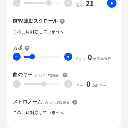
21
ー
+
速さ
BPM連動スクロール
この曲は対応していません
カポ
0
ー
+
Capo
★簡単弾き
曲のキー
（プレミアム限定機能）
0
ー
+
キー
原曲キー
メトロノーム
（プレミアム限定機能）
この曲は対応していません