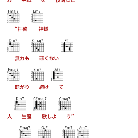
Fmaj7
Em7
“
拝
啓
神
様
Dm7
Cmaj7
F#
無
力
も
悪
く
な
い
Fmaj7
Em7
D#7
転
が
り
続
け
て
Dm7
C#maj7
Cmaj7
人
生
謳
歌
し
よ
う
”
Fmaj7
G/F
Em7
Am7