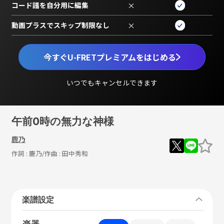
コード譜を自分用に編集
×
動画プラスでスキップ制限なし
×
今すぐU-FRETプレミアムをはじめる
いつでもキャンセルできます
午前0時の無力な神様
鹿乃
作詞 :
鹿乃
/作曲 :
田中秀和
楽譜設定
楽器