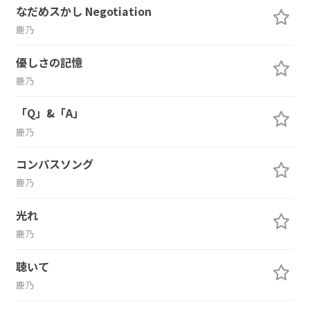
なだめスかし Negotiation
鹿乃
優しさの記憶
鹿乃
「Q」&「A」
鹿乃
コンパスソング
鹿乃
光れ
鹿乃
聴いて
鹿乃