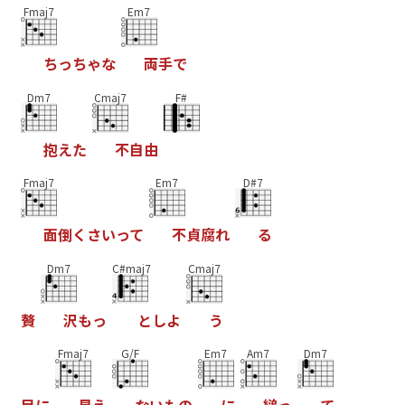
Fmaj7
Em7
ち
っ
ち
ゃ
な
両
手
で
Dm7
Cmaj7
F#
抱
え
た
不
自
由
Fmaj7
Em7
D#7
面
倒
く
さ
い
っ
て
不
貞
腐
れ
る
Dm7
C#maj7
Cmaj7
贅
沢
も
っ
と
し
よ
う
Fmaj7
G/F
Em7
Am7
Dm7
目
に
見
え
な
い
も
の
に
縋
っ
て