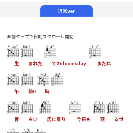
Mute
通常ver
楽譜タップで自動スクロール開始
Fmaj7
Em7
Dm7
Em7
生
ま
れ
た
て
の
d
o
o
m
s
d
a
y
ま
た
ね
Fmaj7
Em7
F/G
G/A
午
前
0
時
Fmaj7
Em7
Dm7
Em7
Fmaj7
Em7
青
白
い
馬
に
乗
り
今
日
も
廻
る
世
F/G
G/A
N.C.