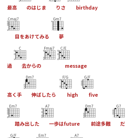
最
高
の
は
じ
ま
り
さ
b
i
r
t
h
d
a
y
Cmaj7
Gm7
目
を
あ
け
て
み
る
夢
C
Fmaj7
C/E
過
去
か
ら
の
m
e
s
s
a
g
e
Dm7
F/G
G/F
高
く
手
伸
ば
し
た
ら
h
i
g
h
f
v
e
Em7
A7
Dm7
G7
踏
み
出
し
た
一
歩
は
f
u
t
u
r
e
前
途
多
難
だ
G/F
Em7
A7