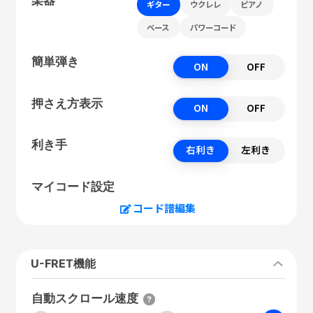
ギター
ウクレレ
ピアノ
ベース
パワーコード
簡単弾き
ON
OFF
押さえ方表示
ON
OFF
利き手
右利き
左利き
マイコード設定
コード譜編集
U-FRET機能
自動スクロール速度