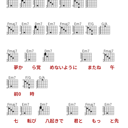
Fmaj7
Em7
Dm7
Em7
Fmaj7
Em7
F/G
G/A
Fmaj7
Em7
Dm7
Em7
Fmaj7
夢
か
ら
覚
め
な
い
よ
う
に
ま
た
ね
午
Em7
F/G
G/A
前
0
時
Fmaj7
Em7
Dm7
Em7
Fmaj7
Em7
七
転
び
八
起
き
で
君
と
も
っ
と
先