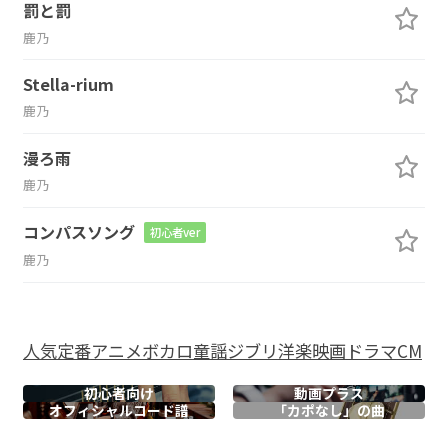
罰と罰
鹿乃
Stella-rium
鹿乃
漫ろ雨
鹿乃
コンパスソング
初心者ver
鹿乃
人気
定番
アニメ
ボカロ
童謡
ジブリ
洋楽
映画
ドラマ
CM
初心者向け
動画プラス
オフィシャル
コード譜
「カポなし」の曲