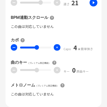
21
ー
+
速さ
BPM連動スクロール
この曲は対応していません
カポ
4
ー
+
Capo
★簡単弾き
曲のキー
（プレミアム限定機能）
0
ー
+
キー
原曲キー
メトロノーム
（プレミアム限定機能）
この曲は対応していません