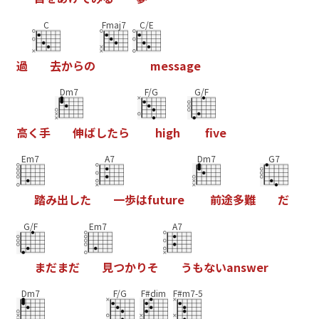
C
Fmaj7
C/E
過
去
か
ら
の
m
e
s
s
a
g
e
Dm7
F/G
G/F
高
く
手
伸
ば
し
た
ら
h
i
g
h
f
v
e
Em7
A7
Dm7
G7
踏
み
出
し
た
一
歩
は
f
u
t
u
r
e
前
途
多
難
だ
G/F
Em7
A7
ま
だ
ま
だ
見
つ
か
り
そ
う
も
な
い
a
n
s
w
e
r
Dm7
F/G
F#dim
F#m7-5