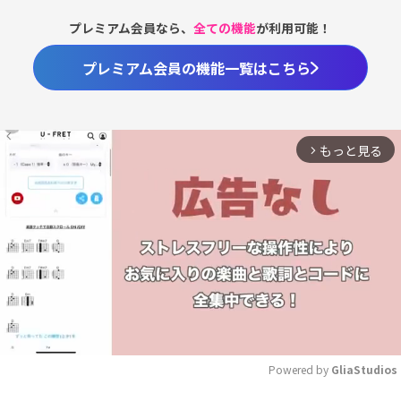
プレミアム会員なら、
全ての機能
が利用可能！
プレミアム会員の機能一覧はこちら
もっと見る
arrow_forward_ios
Powered by 
GliaStudios