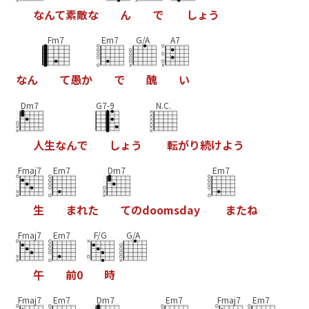
な
ん
て
素
敵
な
ん
で
し
ょ
う
Fm7
Em7
G/A
A7
な
ん
て
愚
か
で
醜
い
Dm7
G7-9
N.C.
人
生
な
ん
で
し
ょ
う
転
が
り
続
け
よ
う
Fmaj7
Em7
Dm7
Em7
生
ま
れ
た
て
の
d
o
o
m
s
d
a
y
ま
た
ね
Fmaj7
Em7
F/G
G/A
午
前
0
時
Fmaj7
Em7
Dm7
Em7
Fmaj7
Em7