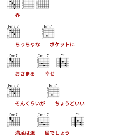
界
Fmaj7
Em7
ち
っ
ち
ゃ
な
ポ
ケ
ッ
ト
に
Dm7
Cmaj7
F#
お
さ
ま
る
幸
せ
Fmaj7
Em7
そ
ん
く
ら
い
が
ち
ょ
う
ど
い
い
Dm7
Cmaj7
F#
満
足
は
退
屈
で
し
ょ
う