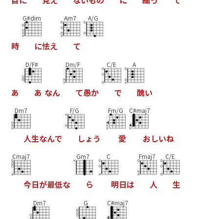
G#dim
Am7
A/G
時
に
怯
え
て
D/F#
Dm/F
C/E
A
あ
あ
な
ん
て
愚
か
で
醜
い
Dm7
F/G
Fm/G
C#maj7
人
生
な
ん
で
し
ょ
う
愛
お
し
い
ね
Cmaj7
Gm7
C
Fmaj7
C/E
今
日
が
最
低
な
ら
明
日
は
人
生
Dm7
G
C#maj7