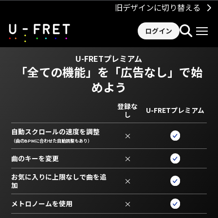
旧デザインに切り替える
ログイン
U-FRETプレミアム
「全ての機能」を
「広告なし」で始
めよう
登録な
U-FRETプレミアム
し
自動スクロールの速度を調整
×
（曲のBPMに合わせた自動調整もあり）
曲のキーを変更
×
お気に入りに上限なしで曲を追
×
加
メトロノームを使用
×