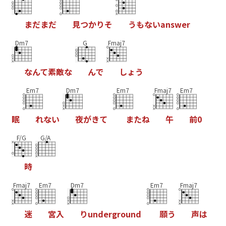
ま
だ
ま
だ
見
つ
か
り
そ
う
も
な
い
a
n
s
w
e
r
Dm7
G
Fmaj7
な
ん
て
素
敵
な
ん
で
し
ょ
う
Em7
Dm7
Em7
Fmaj7
Em7
眠
れ
な
い
夜
が
き
て
ま
た
ね
午
前
0
F/G
G/A
時
Fmaj7
Em7
Dm7
Em7
Fmaj7
迷
宮
入
り
u
n
d
e
r
g
r
o
u
n
d
願
う
声
は