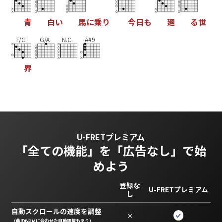
青
白
い
馬
に
乗
り
今
日
も
廻
る
世
F/G
G/A
N.C.
A#9
界
U-FRETプレミアム
「全ての機能」を
「広告なし」で始
めよう
登録な
U-FRETプレミアム
し
自動スクロールの速度を調整
×
（曲のBPMに合わせた自動調整もあり）