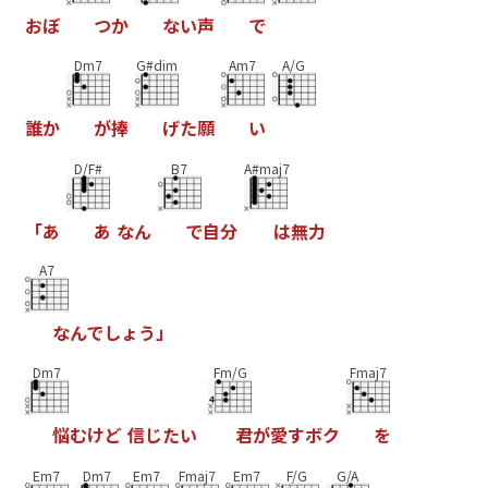
お
ぼ
つ
か
な
い
声
で
Dm7
G#dim
Am7
A/G
誰
か
が
捧
げ
た
願
い
D/F#
B7
A#maj7
「
あ
あ
な
ん
で
自
分
は
無
力
A7
な
ん
で
し
ょ
う
」
Dm7
Fm/G
Fmaj7
悩
む
け
ど
信
じ
た
い
君
が
愛
す
ボ
ク
を
Em7
Dm7
Em7
Fmaj7
Em7
F/G
G/A