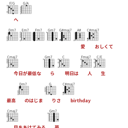
F/G
G/A
へ
Dm7
Em7
Fm7
Gm7
G#maj7
A#
C#maj7
愛
お
し
く
て
Cmaj7
Gm7
C
Fmaj7
C/E
今
日
が
最
低
な
ら
明
日
は
人
生
Dm7
G
C#maj7
最
高
の
は
じ
ま
り
さ
b
i
r
t
h
d
a
y
Cmaj7
Gm7
目
を
あ
け
て
み
る
夢