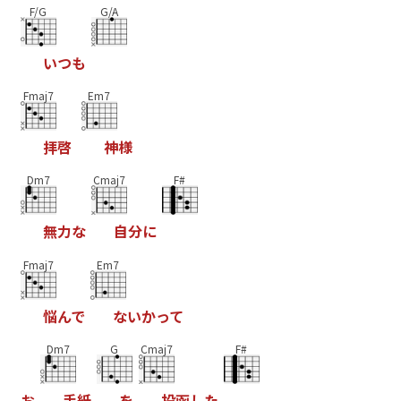
F/G
G/A
い
つ
も
Fmaj7
Em7
拝
啓
神
様
Dm7
Cmaj7
F#
無
力
な
自
分
に
Fmaj7
Em7
悩
ん
で
な
い
か
っ
て
Dm7
G
Cmaj7
F#
お
手
紙
を
投
函
し
た