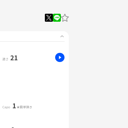
21
速さ
1
Capo
★簡単弾き