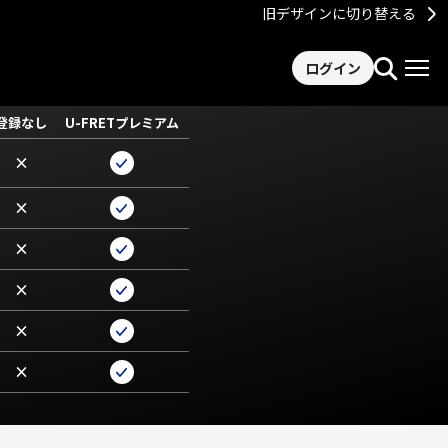
旧デザインに切り替える
ログイン
登録なし
U-FRETプレミアム
×
×
×
×
×
×