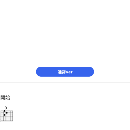
通常ver
ル開始
D