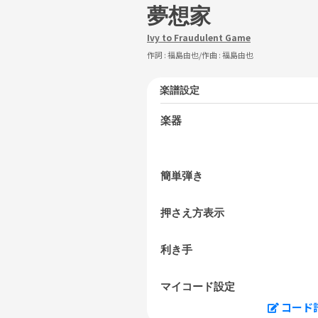
夢想家
Ivy to Fraudulent Game
作詞 :
福島由也
/作曲 :
福島由也
楽譜設定
楽器
簡単弾き
押さえ方表示
利き手
マイコード設定
コード