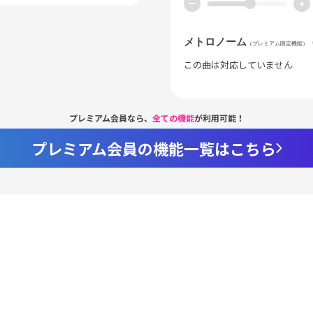
ー
+
メトロノーム
（プレミアム限定機能）
この曲は対応していません
プレミアム会員なら、
全ての機能
が利用可能！
プレミアム会員の機能一覧はこちら
Loaded
:
55.09%
/
nmute