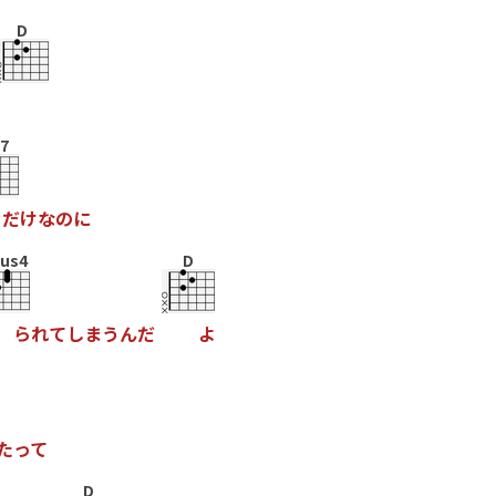
D
7
だ
け
な
の
に
us4
D
ら
れ
て
し
ま
う
ん
だ
よ
た
っ
て
D