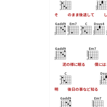
そ
の
ま
ま
後
退
し
て
Gadd9
Em7
C
Dsus4
Gadd9
Em7
泥
の
様
に
眠
る
僕
に
は
C
Dsu
明
後
日
の
事
な
ど
知
る
Gadd9
Em7