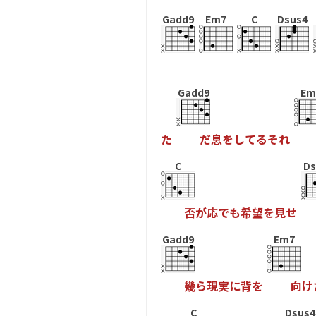
Gadd9
Em7
C
Dsus4
Gadd9
Em
た
だ
息
を
し
て
る
そ
れ
C
Ds
否
が
応
で
も
希
望
を
見
せ
Gadd9
Em7
幾
ら
現
実
に
背
を
向
け
C
Dsus4