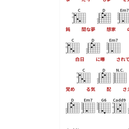
C
D
Em7
鈍
間
な
夢
想
家
C
D
Em7
白
日
に
曝
さ
れ
C
D
N.C.
覚
め
る
気
配
さ
D
Em7
G6
Cadd9