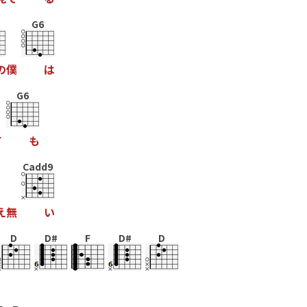
G6
の
僕
は
G6
て
も
Cadd9
え
無
い
D
D#
F
D#
D