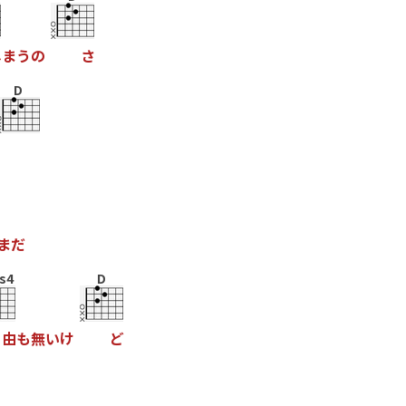
し
ま
う
の
さ
D
ま
だ
s4
D
由
も
無
い
け
ど