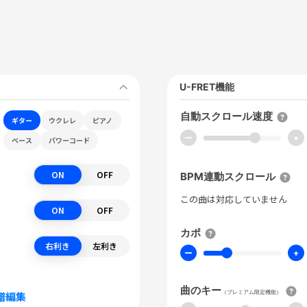
U-FRET機能
自動スクロール速度
ギター
ウクレレ
ピアノ
ー
+
ベース
パワーコード
ON
OFF
BPM連動スクロール
この曲は対応していません
ON
OFF
カポ
右利き
左利き
ー
+
曲のキー
（プレミアム限定機能）
譜編集