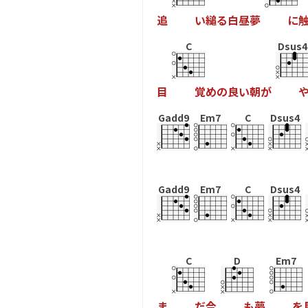
追
い
縋
る
白
昼
夢
に
C
Dsus4
目
覚
め
の
良
い
朝
が
Gadd9
Em7
C
Dsus4
Gadd9
Em7
C
Dsus4
C
D
Em7
ま
だ
今
も
夢
を