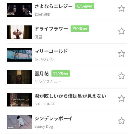
D
Dadd9
さよならエレジー
初心者ver
菅田将暉
の
ドライフラワー
初心者ver
Gmaj7
A6
F#m7
Bm7
優里
夏
の匂
い 雨
の中
で
マリーゴールド
あいみょん
Gmaj7
A6
F#m7
Bm7
雪月花
初心者ver
ぽた
ぽたお
ちる 金
魚花
火
ヤングスキニー
Gmaj7
A6
F#m7
Bm7
君が眩しいから僕は星が見えない
SIX LOUNGE
光で 目
がく
らんで
シンデレラボーイ
Em7
F#
Saucy Dog