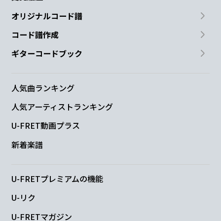
少
しの 時
間だけでも
オリジナルコード譜
コード譜作成
Gmaj7
A
D
Dadd9
ギターコードブック
あな
たの 幸せ
を 願った
の
Gmaj7
A6
F#m7
Bm7
人気曲ランキング
人気アーティストランキング
夏
の匂
い 夜が
包ん
で
U-FRET動画プラス
Gmaj7
A6
F#m7
Bm7
新着楽譜
ぽた
ぽたお
ちる 金
魚花
火
U-FRETプレミアムの機能
Gmaj7
A6
F#m7
Bm7
U-リク
どん
な言
葉にも で
きな
い
U-FRETマガジン