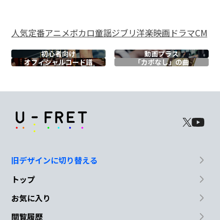
一
瞬うつるは あなた
の優顔
Gmaj7
A6
Dmaj7
Bm7
Gmaj7
A6
D
人気
定番
アニメ
ボカロ
童謡
ジブリ
洋楽
映画
ドラマ
CM
初心者向け
動画プラス
オフィシャル
コード譜
「カポなし」の曲
G
A
D
G
心に
泳ぐ 金
魚は
醜さで 包
A
D
まれぬ
よう
旧デザインに切り替える
G
A
D
トップ
この
夏だ
けの 命
と 決めて
お気に入り
Em7
F#m7
閲覧履歴