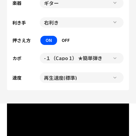
楽器
利き手
押さえ方
ON
OFF
カポ
速度