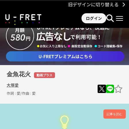
旧デザインに切り替える
ログイン
金魚花火
動画プラス
大塚愛
作詞 :
愛
/作曲 :
愛
記事を読む