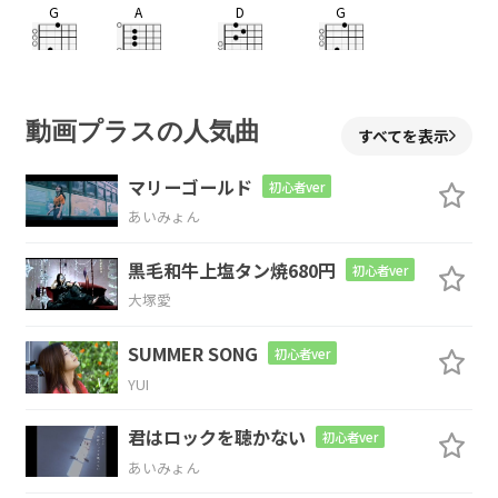
G
A
D
G
心に
泳ぐ 金
魚は 恋
し 想
A
D
動画プラスの人気曲
すべてを表示
いを 募
らせて
マリーゴールド
初心者ver
G
A
D
あいみょん
黒毛和牛上塩タン焼680円
真っ
赤に 染ま
り 実らぬ
想いを
初心者ver
大塚愛
Em7
SUMMER SONG
初心者ver
知り
ながら
YUI
F#m7
Gmaj7
A
君はロックを聴かない
初心者ver
あいみょん
それ
でも そば
にいたい
と 願った