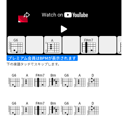
G6
F#m7
B
A
プレミアム会員はBPMが表示されます
下の楽譜タッチでスキップします。
G6
A
F#m7
Bm
G6
A
D
G6
A
F#m7
Bm
G6
A
D