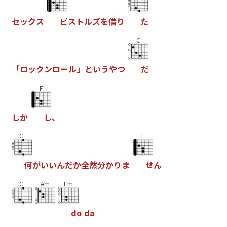
セ
ッ
ク
ス
ピ
ス
ト
ル
ズ
を
借
り
た
C
「
ロ
ッ
ク
ン
ロ
ー
ル
」
と
い
う
や
つ
だ
F
し
か
し
、
G
F
何
が
い
い
ん
だ
か
全
然
分
か
り
ま
せ
ん
G
Am
Em
d
o
d
a