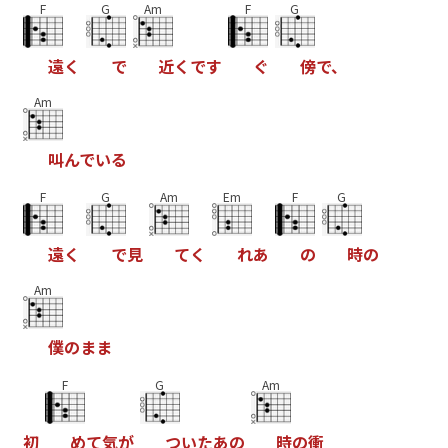
F
G
Am
F
G
遠
く
で
近
く
で
す
ぐ
傍
で
、
Am
叫
ん
で
い
る
F
G
Am
Em
F
G
遠
く
で
見
て
く
れ
あ
の
時
の
Am
僕
の
ま
ま
F
G
Am
初
め
て
気
が
つ
い
た
あ
の
時
の
衝