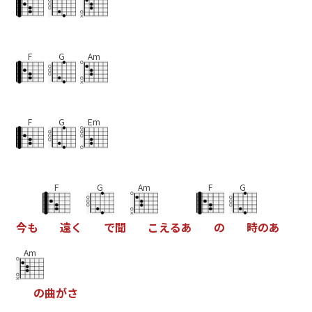
F
G
Am
F
G
Em
F
G
Am
F
G
今
も
遠
く
で
聞
こ
え
る
あ
の
時
の
あ
Am
の
曲
が
さ