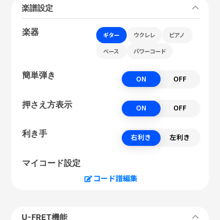
楽譜設定
楽器
ギター
ウクレレ
ピアノ
ベース
パワーコード
簡単弾き
ON
OFF
押さえ方表示
ON
OFF
利き手
右利き
左利き
マイコード設定
コード譜編集
U-FRET機能