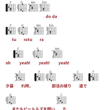
F
G
Am
Em
d
o
d
a
F
G
Am
Em
t
u
r
a
t
u
r
a
F
G
Am
o
h
y
e
a
h
!
y
e
a
h
!
y
e
a
h
!
C
F
G
C
F
夕
暮
れ
時
、
部
活
の
帰
り
道
で
G
C
ま
た
も
ビ
ー
ト
ル
ズ
を
聞
い
た