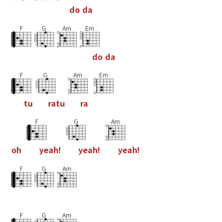
d
o
d
a
F
G
Am
Em
d
o
d
a
F
G
Am
Em
t
u
r
a
t
u
r
a
F
G
Am
o
h
y
e
a
h
!
y
e
a
h
!
y
e
a
h
!
F
G
Am
F
G
Am