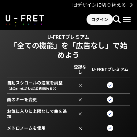
旧デザインに切り替える
ログイン
U-FRETプレミアム
「全ての機能」を
「広告なし」で始
めよう
登録な
U-FRETプレミアム
し
自動スクロールの速度を調整
×
（曲のBPMに合わせた自動調整もあり）
曲のキーを変更
×
お気に入りに上限なしで曲を追
×
加
メトロノームを使用
×