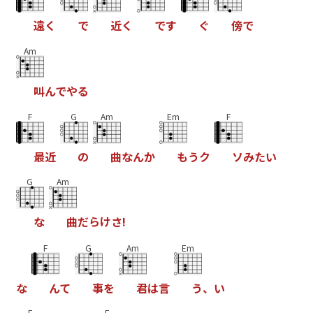
遠
く
で
近
く
で
す
ぐ
傍
で
Am
叫
ん
で
や
る
F
G
Am
Em
F
最
近
の
曲
な
ん
か
も
う
ク
ソ
み
た
い
G
Am
な
曲
だ
ら
け
さ
!
F
G
Am
Em
な
ん
て
事
を
君
は
言
う
、
い
F
E