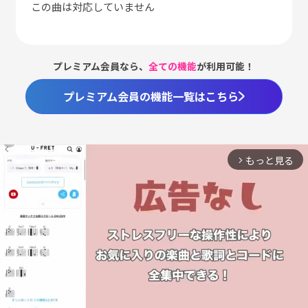
この曲は対応していません
プレミアム会員なら、
全ての機能
が利用可能！
プレミアム会員の機能一覧はこちら
もっと見る
arrow_forward_ios