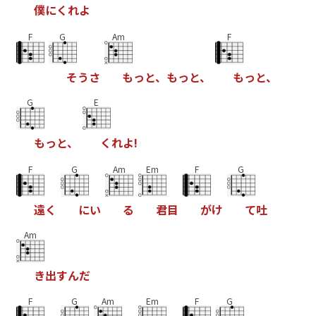
僕
に
く
れ
よ
F
G
Am
F
そ
う
さ
も
っ
と
、
も
っ
と
、
も
っ
と
、
G
E
も
っ
と
、
く
れ
よ
!
F
G
Am
Em
F
G
遠
く
に
い
る
君
目
が
け
て
吐
Am
き
出
す
ん
だ
F
G
Am
Em
F
G