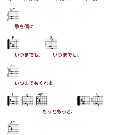
Em
撃
を
僕
に
F
G
い
つ
ま
で
も
、
い
つ
ま
で
も
、
Am
い
つ
ま
で
も
く
れ
よ
F
G
Am
F
G
も
っ
と
も
っ
と
、
Am