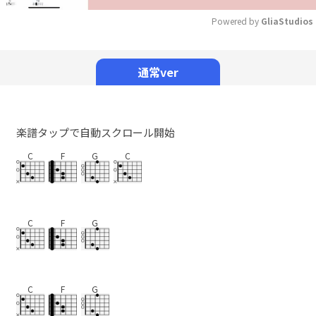
Powered by 
GliaStudios
Mute
通常ver
楽譜タップで自動スクロール開始
C
F
G
C
C
F
G
C
F
G