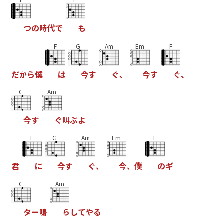
つ
の
時
代
で
も
F
G
Am
Em
F
だ
か
ら
僕
は
今
す
ぐ
、
今
す
ぐ
、
G
Am
今
す
ぐ
叫
ぶ
よ
F
G
Am
Em
F
君
に
今
す
ぐ
、
今
、
僕
の
ギ
G
Am
タ
ー
鳴
ら
し
て
や
る