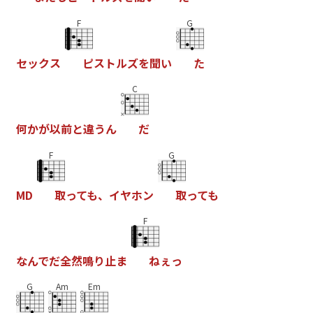
F
G
セ
ッ
ク
ス
ピ
ス
ト
ル
ズ
を
聞
い
た
C
何
か
が
以
前
と
違
う
ん
だ
F
G
M
D
取
っ
て
も
、
イ
ヤ
ホ
ン
取
っ
て
も
F
な
ん
で
だ
全
然
鳴
り
止
ま
ね
ぇ
っ
G
Am
Em