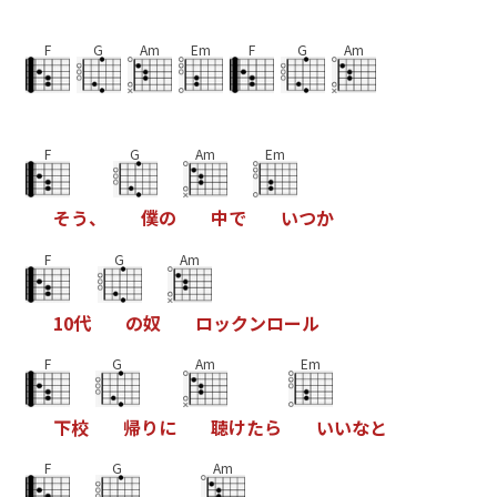
F
G
Am
Em
F
G
Am
F
G
Am
Em
そ
う
、
僕
の
中
で
い
つ
か
F
G
Am
1
0
代
の
奴
ロ
ッ
ク
ン
ロ
ー
ル
F
G
Am
Em
下
校
帰
り
に
聴
け
た
ら
い
い
な
と
F
G
Am