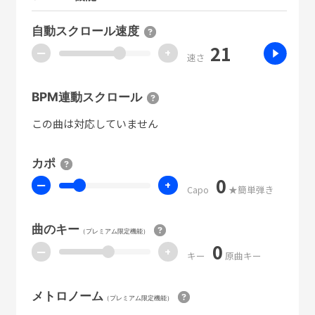
自動スクロール速度
21
ー
+
速さ
BPM連動スクロール
この曲は対応していません
カポ
0
ー
+
Capo
★簡単弾き
曲のキー
（プレミアム限定機能）
0
ー
+
キー
原曲キー
メトロノーム
（プレミアム限定機能）