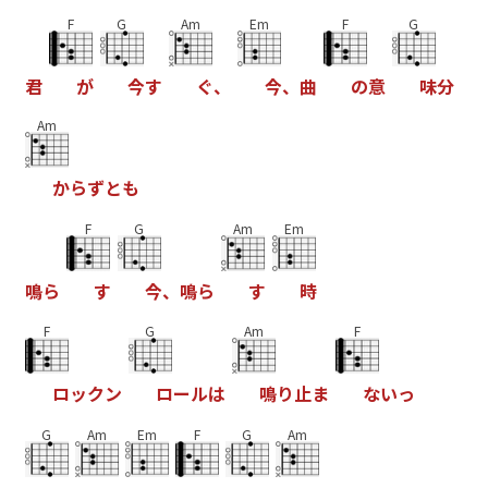
F
G
Am
Em
F
G
君
が
今
す
ぐ
、
今
、
曲
の
意
味
分
Am
か
ら
ず
と
も
F
G
Am
Em
鳴
ら
す
今
、
鳴
ら
す
時
F
G
Am
F
ロ
ッ
ク
ン
ロ
ー
ル
は
鳴
り
止
ま
な
い
っ
G
Am
Em
F
G
Am