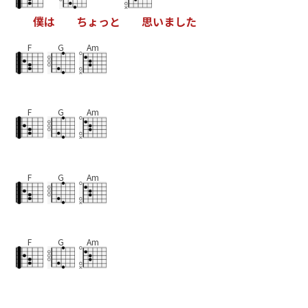
僕
は
ち
ょ
っ
と
思
い
ま
し
た
F
G
Am
F
G
Am
F
G
Am
F
G
Am