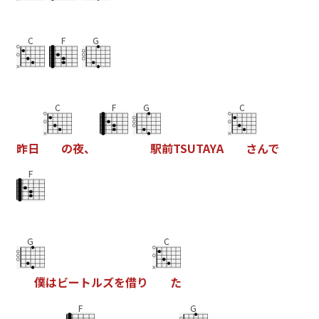
C
F
G
C
F
G
C
昨
日
の
夜
、
駅
前
T
S
U
T
A
Y
A
さ
ん
で
F
G
C
僕
は
ビ
ー
ト
ル
ズ
を
借
り
た
F
G