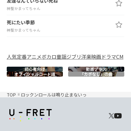
友達なんていらない死ね
神聖かまってちゃん
死にたい季節
神聖かまってちゃん
人気
定番
アニメ
ボカロ
童謡
ジブリ
洋楽
映画
ドラマ
CM
初心者向け
動画プラス
オフィシャル
コード譜
「カポなし」の曲
TOP
ロックンロールは鳴り止まないっ