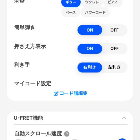
ギター
ウクレレ
ピアノ
ベース
パワーコード
簡単弾き
ON
OFF
押さえ方表示
ON
OFF
利き手
右利き
左利き
マイコード設定
コード譜編集
U-FRET機能
自動スクロール速度