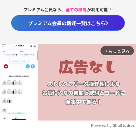
プレミアム会員なら、
全ての機能
が利用可能！
プレミアム会員の機能一覧はこちら
もっと見る
arrow_forward_ios
Powered by 
GliaStudios