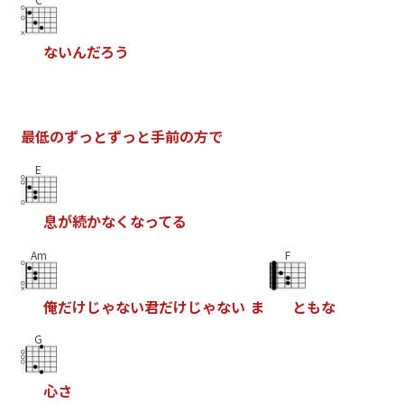
な
い
ん
だ
ろ
う
最
低
の
ず
っ
と
ず
っ
と
手
前
の
方
で
E
息
が
続
か
な
く
な
っ
て
る
Am
F
俺
だ
け
じ
ゃ
な
い
君
だ
け
じ
ゃ
な
い
ま
と
も
な
G
心
さ