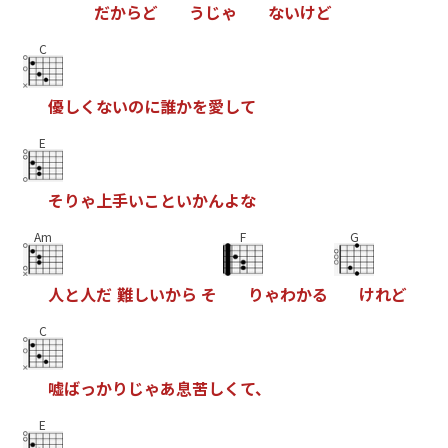
だ
か
ら
ど
う
じ
ゃ
な
い
け
ど
C
優
し
く
な
い
の
に
誰
か
を
愛
し
て
E
そ
り
ゃ
上
手
い
こ
と
い
か
ん
よ
な
Am
F
G
人
と
人
だ
難
し
い
か
ら
そ
り
ゃ
わ
か
る
け
れ
ど
C
嘘
ば
っ
か
り
じ
ゃ
あ
息
苦
し
く
て
、
E