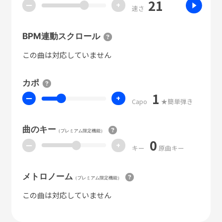
21
ー
+
速さ
BPM連動スクロール
この曲は対応していません
カポ
1
ー
+
Capo
★簡単弾き
曲のキー
（プレミアム限定機能）
0
ー
+
キー
原曲キー
メトロノーム
（プレミアム限定機能）
この曲は対応していません