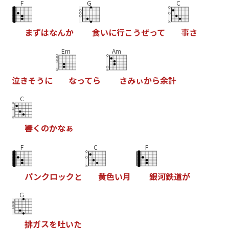
F
G
C
ま
ず
は
な
ん
か
食
い
に
行
こ
う
ぜ
っ
て
事
さ
Em
Am
泣
き
そ
う
に
な
っ
て
ら
さ
み
ぃ
か
ら
余
計
C
響
く
の
か
な
ぁ
F
C
F
パ
ン
ク
ロ
ッ
ク
と
黄
色
い
月
銀
河
鉄
道
が
G
排
ガ
ス
を
吐
い
た