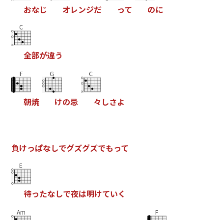
お
な
じ
オ
レ
ン
ジ
だ
っ
て
の
に
C
全
部
が
違
う
F
G
C
朝
焼
け
の
忌
々
し
さ
よ
負
け
っ
ぱ
な
し
で
グ
ズ
グ
ズ
で
も
っ
て
E
待
っ
た
な
し
で
夜
は
明
け
て
い
く
Am
F