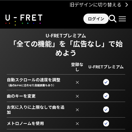
旧デザインに切り替える
ログイン
U-FRETプレミアム
「全ての機能」を
「広告なし」で始
めよう
登録な
U-FRETプレミアム
し
自動スクロールの速度を調整
×
（曲のBPMに合わせた自動調整もあり）
曲のキーを変更
×
お気に入りに上限なしで曲を追
×
加
メトロノームを使用
×