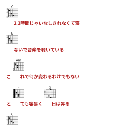
C
2
.
3
時
間
じ
ゃ
い
な
し
き
れ
な
く
て
寝
E
な
い
で
音
楽
を
聴
い
て
い
る
Am
こ
れ
で
何
か
変
わ
る
わ
け
で
も
な
い
F
G
と
て
も
容
易
く
日
は
昇
る
C