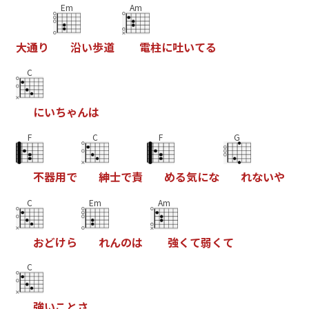
Em
Am
大
通
り
沿
い
歩
道
電
柱
に
吐
い
て
る
C
に
い
ち
ゃ
ん
は
F
C
F
G
不
器
用
で
紳
士
で
責
め
る
気
に
な
れ
な
い
や
C
Em
Am
お
ど
け
ら
れ
ん
の
は
強
く
て
弱
く
て
C
強
い
こ
と
さ