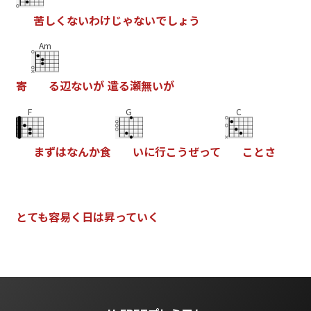
苦
し
く
な
い
わ
け
じ
ゃ
な
い
で
し
ょ
う
Am
寄
る
辺
な
い
が
遣
る
瀬
無
い
が
F
G
C
ま
ず
は
な
ん
か
食
い
に
行
こ
う
ぜ
っ
て
こ
と
さ
と
て
も
容
易
く
日
は
昇
っ
て
い
く