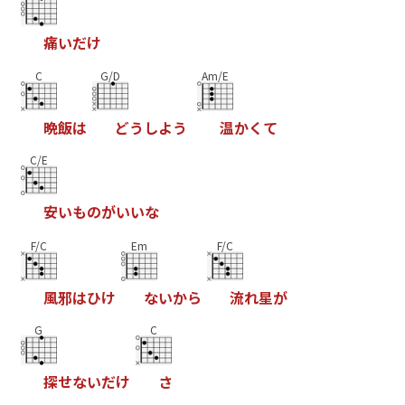
痛
い
だ
け
C
G/D
Am/E
晩
飯
は
ど
う
し
よ
う
温
か
く
て
C/E
安
い
も
の
が
い
い
な
F/C
Em
F/C
風
邪
は
ひ
け
な
い
か
ら
流
れ
星
が
G
C
探
せ
な
い
だ
け
さ