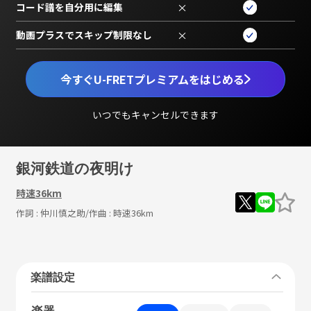
コード譜を自分用に編集
×
動画プラスでスキップ制限なし
×
今すぐU-FRETプレミアムをはじめる
いつでもキャンセルできます
銀河鉄道の夜明け
時速36km
作詞 :
仲川慎之助
/作曲 :
時速36km
楽譜設定
楽器