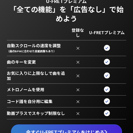
U-FRETプレミアム
「全ての機能」を
「広告なし」で始
めよう
登録な
U-FRETプレミアム
し
自動スクロールの速度を調整
×
（曲のBPMに合わせた自動調整もあり）
曲のキーを変更
×
お気に入りに上限なしで曲を追
×
加
メトロノームを使用
×
コード譜を自分用に編集
×
動画プラスでスキップ制限なし
×
今すぐU-FRETプレミアムをはじめる