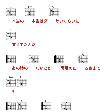
C
Em
Am
本
当
の
本
当
は
ダ
サ
い
く
ら
い
に
C
覚
え
て
た
ん
だ
F
C
F
G
あ
の
時
の
匂
い
と
か
両
足
の
だ
る
さ
ま
で
Am
Em
も
F
C
F
G