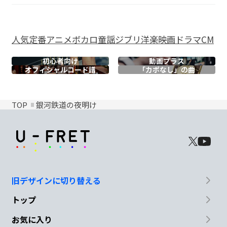
人気
定番
アニメ
ボカロ
童謡
ジブリ
洋楽
映画
ドラマ
CM
初心者向け
動画プラス
オフィシャル
コード譜
「カポなし」の曲
TOP
銀河鉄道の夜明け
旧デザインに切り替える
トップ
お気に入り