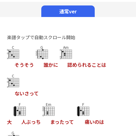
Mute
通常ver
楽譜タップで自動スクロール開始
C
G
Am
そ
う
そ
う
誰
か
に
認
め
ら
れ
る
こ
と
は
C
な
い
さ
っ
て
F
Em
F
大
人
ぶ
っ
ち
ま
っ
た
っ
て
痛
い
の
は
G