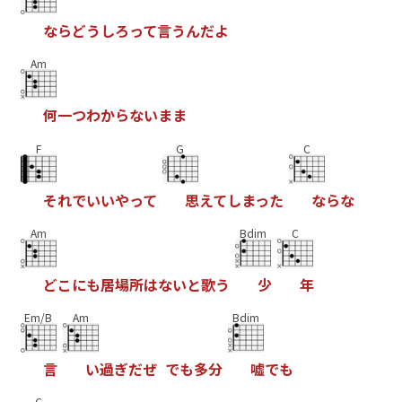
な
ら
ど
う
し
ろ
っ
て
言
う
ん
だ
よ
Am
何
一
つ
わ
か
ら
な
い
ま
ま
F
G
C
そ
れ
で
い
い
や
っ
て
思
え
て
し
ま
っ
た
な
ら
な
Am
Bdim
C
ど
こ
に
も
居
場
所
は
な
い
と
歌
う
少
年
Em/B
Am
Bdim
言
い
過
ぎ
だ
ぜ
で
も
多
分
嘘
で
も
C