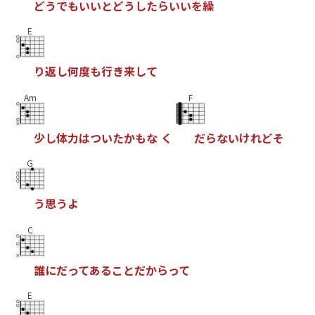
ど
う
で
も
い
い
と
ど
う
し
た
ら
い
い
を
繰
E
り
返
し
何
度
も
行
き
来
し
て
Am
F
少
し
体
力
は
つ
い
た
か
も
な
く
だ
ら
な
い
け
れ
ど
そ
G
う
思
う
よ
C
誰
に
だ
っ
て
あ
る
こ
と
だ
か
ら
っ
て
E