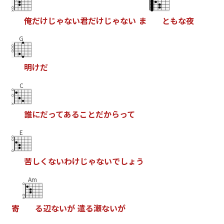
俺
だ
け
じ
ゃ
な
い
君
だ
け
じ
ゃ
な
い
ま
と
も
な
夜
G
明
け
だ
C
誰
に
だ
っ
て
あ
る
こ
と
だ
か
ら
っ
て
E
苦
し
く
な
い
わ
け
じ
ゃ
な
い
で
し
ょ
う
Am
寄
る
辺
な
い
が
遣
る
瀬
な
い
が