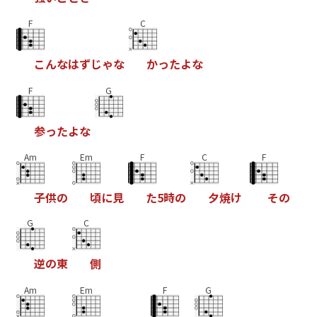
F
C
こ
ん
な
は
ず
じ
ゃ
な
か
っ
た
よ
な
F
G
参
っ
た
よ
な
Am
Em
F
C
F
子
供
の
頃
に
見
た
5
時
の
夕
焼
け
そ
の
G
C
逆
の
東
側
Am
Em
F
G