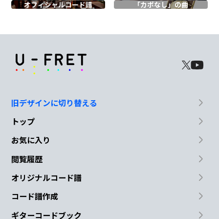
オフィシャル
コード譜
「カポなし」の曲
って
Am/G
F
C/E
崩れ
ないようにすること
で精一杯
G
旧デザインに切り替える
だ
トップ
C
C/B
お気に入り
それで
もしわくちゃになっ
た思い出たちの
閲覧履歴
Am
オリジナルコード譜
愛しさが
コード譜作成
ギターコードブック
Am/G
F
C/E