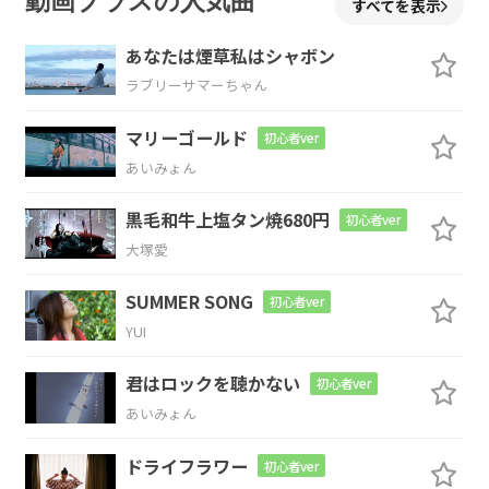
動画プラスの人気曲
すべてを表示
ーな
のに
あなたは煙草私はシャボン
Am
D
Dm7
ラブリーサマーちゃん
マリーゴールド
はいで
もいいえでもないグ
レーな
初心者ver
あいみょん
G
C
黒毛和牛上塩タン焼680円
初心者ver
気持
ち
大塚愛
G/B
F
SUMMER SONG
初心者ver
YUI
ねぇ大丈夫？ってあ
なたに言
わせちゃい
F/G
C
G/B
君はロックを聴かない
初心者ver
あいみょん
けないよ
ね
ドライフラワー
初心者ver
Am
D
Dm7
G
C