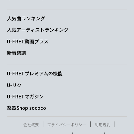
この
胸の奥を途方
もなく照らすか
人気曲ランキング
G
人気アーティストランキング
ら
U-FRET動画プラス
新着楽譜
F
F/G
Em
Am
F
F/G
今、会
えな
くて
も
育
ん
U-FRETプレミアムの機能
E/G#
Am
U-リク
で
行け
る
U-FRETマガジン
F
F/G
Em
Am
Dm7
楽器Shop sococo
あ
なた
がい
るから
僕
はも
会社概要
プライバシーポリシー
利用規約
C/E
F
G
C