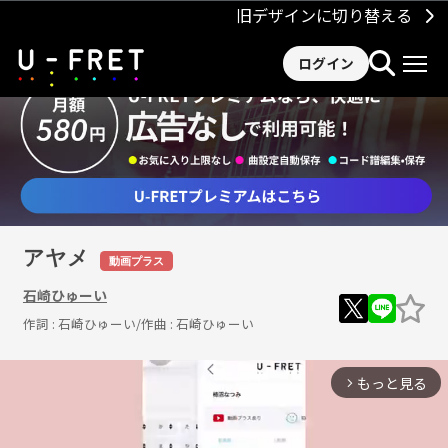
旧デザインに切り替える
ログイン
アヤメ
動画プラス
石崎ひゅーい
作詞 :
石崎ひゅーい
/作曲 :
石崎ひゅーい
もっと見る
arrow_forward_ios