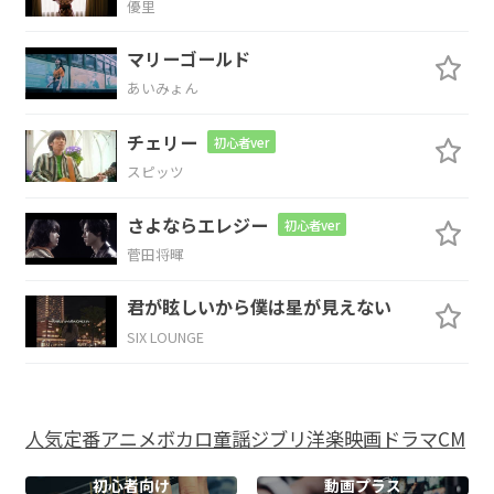
優里
愛想笑いの
日々に
何を
贈ろ
う
マリーゴールド
あいみょん
F
G
C
チェリー
初心者ver
そばに
いて
ほしい
スピッツ
E
F
G
N.C.
C
さよならエレジー
初心者ver
菅田将暉
そんな
言葉
でよかった
F/G
G
君が眩しいから僕は星が見えない
SIX LOUNGE
C
C/B
Am
人気
定番
アニメ
ボカロ
童謡
ジブリ
洋楽
映画
ドラマ
CM
失ったものだけが
積み木みたいに
重な
初心者向け
動画プラス