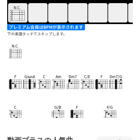
N.C.
プレミアム会員はBPMが表示されます
下の楽譜タッチでスキップします。
N.C.
F
Gsus4
C
Am
Dm7
C/E
F
Dm7/G
C
G/B
F
F/G
見違えるほどに
空は
あんなにブ
ル
C
G/B