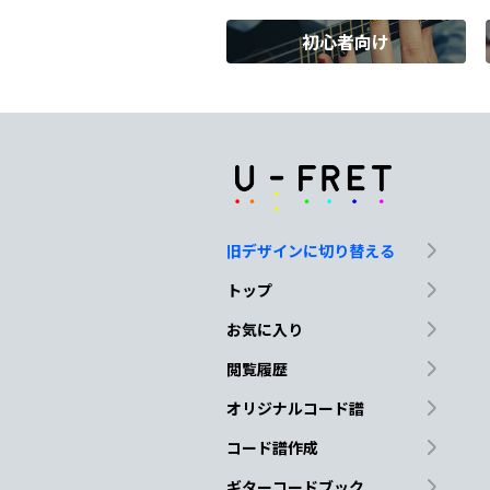
初心者向け
G
A
D
B
隣
に居
たくな
D
G
頼んでないのに…
意地
旧デザインに切り替える
A
D
トップ
星降る夜に
思い出しち
お気に入り
閲覧履歴
Bm
A
G
オリジナルコード譜
誤魔化
せない
や Lo
コード譜作成
ギターコードブック