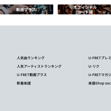
オフィシャル
動画プラス
コード譜
m
G
A
D
んの季
節の
せいだよ
悪だ
人気曲ランキング
U-FRETプ
人気アーティストランキング
U-リク
ゃう
U-FRET動画プラス
U-FRETマガ
新着楽譜
楽器Shop soc
ve you? No!