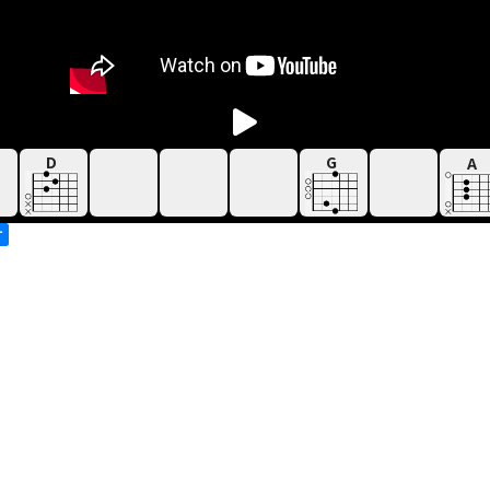
D
G
A
す