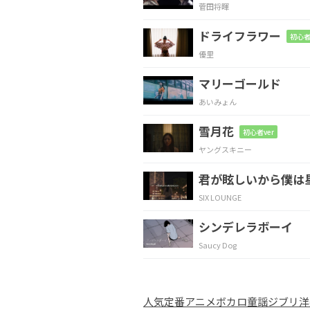
菅田将暉
恋の
教科書
ドライフラワー
初心者
優里
G
A
Bm
マリーゴールド
恋の
参考書
あいみょん
雪月花
G
A
D
Bm
初心者ver
ヤングスキニー
キミ
対策
でき
君が眩しいから僕は
SIX LOUNGE
G
A
D
Bm
シンデレラボーイ
冬
の香り
Saucy Dog
G
A
Bm
人気
定番
アニメ
ボカロ
童謡
ジブリ
洋
高く
なった空