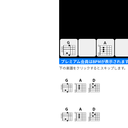
G
A
プレミアム会員はBPMが表示されま
下の楽譜をクリックするとスキップします。
G
A
D
G
A
D