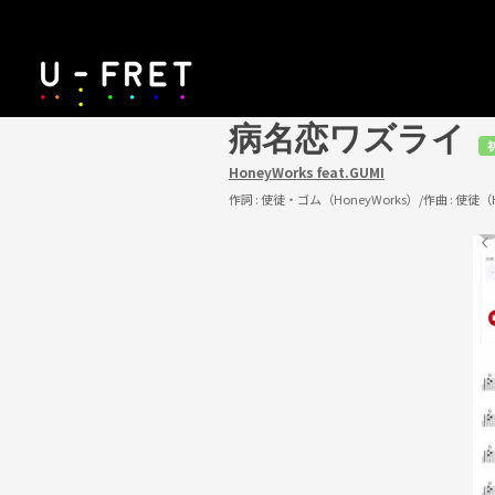
病名恋ワズライ
HoneyWorks feat.GUMI
作詞 :
使徒・ゴム（HoneyWorks）
/作曲 :
使徒（H