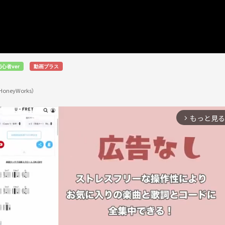
初心者ver
動画プラス
oneyWorks）
もっと見る
arrow_forward_ios