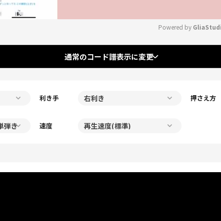
Powered by 
GliaStud
Mute
通常のコード譜表示に変更
利き手
押さえ方
速度