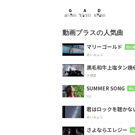
G
A
D
動画プラスの人気曲
G
A
D
マリーゴールド
初心者
あいみょん
黒毛和牛上塩タン焼6
G
A
D
G
A
大塚愛
SUMMER SONG
初心
YUI
G
A
D
G
A
君はロックを聴かな
あいみょん
さよならエレジー
初
G
A
D
Bm