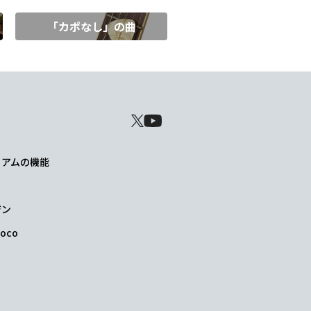
「カポなし」の曲
レミアムの機能
ジン
oco