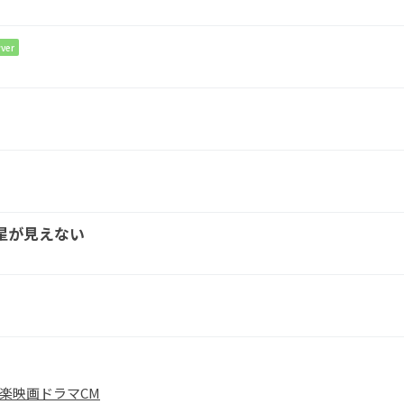
ver
G
A
D
んなら読
んで
もいいよ
星が見えない
楽
映画
ドラマ
CM