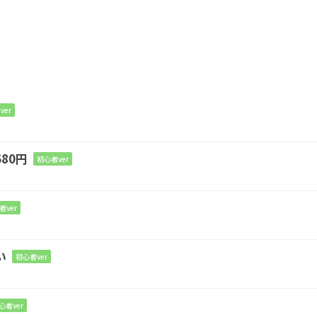
ver
80円
初心者ver
Bm
者ver
D
い
初心者ver
心者ver