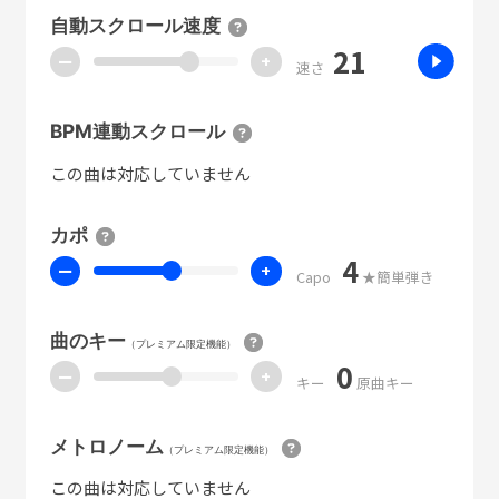
自動スクロール速度
21
ー
+
速さ
BPM連動スクロール
この曲は対応していません
カポ
4
ー
+
Capo
★簡単弾き
曲のキー
（プレミアム限定機能）
0
ー
+
キー
原曲キー
メトロノーム
（プレミアム限定機能）
この曲は対応していません