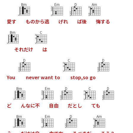
Bm
Em
D
Am
愛
す
も
の
か
ら
逃
げ
れ
ば
後
悔
す
る
Bm
C
そ
れ
だ
け
は
D
C
D
Y
o
u
n
e
v
e
r
w
a
n
t
t
o
s
t
o
p
,
s
o
g
o
Bm
Em
D
C
D
ど
ん
な
に
不
自
由
だ
と
し
て
も
Bm
Em
D
Am