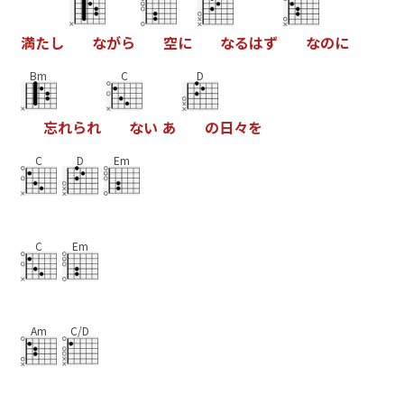
満
た
し
な
が
ら
空
に
な
る
は
ず
な
の
に
Bm
C
D
忘
れ
ら
れ
な
い
あ
の
日
々
を
C
D
Em
C
Em
Am
C/D