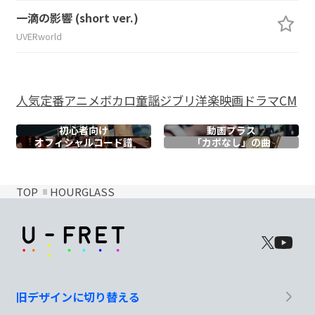
一滴の影響 (short ver.)
UVERworld
人気
定番
アニメ
ボカロ
童謡
ジブリ
洋楽
映画
ドラマ
CM
初心者向け
動画プラス
オフィシャル
コード譜
「カポなし」の曲
TOP
HOURGLASS
旧デザインに切り替える