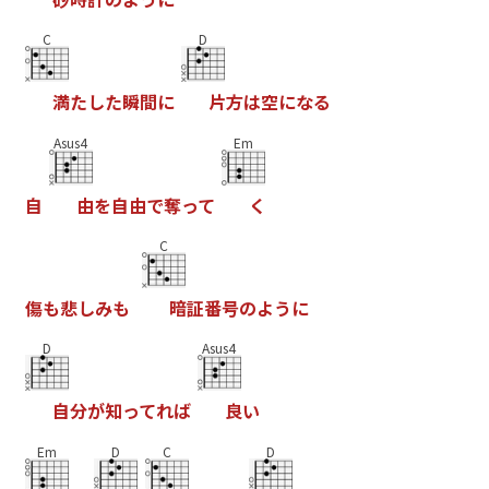
C
D
満
た
し
た
瞬
間
に
片
方
は
空
に
な
る
Asus4
Em
自
由
を
自
由
で
奪
っ
て
く
C
傷
も
悲
し
み
も
暗
証
番
号
の
よ
う
に
D
Asus4
自
分
が
知
っ
て
れ
ば
良
い
Em
D
C
D