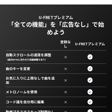
U-FRETプレミアム
「全ての機能」を
「広告なし」で始
めよう
登録な
U-FRETプレミアム
し
自動スクロールの速度を調整
×
（曲のBPMに合わせた自動調整もあり）
曲のキーを変更
×
お気に入りに上限なしで曲を追
×
加
メトロノームを使用
×
コード譜を自分用に編集
×
動画プラスでスキップ制限なし
×