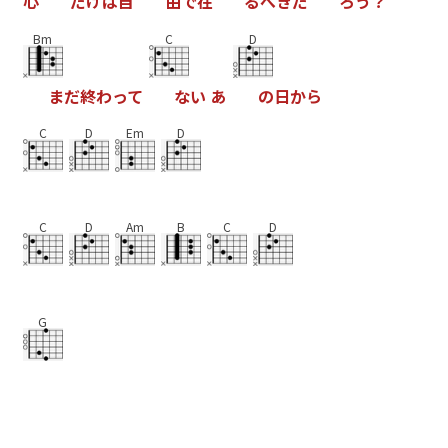
心
だ
け
は
自
由
で
在
る
べ
き
だ
ろ
う
？
Bm
C
D
ま
だ
終
わ
っ
て
な
い
あ
の
日
か
ら
C
D
Em
D
C
D
Am
B
C
D
G