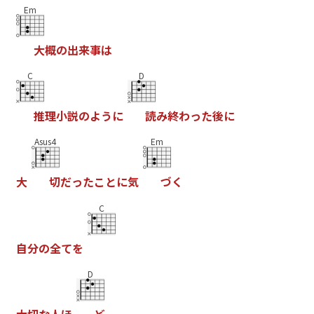
Em
大
概
の
出
来
事
は
C
D
推
理
小
説
の
よ
う
に
読
み
終
わ
っ
た
後
に
Asus4
Em
大
切
だ
っ
た
こ
と
に
気
づ
く
C
自
分
の
全
て
を
D