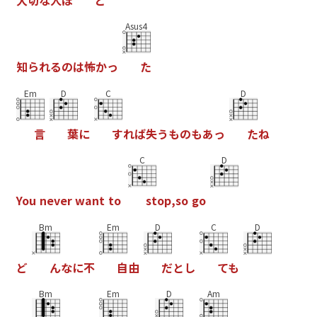
大
切
な
人
ほ
ど
Asus4
知
ら
れ
る
の
は
怖
か
っ
た
Em
D
C
D
言
葉
に
す
れ
ば
失
う
も
の
も
あ
っ
た
ね
C
D
Y
o
u
n
e
v
e
r
w
a
n
t
t
o
s
t
o
p
,
s
o
g
o
Bm
Em
D
C
D
ど
ん
な
に
不
自
由
だ
と
し
て
も
Bm
Em
D
Am