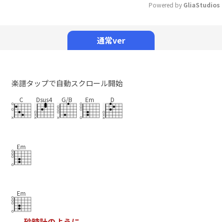
Powered by 
GliaStudios
Mute
通常ver
楽譜タップで自動スクロール開始
C
Dsus4
G/B
Em
D
Em
Em
砂
時
計
の
よ
う
に