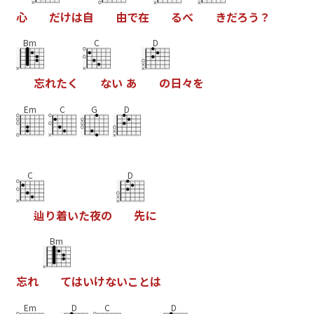
心
だ
け
は
自
由
で
在
る
べ
き
だ
ろ
う
？
Bm
C
D
忘
れ
た
く
な
い
あ
の
日
々
を
Em
C
G
D
C
D
辿
り
着
い
た
夜
の
先
に
Bm
忘
れ
て
は
い
け
な
い
こ
と
は
Em
D
C
D