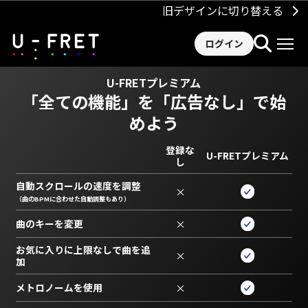
旧デザインに切り替える
ログイン
U-FRETプレミアム
「全ての機能」を
「広告なし」で始
めよう
登録な
U-FRETプレミアム
し
自動スクロールの速度を調整
×
（曲のBPMに合わせた自動調整もあり）
曲のキーを変更
×
お気に入りに上限なしで曲を追
×
加
メトロノームを使用
×