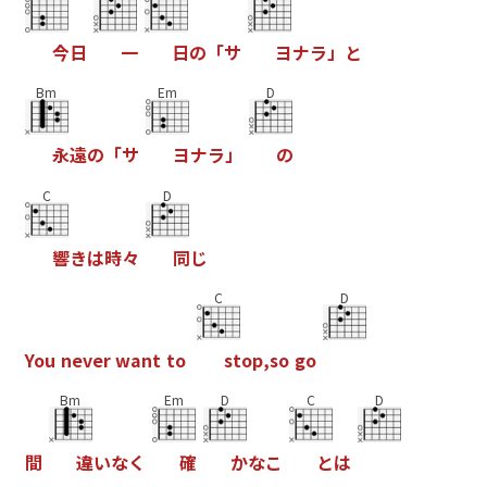
今
日
一
日
の
「
サ
ヨ
ナ
ラ
」
と
Bm
Em
D
永
遠
の
「
サ
ヨ
ナ
ラ
」
の
C
D
響
き
は
時
々
同
じ
C
D
Y
o
u
n
e
v
e
r
w
a
n
t
t
o
s
t
o
p
,
s
o
g
o
Bm
Em
D
C
D
間
違
い
な
く
確
か
な
こ
と
は