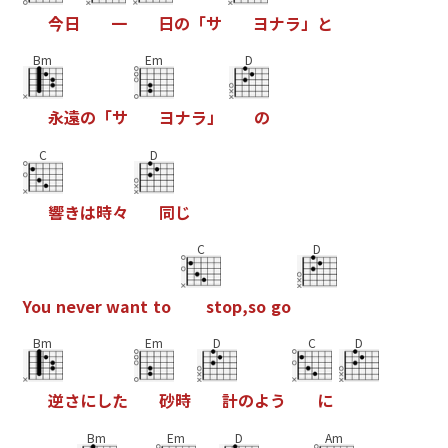
今
日
一
日
の
「
サ
ヨ
ナ
ラ
」
と
Bm
Em
D
永
遠
の
「
サ
ヨ
ナ
ラ
」
の
C
D
響
き
は
時
々
同
じ
C
D
Y
o
u
n
e
v
e
r
w
a
n
t
t
o
s
t
o
p
,
s
o
g
o
Bm
Em
D
C
D
逆
さ
に
し
た
砂
時
計
の
よ
う
に
Bm
Em
D
Am