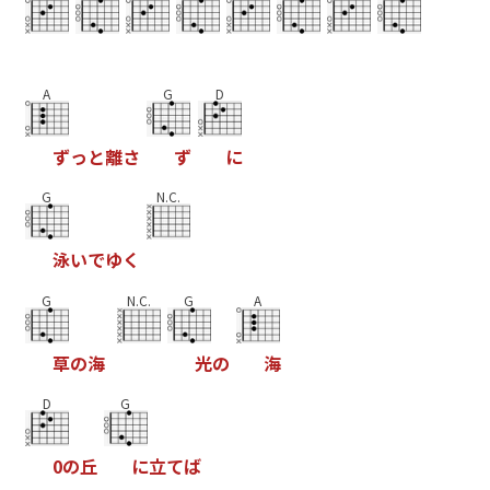
A
G
D
ず
っ
と
離
さ
ず
に
G
N.C.
泳
い
で
ゆ
く
G
N.C.
G
A
草
の
海
光
の
海
D
G
0
の
丘
に
立
て
ば