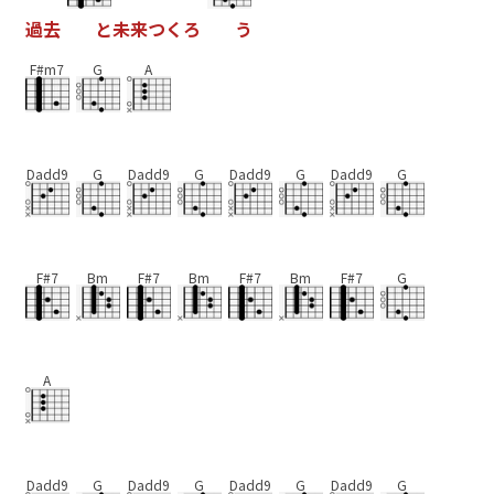
過
去
と
未
来
つ
く
ろ
う
F#m7
G
A
Dadd9
G
Dadd9
G
Dadd9
G
Dadd9
G
F#7
Bm
F#7
Bm
F#7
Bm
F#7
G
A
Dadd9
G
Dadd9
G
Dadd9
G
Dadd9
G