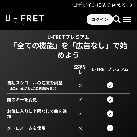
旧デザインに切り替える
ログイン
U-FRETプレミアム
「全ての機能」を
「広告なし」で始
めよう
登録な
U-FRETプレミアム
し
自動スクロールの速度を調整
×
（曲のBPMに合わせた自動調整もあり）
曲のキーを変更
×
お気に入りに上限なしで曲を追
×
加
メトロノームを使用
×