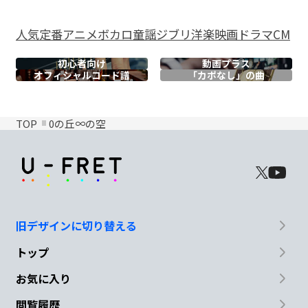
人気
定番
アニメ
ボカロ
童謡
ジブリ
洋楽
映画
ドラマ
CM
初心者向け
動画プラス
オフィシャル
コード譜
「カポなし」の曲
TOP
0の丘∞の空
旧デザインに切り替える
トップ
お気に入り
閲覧履歴