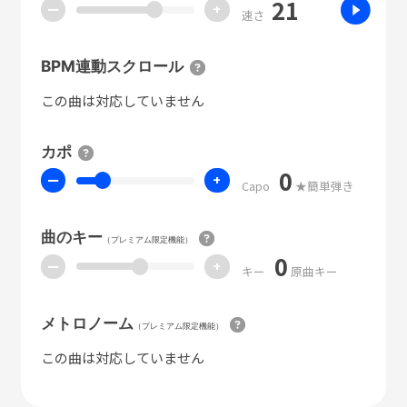
21
ー
+
速さ
BPM連動スクロール
この曲は対応していません
カポ
0
ー
+
Capo
★簡単弾き
曲のキー
（プレミアム限定機能）
0
ー
+
キー
原曲キー
メトロノーム
（プレミアム限定機能）
この曲は対応していません