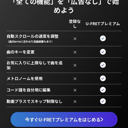
「全ての機能」を
「広告なし」で始
めよう
登録な
U-FRETプレミアム
し
自動スクロールの速度を調整
×
（曲のBPMに合わせた自動調整もあり）
曲のキーを変更
×
お気に入りに上限なしで曲を追
×
加
メトロノームを使用
×
コード譜を自分用に編集
×
動画プラスでスキップ制限なし
×
今すぐU-FRETプレミアムをはじめる