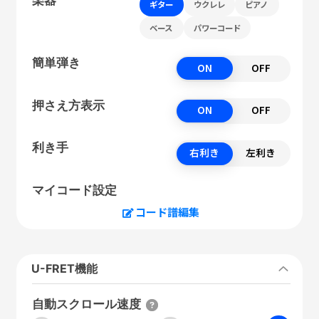
ギター
ウクレレ
ピアノ
ベース
パワーコード
簡単弾き
ON
OFF
押さえ方表示
ON
OFF
利き手
右利き
左利き
マイコード設定
コード譜編集
U-FRET機能
自動スクロール速度