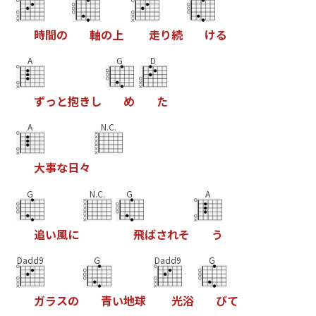
時
間
の
軸
の
上
走
り
続
け
る
A
G
D
ず
っ
と
抱
き
し
め
た
A
N.C.
大
事
な
日
々
G
N.C.
G
A
追
い
風
に
飛
ば
さ
れ
そ
う
Dadd9
G
Dadd9
G
ガ
ラ
ス
の
青
い
地
球
光
浴
び
て