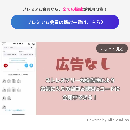
プレミアム会員なら、
全ての機能
が利用可能！
プレミアム会員の機能一覧はこちら
もっと見る
arrow_forward_ios
Powered by 
GliaStudios