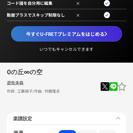
コード譜を自分用に編集
×
動画プラスでスキップ制限なし
×
今すぐU-FRETプレミアムをはじめる
いつでもキャンセルできます
0の丘∞の空
遊佐未森
作詞 :
工藤順子
/作曲 :
外間隆史
楽譜設定
楽器