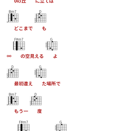
0
の
丘
に
立
て
ば
Bm7
D
ど
こ
ま
で
も
F#m7
G
∞
の
空
見
え
る
よ
D
G
最
初
遭
え
た
場
所
で
Bm7
D
も
う
一
度
F#m7
G