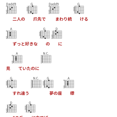
Dadd9
G
Dadd9
G
二
人
の
爪
先
で
ま
わ
り
続
け
る
A
G
D
ず
っ
と
好
き
な
の
に
A
N.C.
見
て
い
た
の
に
G
N.C.
G
A
す
れ
違
う
夢
の
座
標
D
G