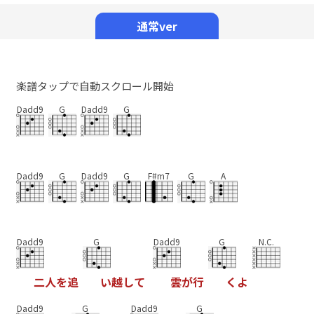
Mute
通常ver
楽譜タップで自動スクロール開始
Dadd9
G
Dadd9
G
Dadd9
G
Dadd9
G
F#m7
G
A
Dadd9
G
Dadd9
G
N.C.
二
人
を
追
い
越
し
て
雲
が
行
く
よ
Dadd9
G
Dadd9
G