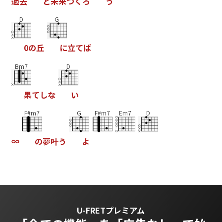
過
去
と
未
来
つ
く
ろ
う
D
G
0
の
丘
に
立
て
ば
Bm7
D
果
て
し
な
い
F#m7
G
F#m7
Em7
D
∞
の
夢
叶
う
よ
U-FRETプレミアム