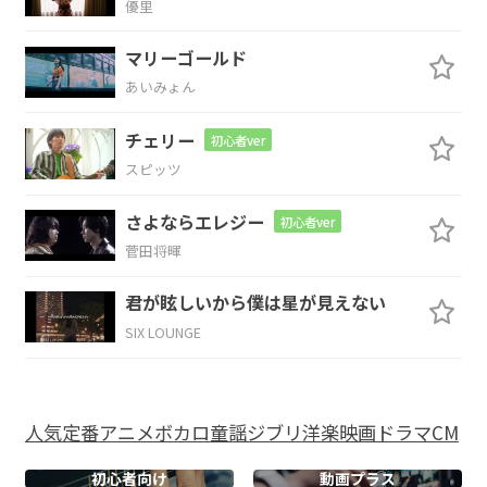
優里
G7
Cmaj7
マリーゴールド
ここにあ
って
あいみょん
B7
Em7
D
チェリー
初心者ver
スピッツ
一人にな
って どこにいた
って 想って
る
さよならエレジー
初心者ver
菅田将暉
君に
君が眩しいから僕は星が見えない
G
D/F#
Em7
F
SIX LOUNGE
胸を突
き刺す
痛みさえ
も
G7
Cmaj7
B7
Em7
人気
定番
アニメ
ボカロ
童謡
ジブリ
洋楽
映画
ドラマ
CM
｢忘
れたくな
いよ｣と伝
えないの
初心者向け
動画プラス