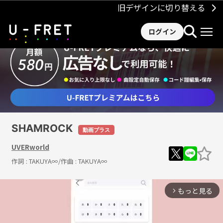
旧デザインに切り替える
ログイン
SHAMROCK
動画プラス
UVERworld
作詞 :
TAKUYA∞
/作曲 :
TAKUYA∞
もっと見る
arrow_forward_ios