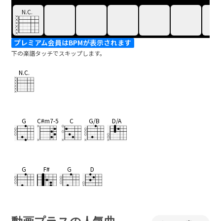
N.C.
プレミアム会員はBPMが表示されます
下の楽譜タッチでスキップします。
N.C.
G
C#m7-5
C
G/B
D/A
G
F#
G
D
G
D/F#
Em7
F
G