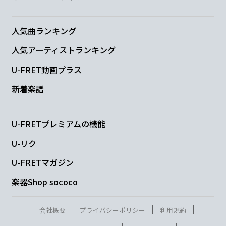
D
G
人気曲ランキング
て行
けると
言い聞かせる
人気アーティストランキング
D
Em7
F
G
U-FRET動画プラス
新着楽譜
すべて投げ出
し 今
すぐに
君を
この
Cmaj7
U-FRETプレミアムの機能
手
に
U-リク
B7
Em7
D
U-FRETマガジン
ただ抱
き寄せた
いよと
願う声も
楽器Shop sococo
G
D
Em7
F
会社概要
プライバシーポリシー
利用規約