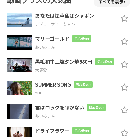
動画プラスの人気曲
すべてを表示
あなたは煙草私はシャボン
ラブリーサマーちゃん
C
Cm
Em7
D
マリーゴールド
初心者ver
あいみょん
G
D/F#
Em7
F
G
黒毛和牛上塩タン焼680円
初心者ver
大塚愛
SUMMER SONG
初心者ver
C
B
Em7
D
YUI
君はロックを聴かない
初心者ver
あいみょん
G
D
Em7
F
ドライフラワー
初心者ver
あの日
僕が
握りしめて
た夢
今は