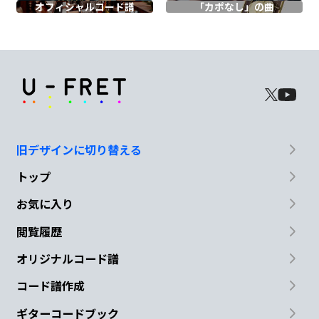
オフィシャル
コード譜
「カポなし」の曲
D
G
はせめての気
持ち
G/F#
Em7
G7
Cmaj7
馬力を
最大に
キープ こ
こから
は
旧デザインに切り替える
B7
Em7
D
G
トップ
いやき
っと一
人で行
けると
まだま
お気に入り
G/F#
閲覧履歴
だ
ファイト
オリジナルコード譜
Em7
G7
Cmaj7
B7
Em7
コード譜作成
ギターコードブック
失ったこ
とも
糧にな
って生
き