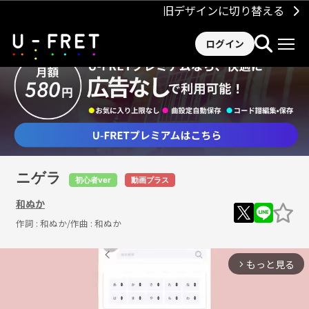
旧デザインに切り替える
ログイン
ニゲラ
初心者ver
動画プラス
和ぬか
作詞 :
和ぬか
/作曲 :
和ぬか
もっと見る
arrow_forward_ios