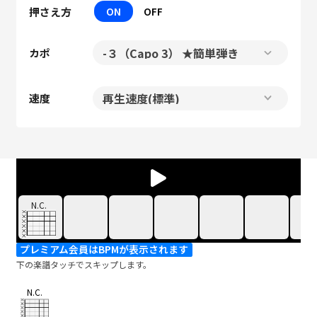
押さえ方
ON
OFF
カポ
速度
N.C.
プレミアム会員はBPMが表示されます
下の楽譜タッチでスキップします。
N.C.