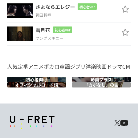
まだ
将来 性合い
上辺無し
さよならエレジー
初心者ver
菅田将暉
F
G
雪月花
初心者ver
枕元に
置いてるの
ヤングスキニー
Am
Em
これ
叶わぬ情なの？
一年草
人気
定番
アニメ
ボカロ
童謡
ジブリ
洋楽
映画
ドラマ
CM
F
G
初心者向け
動画プラス
オフィシャル
コード譜
「カポなし」の曲
問 問 受け
入れないの？
Am
C
まだ愛され足りない
の
N.C.