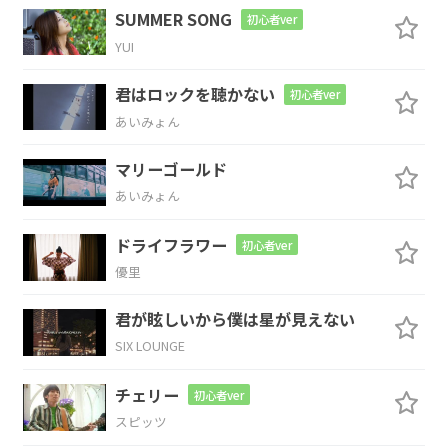
F
G
Am
Em
F
G
Am
C
SUMMER SONG
初心者ver
YUI
君はロックを聴かない
初心者ver
F
G
あいみょん
あな
たは未来が
わかるのね
マリーゴールド
あいみょん
Am
Em
ドライフラワー
初心者ver
すれ
違いは案外
想定外
優里
F
G
君が眩しいから僕は星が見えない
SIX LOUNGE
騙(かた)
りで語るな
運命論
チェリー
初心者ver
Am
C
スピッツ