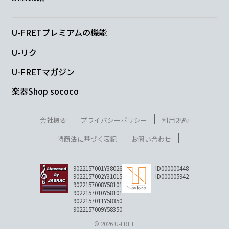
F
G
U-FRETプレミアムの機能
生憎
今日は不幸に
なった
U-リク
Am
Em
U-FRETマガジン
楽器Shop sococo
愛憎
到来 大抵
愛
F
G
Am
Em
会社概要
プライバシーポリシー
利用規約
特商法に基づく表記
お問い合わせ
頬に
花びら
涙切
らした
F
G
Am
9022157001Y38026
ID000000448
9022157002Y31015
ID000005942
9022157008Y58101
9022157010Y58101
深愛
深愛の
騙りです
9022157011Y58350
9022157009Y58350
F
G
Am
Em
F
G
Am
C
© 2026 U-FRET