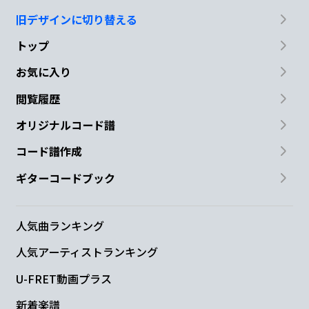
旧デザインに切り替える
解いてよ
トップ
F
G
お気に入り
閲覧履歴
限界アフター
証明論
オリジナルコード譜
Am
E
コード譜作成
あの
ずれ合う動機を
求めました
ギターコードブック
F
G
人気曲ランキング
限界アフター
証明論
人気アーティストランキング
Am
E
U-FRET動画プラス
明日
を知りたいで
す
新着楽譜