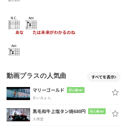
N.C.
Am
あな
たは未来がわかるのね
Am
この先私たちどうなるの？
Am
動画プラスの人気曲
すべてを表示
私を愛してくれないの？
マリーゴールド
初心者ver
あいみょん
Am
黒毛和牛上塩タン焼680円
初心者ver
まあどうでもいっかそんなこと
大塚愛