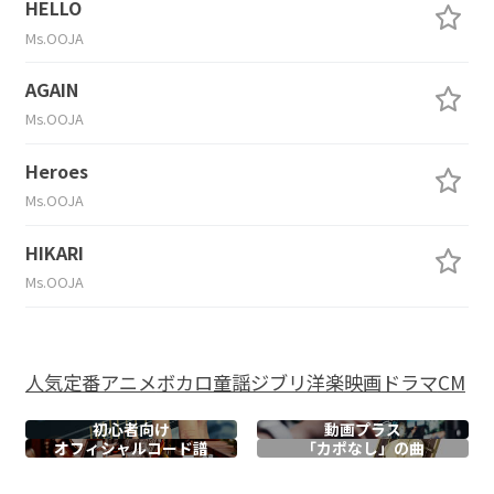
HELLO
Ms.OOJA
AGAIN
Ms.OOJA
Heroes
Ms.OOJA
HIKARI
Ms.OOJA
人気
定番
アニメ
ボカロ
童謡
ジブリ
洋楽
映画
ドラマ
CM
初心者向け
動画プラス
オフィシャル
コード譜
「カポなし」の曲