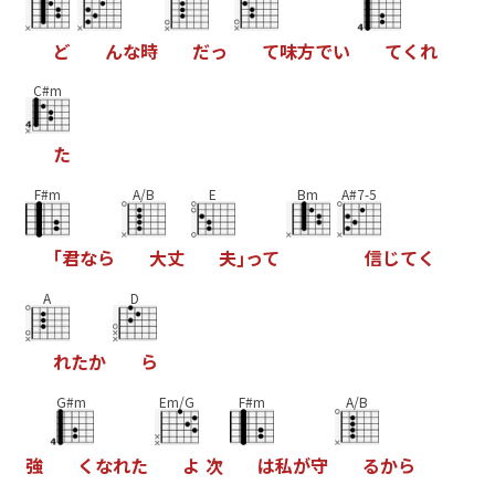
ど
ん
な
時
だ
っ
て
味
方
で
い
て
く
れ
C#m
た
F#m
A/B
E
Bm
A#7-5
｢
君
な
ら
大
丈
夫
｣
っ
て
信
じ
て
く
A
D
れ
た
か
ら
G#m
Em/G
F#m
A/B
強
く
な
れ
た
よ
次
は
私
が
守
る
か
ら