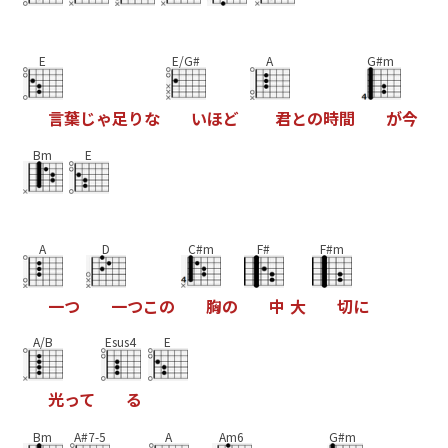
E
E/G#
A
G#m
言
葉
じ
ゃ
足
り
な
い
ほ
ど
君
と
の
時
間
が
今
Bm
E
A
D
C#m
F#
F#m
一
つ
一
つ
こ
の
胸
の
中
大
切
に
A/B
Esus4
E
光
っ
て
る
Bm
A#7-5
A
Am6
G#m