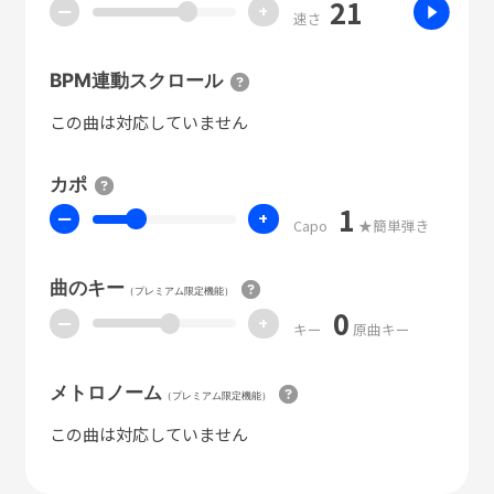
21
ー
+
速さ
BPM連動スクロール
この曲は対応していません
カポ
1
ー
+
Capo
★簡単弾き
曲のキー
（プレミアム限定機能）
0
ー
+
キー
原曲キー
メトロノーム
（プレミアム限定機能）
この曲は対応していません