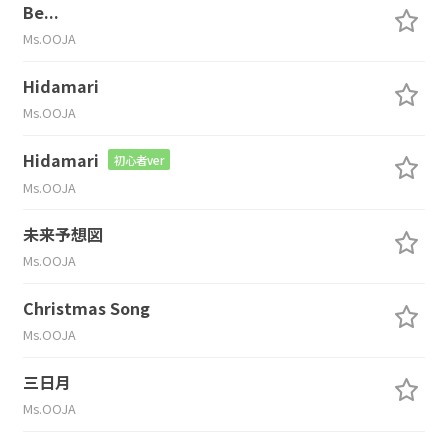
Be...
Ms.OOJA
Hidamari
Ms.OOJA
Hidamari
初心者ver
Ms.OOJA
未来予想図
Ms.OOJA
Christmas Song
Ms.OOJA
三日月
Ms.OOJA