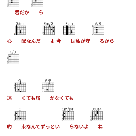
君
だ
か
ら
G#m
Em/G
F#m
A/B
心
配
な
ん
だ
よ
今
は
私
が
守
る
か
ら
C/D
G
G/B
遠
く
て
も
届
か
な
く
て
も
C
Cm/D#
Dsus4
約
束
な
ん
て
ず
っ
と
い
ら
な
い
よ
ね