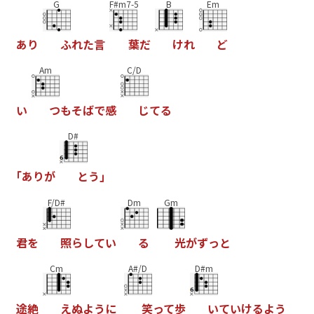
G
F#m7-5
B
Em
あ
り
ふ
れ
た
言
葉
だ
け
れ
ど
Am
C/D
い
つ
も
そ
ば
で
感
じ
て
る
D#
｢
あ
り
が
と
う
｣
F/D#
Dm
Gm
君
を
照
ら
し
て
い
る
光
が
ず
っ
と
Cm
A#/D
D#m
途
絶
え
ぬ
よ
う
に
笑
っ
て
歩
い
て
い
け
る
よ
う