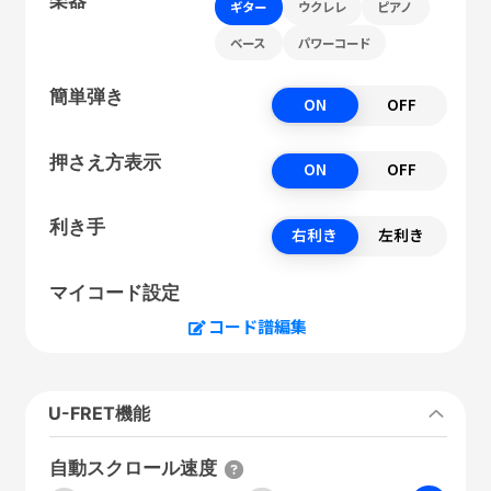
ギター
ウクレレ
ピアノ
ベース
パワーコード
簡単弾き
ON
OFF
押さえ方表示
ON
OFF
利き手
右利き
左利き
マイコード設定
コード譜編集
U-FRET機能
自動スクロール速度