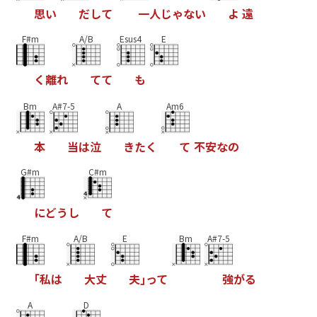
思
い
だ
し
て
一
人
じ
ゃ
な
い
よ
遠
F#m
A/B
Esus4
E
く
離
れ
て
て
も
Bm
A#7-5
A
Am6
本
当
は
泣
き
た
く
て
不
安
な
の
G#m
C#m
に
ど
う
し
て
F#m
A/B
E
Bm
A#7-5
｢
私
は
大
丈
夫
｣
っ
て
強
が
る
A
D