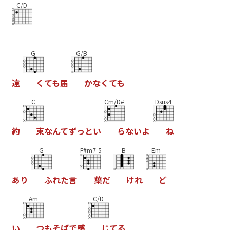
C/D
G
G/B
遠
く
て
も
届
か
な
く
て
も
C
Cm/D#
Dsus4
約
束
な
ん
て
ず
っ
と
い
ら
な
い
よ
ね
G
F#m7-5
B
Em
あ
り
ふ
れ
た
言
葉
だ
け
れ
ど
Am
C/D
い
つ
も
そ
ば
で
感
じ
て
る