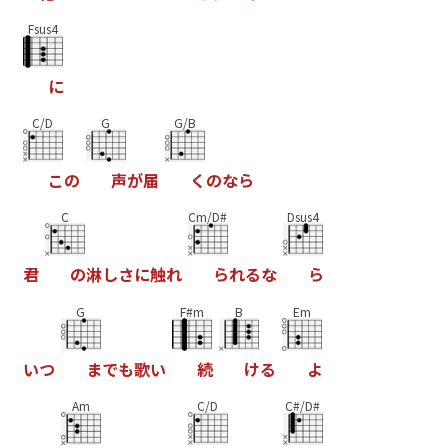
Fsus4
に
C/D
G
G/B
こ
の
声
が
届
く
の
な
ら
C
Cm/D#
Dsus4
君
の
淋
し
さ
に
触
れ
ら
れ
る
な
ら
G
F#m
B
Em
い
つ
ま
で
も
歌
い
続
け
る
よ
Am
C/D
C#/D#