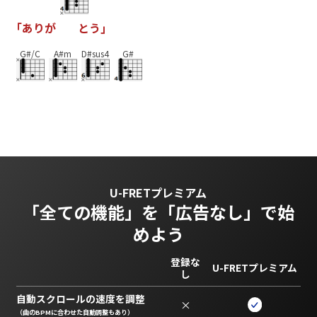
｢
あ
り
が
と
う
｣
G#/C
A#m
D#sus4
G#
U-FRETプレミアム
「全ての機能」を
「広告なし」で始
めよう
登録な
U-FRETプレミアム
し
自動スクロールの速度を調整
×
（曲のBPMに合わせた自動調整もあり）