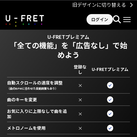
旧デザインに切り替える
ログイン
U-FRETプレミアム
「全ての機能」を
「広告なし」で始
めよう
登録な
U-FRETプレミアム
し
自動スクロールの速度を調整
×
（曲のBPMに合わせた自動調整もあり）
曲のキーを変更
×
お気に入りに上限なしで曲を追
×
加
メトロノームを使用
×