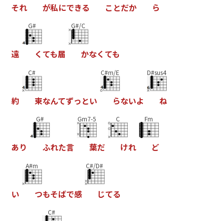
そ
れ
が
私
に
で
き
る
こ
と
だ
か
ら
G#
G#/C
遠
く
て
も
届
か
な
く
て
も
C#
C#m/E
D#sus4
約
束
な
ん
て
ず
っ
と
い
ら
な
い
よ
ね
G#
Gm7-5
C
Fm
あ
り
ふ
れ
た
言
葉
だ
け
れ
ど
A#m
C#/D#
い
つ
も
そ
ば
で
感
じ
て
る
C#