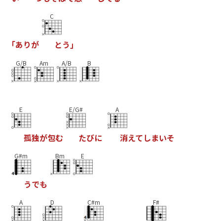
C
｢
あ
り
が
と
う
｣
G/B
Am
A/B
B
E
E/G#
A
孤
独
が
包
む
た
び
に
消
え
て
し
ま
い
そ
G#m
Bm
E
う
で
も
A
D
C#m
F#