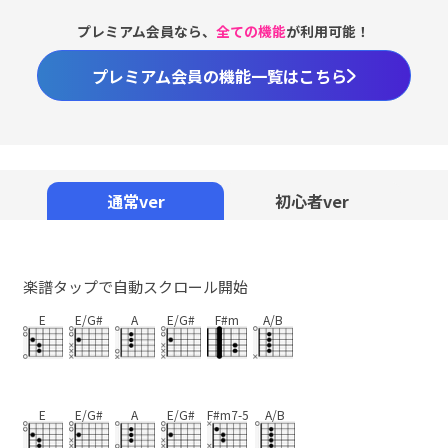
プレミアム会員なら、
全ての機能
が利用可能！
プレミアム会員の機能一覧はこちら
通常ver
初心者ver
楽譜タップで自動スクロール開始
E
E/G#
A
E/G#
F#m
A/B
E
E/G#
A
E/G#
F#m7-5
A/B