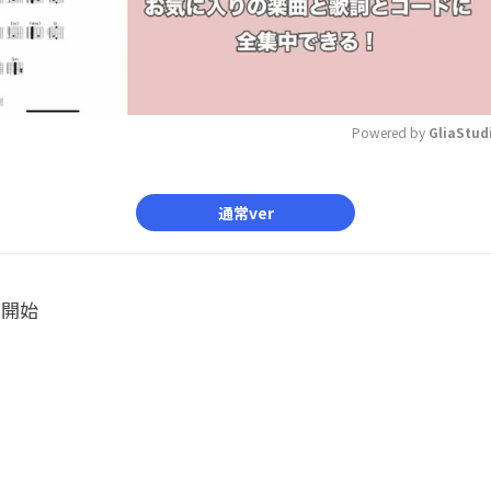
Powered by 
GliaStud
Mute
通常ver
ル開始