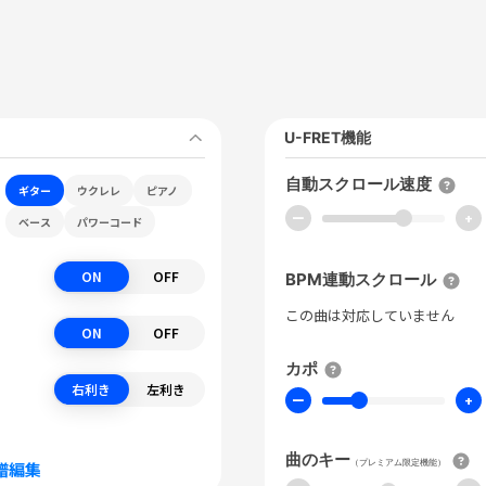
U-FRET機能
自動スクロール速度
ギター
ウクレレ
ピアノ
ー
+
ベース
パワーコード
ON
OFF
BPM連動スクロール
この曲は対応していません
ON
OFF
カポ
右利き
左利き
ー
+
曲のキー
（プレミアム限定機能）
譜編集