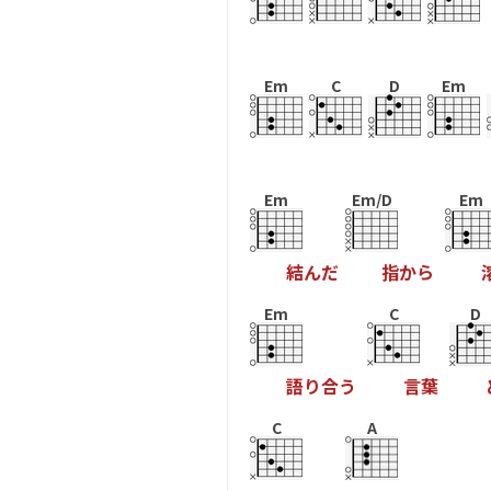
Em
C
D
Em
Em
Em/D
Em
結
ん
だ
指
か
ら
Em
C
D
語
り
合
う
言
葉
C
A