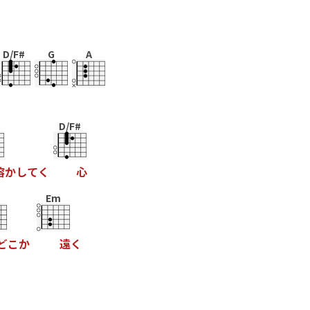
D/F#
G
A
D/F#
溶
か
し
て
く
心
Em
ど
こ
か
遠
く