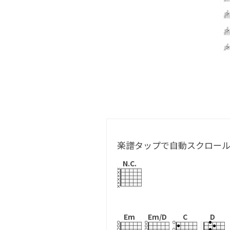
楽譜タップで自動スクロー
N.C.
Em
Em/D
C
D