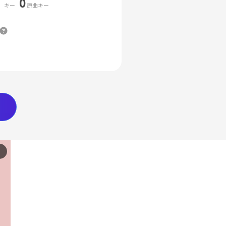
0
キー
原曲キー