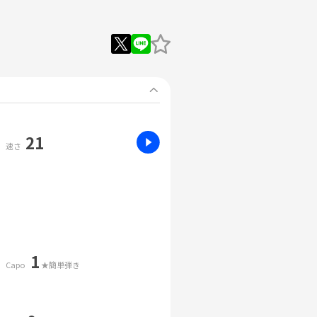
21
速さ
1
Capo
★簡単弾き