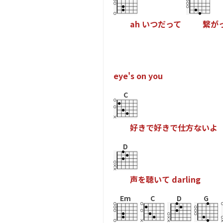
a
h
い
つ
だ
っ
て
繋
が
e
y
e
'
s
o
n
y
o
u
C
好
き
で
好
き
で
仕
方
な
い
よ
D
声
を
聴
い
て
d
a
r
l
i
n
g
Em
C
D
G