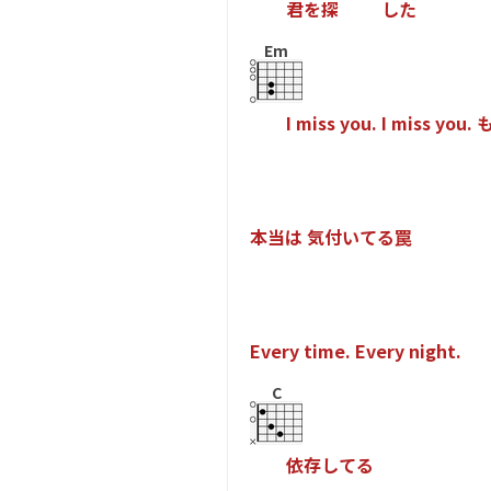
君
を
探
し
た
Em
I
m
i
s
s
y
o
u
.
I
m
i
s
s
y
o
u
.
本
当
は
気
付
い
て
る
罠
E
v
e
r
y
t
i
m
e
.
E
v
e
r
y
n
i
g
h
t
.
C
依
存
し
て
る