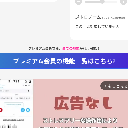
ー
+
メトロノーム
（プレミアム限定機能）
この曲は対応していません
プレミアム会員なら、
全ての機能
が利用可能！
プレミアム会員の機能一覧はこちら
もっと見る
arrow_forward_ios