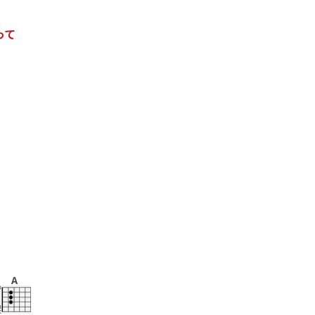
っ
て
A