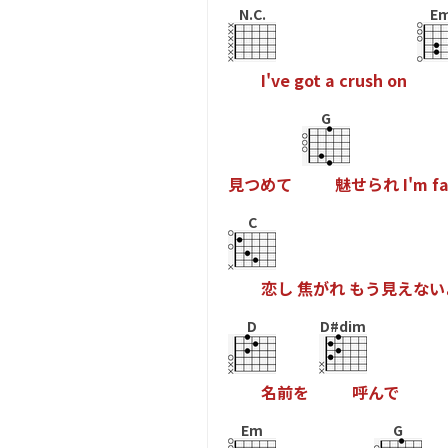
N.C.
E
I
'
v
e
g
o
t
a
c
r
u
s
h
o
n
G
見
つ
め
て
魅
せ
ら
れ
I
'
m
f
C
恋
し
焦
が
れ
も
う
見
え
な
い
D
D#dim
名
前
を
呼
ん
で
Em
G