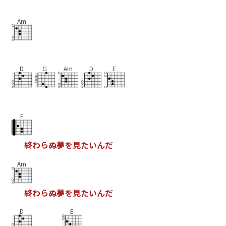
Am
D
G
Am
D
E
F
終
わ
ら
ぬ
夢
を
見
た
い
ん
だ
Am
終
わ
ら
ぬ
夢
を
見
た
い
ん
だ
D
E