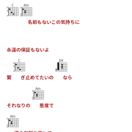
C
Am
名
前
も
な
い
こ
の
気
持
ち
に
永
遠
の
保
証
も
な
い
よ
C
D#
繋
ぎ
止
め
て
た
い
の
な
ら
Am
そ
れ
な
り
の
態
度
で
Am