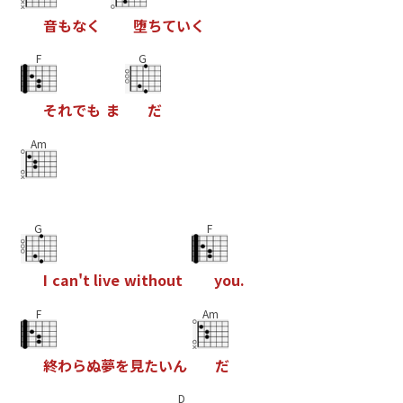
音
も
な
く
堕
ち
て
い
く
F
G
そ
れ
で
も
ま
だ
Am
G
F
I
c
a
n
'
t
l
i
v
e
w
i
t
h
o
u
t
y
o
u
.
F
Am
終
わ
ら
ぬ
夢
を
見
た
い
ん
だ
D