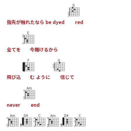
D
指
先
が
触
れ
た
な
ら
b
e
d
y
e
d
r
e
d
E
全
て
を
今
賭
け
る
か
ら
F
G
飛
び
込
む
よ
う
に
信
じ
て
Am
n
e
v
e
r
e
n
d
Am
D#
C
Am
D#
C