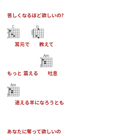
苦
し
く
な
る
ほ
ど
欲
し
い
の
?
C
G
耳
元
で
教
え
て
Am
も
っ
と
震
え
る
吐
息
Am
迷
え
る
羊
に
な
ろ
う
と
も
あ
な
た
に
奪
っ
て
欲
し
い
の