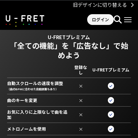
旧デザインに切り替える
ログイン
U-FRETプレミアム
「全ての機能」を
「広告なし」で始
めよう
登録な
U-FRETプレミアム
し
自動スクロールの速度を調整
×
（曲のBPMに合わせた自動調整もあり）
曲のキーを変更
×
お気に入りに上限なしで曲を追
×
加
メトロノームを使用
×