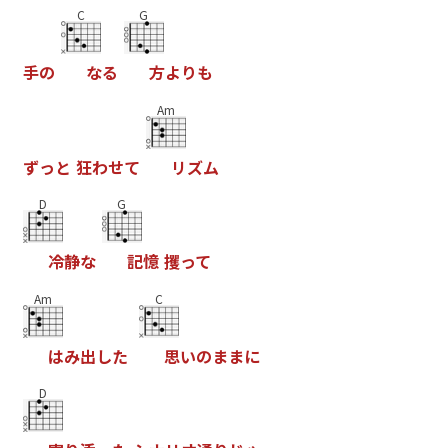
C
G
手
の
な
る
方
よ
り
も
Am
ず
っ
と
狂
わ
せ
て
リ
ズ
ム
D
G
冷
静
な
記
憶
攫
っ
て
Am
C
は
み
出
し
た
思
い
の
ま
ま
に
D