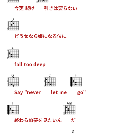
今
更
駆
け
引
き
は
要
ら
な
い
D
ど
う
せ
な
ら
嫌
に
な
る
位
に
E
f
a
l
l
t
o
o
d
e
e
p
G
C
F
S
a
y
"
n
e
v
e
r
l
e
t
m
e
g
o
"
F
Am
終
わ
ら
ぬ
夢
を
見
た
い
ん
だ
D