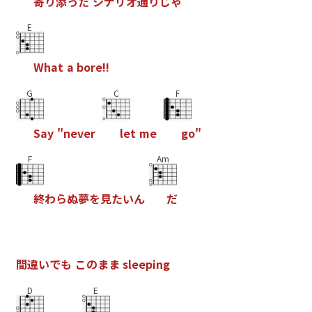
寄
り
添
っ
た
シ
ナ
リ
オ
通
り
じ
ゃ
E
W
h
a
t
a
b
o
r
e
!
!
G
C
F
S
a
y
"
n
e
v
e
r
l
e
t
m
e
g
o
"
F
Am
終
わ
ら
ぬ
夢
を
見
た
い
ん
だ
間
違
い
で
も
こ
の
ま
ま
s
l
e
e
p
i
n
g
D
E