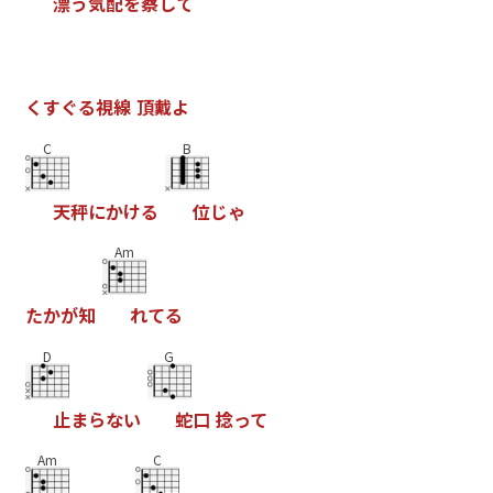
漂
う
気
配
を
察
し
て
く
す
ぐ
る
視
線
頂
戴
よ
C
B
天
秤
に
か
け
る
位
じ
ゃ
Am
た
か
が
知
れ
て
る
D
G
止
ま
ら
な
い
蛇
口
捻
っ
て
Am
C