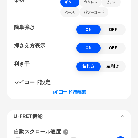
ギター
ウクレレ
ピアノ
ベース
パワーコード
簡単弾き
ON
OFF
押さえ方表示
ON
OFF
利き手
右利き
左利き
マイコード設定
コード譜編集
U-FRET機能
自動スクロール速度