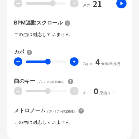
21
ー
+
速さ
BPM連動スクロール
この曲は対応していません
カポ
4
ー
+
Capo
★簡単弾き
曲のキー
（プレミアム限定機能）
0
ー
+
キー
原曲キー
メトロノーム
（プレミアム限定機能）
この曲は対応していません