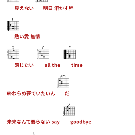
見
え
な
い
明
日
溶
か
す
程
F
熱
い
愛
無
情
G
C
F
感
じ
た
い
a
l
l
t
h
e
t
i
m
e
Am
終
わ
ら
ぬ
夢
で
い
た
い
ん
だ
D
未
来
な
ん
て
要
ら
な
い
s
a
y
g
o
o
d
b
y
e
E