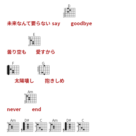
D
未
来
な
ん
て
要
ら
な
い
s
a
y
g
o
o
d
b
y
e
E
曇
り
空
も
愛
す
か
ら
F
G
太
陽
壊
し
抱
き
し
め
Am
n
e
v
e
r
e
n
d
Am
D#
C
Am
D#
C