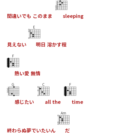
間
違
い
で
も
こ
の
ま
ま
s
l
e
e
p
i
n
g
E
見
え
な
い
明
日
溶
か
す
程
F
熱
い
愛
無
情
G
C
F
感
じ
た
い
a
l
l
t
h
e
t
i
m
e
Am
終
わ
ら
ぬ
夢
で
い
た
い
ん
だ