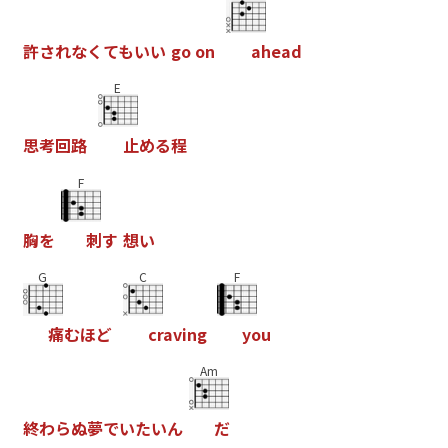
許
さ
れ
な
く
て
も
い
い
g
o
o
n
a
h
e
a
d
E
思
考
回
路
止
め
る
程
F
胸
を
刺
す
想
い
G
C
F
痛
む
ほ
ど
c
r
a
v
i
n
g
y
o
u
Am
終
わ
ら
ぬ
夢
で
い
た
い
ん
だ