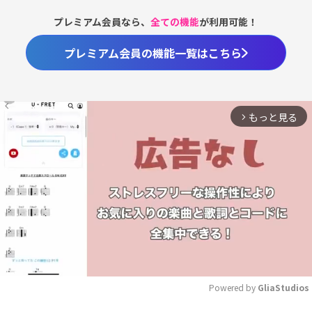
プレミアム会員なら、
全ての機能
が利用可能！
プレミアム会員の機能一覧はこちら
もっと見る
arrow_forward_ios
Powered by 
GliaStudios