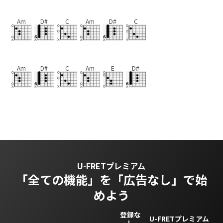
Am
D#
C
Am
D#
C
Am
D#
C
Am
E
D#
U-FRETプレミアム
「全ての機能」を
「広告なし」で始
めよう
登録な
U-FRETプレミアム
し