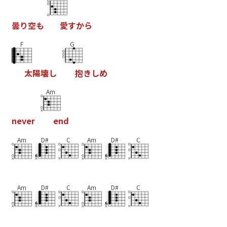
曇
り
空
も
愛
す
か
ら
F
G
太
陽
壊
し
抱
き
し
め
Am
n
e
v
e
r
e
n
d
Am
D#
C
Am
D#
C
Am
D#
C
Am
D#
C