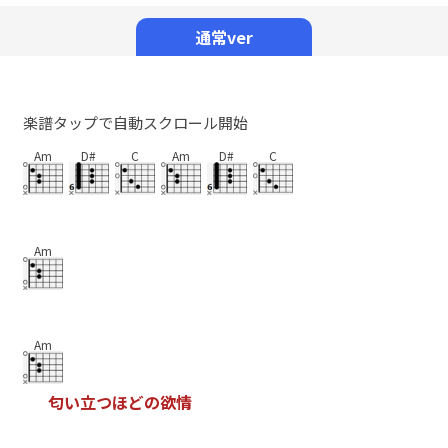
Mute
通常ver
楽譜タップで自動スクロール開始
Am
D#
C
Am
D#
C
Am
Am
匂
い
立
つ
ほ
ど
の
欲
情