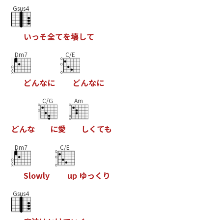
Gsus4
い
っ
そ
全
て
を
壊
し
て
Dm7
C/E
ど
ん
な
に
ど
ん
な
に
C/G
Am
ど
ん
な
に
愛
し
く
て
も
Dm7
C/E
S
l
o
w
l
y
u
p
ゆ
っ
く
り
Gsus4