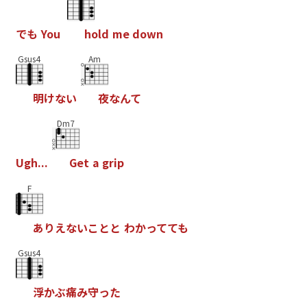
で
も
Y
o
u
h
o
l
d
m
e
d
o
w
n
Gsus4
Am
明
け
な
い
夜
な
ん
て
Dm7
U
g
h
.
.
.
G
e
t
a
g
r
i
p
F
あ
り
え
な
い
こ
と
と
わ
か
っ
て
て
も
Gsus4
浮
か
ぶ
痛
み
守
っ
た