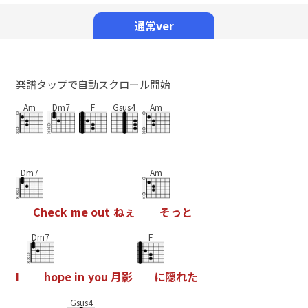
Mute
通常ver
楽譜タップで自動スクロール開始
Am
Dm7
F
Gsus4
Am
Dm7
Am
C
h
e
c
k
m
e
o
u
t
ね
ぇ
そ
っ
と
Dm7
F
I
h
o
p
e
i
n
y
o
u
月
影
に
隠
れ
た
Gsus4