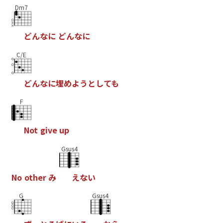
Dm7
ど
ん
な
に
ど
ん
な
に
C/E
ど
ん
な
に
埋
め
よ
う
と
し
て
も
F
N
o
t
g
i
v
e
u
p
Gsus4
N
o
o
t
h
e
r
み
え
な
い
G
Gsus4