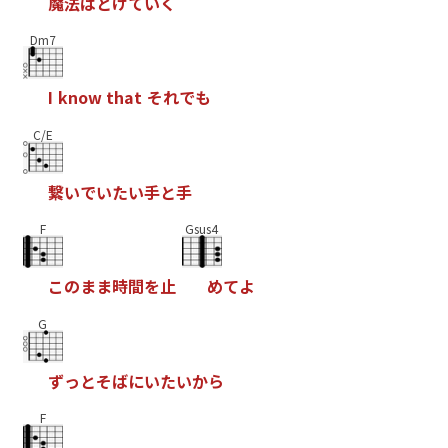
魔
法
は
と
け
て
い
く
Dm7
I
k
n
o
w
t
h
a
t
そ
れ
で
も
C/E
繋
い
で
い
た
い
手
と
手
F
Gsus4
こ
の
ま
ま
時
間
を
止
め
て
よ
G
ず
っ
と
そ
ば
に
い
た
い
か
ら
F