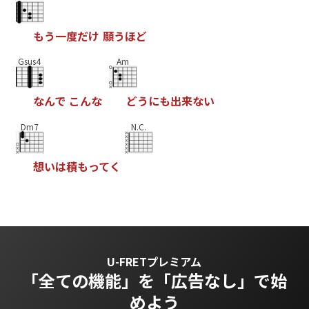
も
う
一
度
だ
け
願
う
ほ
ど
Gsus4
Am
な
ん
で
こ
ん
な
ど
う
に
も
出
来
な
い
Dm7
N.C.
想
い
は
積
も
っ
て
く
U-FRETプレミアム
「全ての機能」を
「広告なし」で始
めよう