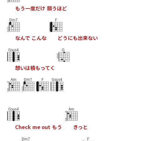
も
う
一
度
だ
け
願
う
ほ
ど
Dm7
F
な
ん
で
こ
ん
な
ど
う
に
も
出
来
な
い
Gsus4
G
想
い
は
積
も
っ
て
く
Am
Dm7
F
Gsus4
Gsus4
Am
C
h
e
c
k
m
e
o
u
t
も
う
き
っ
と
Dm7
F