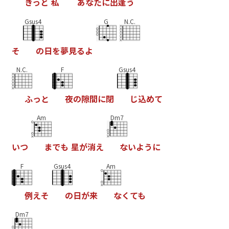
き
っ
と
私
あ
な
た
に
出
逢
う
Gsus4
G
N.C.
そ
の
日
を
夢
見
る
よ
N.C.
F
Gsus4
ふ
っ
と
夜
の
隙
間
に
閉
じ
込
め
て
Am
Dm7
い
つ
ま
で
も
星
が
消
え
な
い
よ
う
に
F
Gsus4
Am
例
え
そ
の
日
が
来
な
く
て
も
Dm7