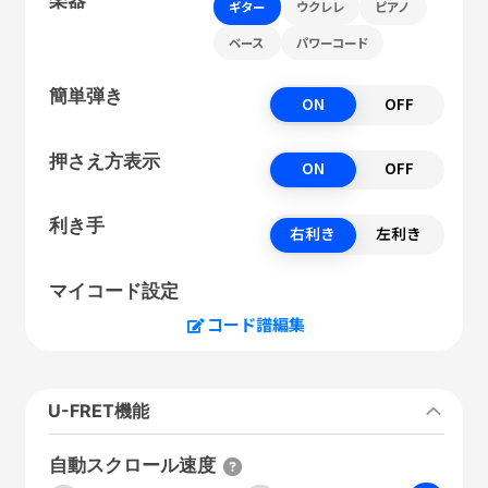
ギター
ウクレレ
ピアノ
ベース
パワーコード
簡単弾き
ON
OFF
押さえ方表示
ON
OFF
利き手
右利き
左利き
マイコード設定
コード譜編集
U-FRET機能
自動スクロール速度