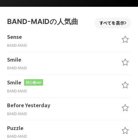
BAND-MAIDの人気曲
すべてを表示
Sense
BAND-MAID
Smile
BAND-MAID
Smile
初心者ver
BAND-MAID
Before Yesterday
BAND-MAID
Puzzle
BAND-MAID