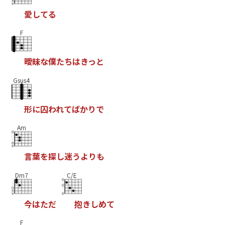
愛
し
て
る
F
曖
昧
な
僕
た
ち
は
き
っ
と
Gsus4
形
に
囚
わ
れ
て
ば
か
り
で
Am
言
葉
を
探
し
迷
う
よ
り
も
Dm7
C/E
今
は
た
だ
抱
き
し
め
て
F