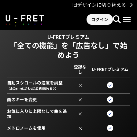
旧デザインに切り替える
ログイン
U-FRETプレミアム
「全ての機能」を
「広告なし」で始
めよう
登録な
U-FRETプレミアム
し
自動スクロールの速度を調整
×
（曲のBPMに合わせた自動調整もあり）
曲のキーを変更
×
お気に入りに上限なしで曲を追
×
加
メトロノームを使用
×