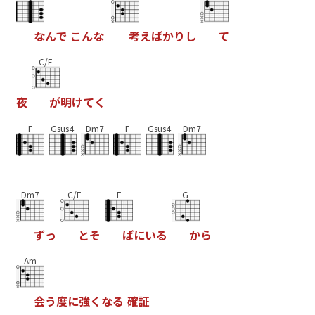
な
ん
で
こ
ん
な
考
え
ば
か
り
し
て
C/E
夜
が
明
け
て
く
F
Gsus4
Dm7
F
Gsus4
Dm7
Dm7
C/E
F
G
ず
っ
と
そ
ば
に
い
る
か
ら
Am
会
う
度
に
強
く
な
る
確
証