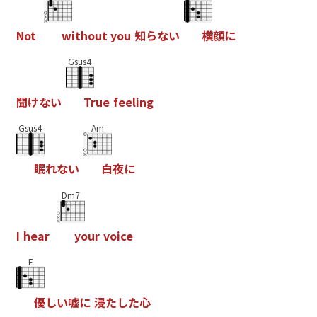
N
o
t
w
i
t
h
o
u
t
y
o
u
知
ら
な
い
横
顔
に
Gsus4
聞
け
な
い
T
r
u
e
f
e
e
l
i
n
g
Gsus4
Am
眠
れ
な
い
白
夜
に
Dm7
I
h
e
a
r
y
o
u
r
v
o
i
c
e
F
優
し
い
嘘
に
浸
た
し
た
心