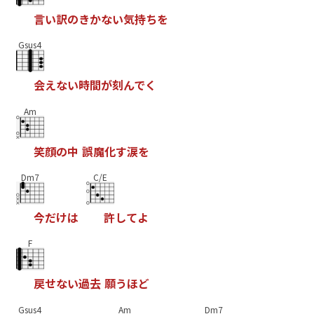
言
い
訳
の
き
か
な
い
気
持
ち
を
Gsus4
会
え
な
い
時
間
が
刻
ん
で
く
Am
笑
顔
の
中
誤
魔
化
す
涙
を
Dm7
C/E
今
だ
け
は
許
し
て
よ
F
戻
せ
な
い
過
去
願
う
ほ
ど
Gsus4
Am
Dm7