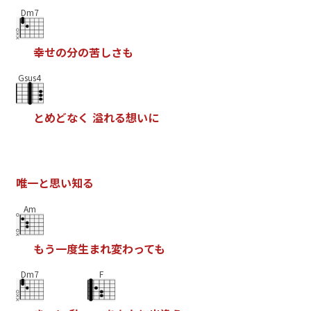
Dm7
幸
せ
の
分
の
苦
し
さ
も
Gsus4
と
め
ど
な
く
溢
れ
る
想
い
に
唯
一
と
思
い
知
る
Am
も
う
一
度
生
ま
れ
変
わ
っ
て
も
Dm7
F