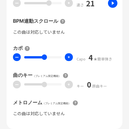
21
ー
+
速さ
BPM連動スクロール
この曲は対応していません
カポ
4
ー
+
Capo
★簡単弾き
曲のキー
（プレミアム限定機能）
0
ー
+
キー
原曲キー
メトロノーム
（プレミアム限定機能）
この曲は対応していません