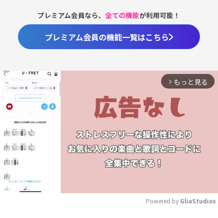
プレミアム会員なら、
全ての機能
が利用可能！
プレミアム会員の機能一覧はこちら
もっと見る
arrow_forward_ios
Powered by 
GliaStudios