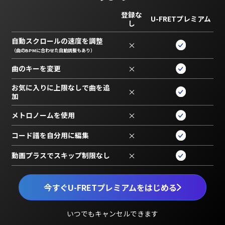
登録な
U-FRETプレミアム
し
自動スクロールの速度を調整
×
（曲のBPMに合わせた自動調整もあり）
曲のキーを変更
×
お気に入りに上限なしで曲を追
×
加
メトロノームを使用
×
コード譜を自分用に編集
×
動画プラスでスキップ制限なし
×
今すぐU-FRETプレミアムをはじめる
いつでもキャンセルできます