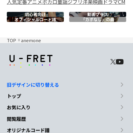
人気
定番
アニメ
ボカロ
童謡
ジブリ
洋楽
映画
ドラマ
CM
初心者向け
動画プラス
オフィシャル
コード譜
「カポなし」の曲
TOP
anemone
旧デザインに切り替える
トップ
お気に入り
閲覧履歴
オリジナルコード譜