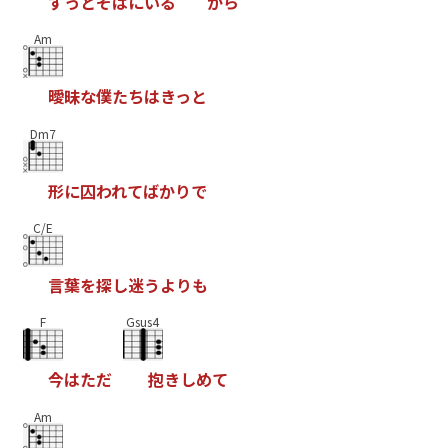
ず
っ
と
そ
ば
に
い
る
か
ら
Am
曖
昧
な
僕
た
ち
は
き
っ
と
Dm7
形
に
囚
わ
れ
て
ば
か
り
で
C/E
言
葉
を
探
し
迷
う
よ
り
も
F
Gsus4
今
は
た
だ
抱
き
し
め
て
Am