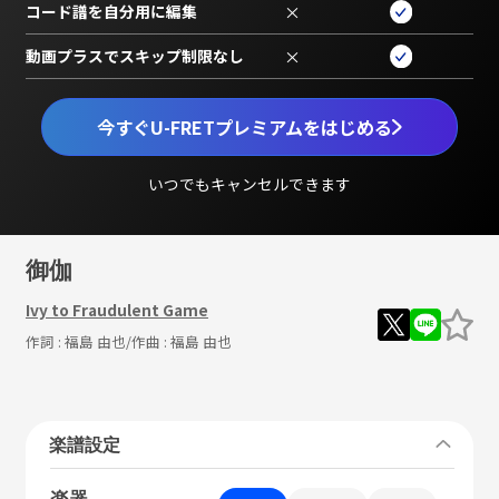
コード譜を自分用に編集
×
動画プラスでスキップ制限なし
×
今すぐU-FRETプレミアムをはじめる
いつでもキャンセルできます
御伽
Ivy to Fraudulent Game
作詞 :
福島 由也
/作曲 :
福島 由也
楽譜設定
楽器