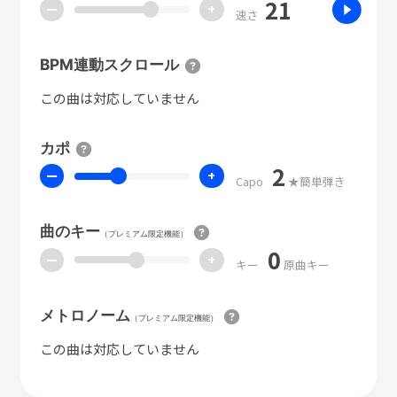
21
ー
+
速さ
BPM連動スクロール
この曲は対応していません
カポ
2
ー
+
Capo
★簡単弾き
曲のキー
（プレミアム限定機能）
0
ー
+
キー
原曲キー
メトロノーム
（プレミアム限定機能）
この曲は対応していません