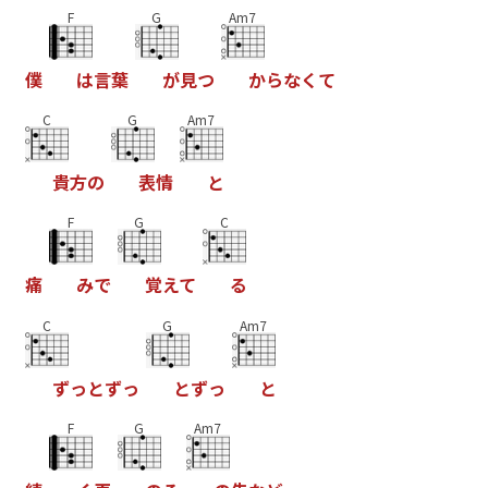
F
G
Am7
僕
は
言
葉
が
見
つ
か
ら
な
く
て
C
G
Am7
貴
方
の
表
情
と
F
G
C
痛
み
で
覚
え
て
る
C
G
Am7
ず
っ
と
ず
っ
と
ず
っ
と
F
G
Am7