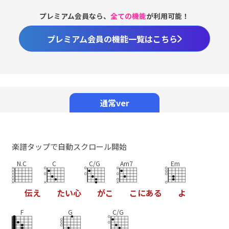
プレミアム会員なら、
全ての機能
が利用可能！
プレミアム会員の機能一覧はこちら
Loaded
:
100.00%
/
Unmute
通常ver
楽譜タップで自動スクロール開始
N.C
C
C/G
Am7
Em
伝
え
た
い
心
が
こ
こ
に
あ
る
よ
F
G
C/G