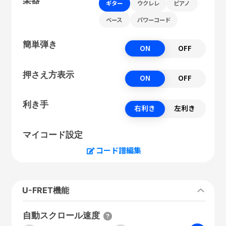
ギター
ウクレレ
ピアノ
ベース
パワーコード
簡単弾き
ON
OFF
押さえ方表示
ON
OFF
利き手
右利き
左利き
マイコード設定
コード譜編集
U-FRET機能
自動スクロール速度