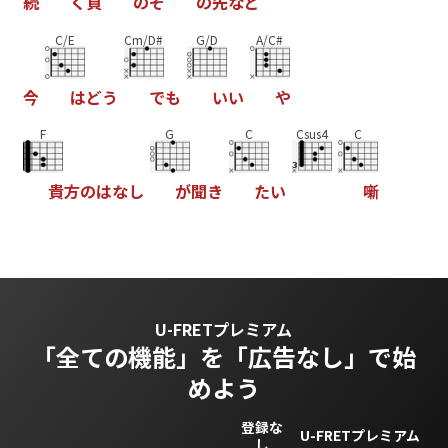
続
く
頁
の
そ
の
先
な
ど
C/E
Cm/D#
G/D
A/C#
今
は
ど
う
で
も
い
い
や
F
G
C
Csus4
C
貴
方
の
は
な
し
が
聞
き
た
い
噺
U-FRETプレミアム
「全ての機能」を
「広告なし」で始
めよう
登録な
U-FRETプレミアム
し