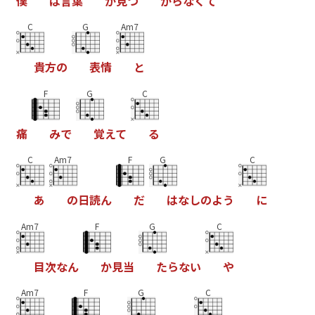
僕
は
言
葉
が
見
つ
か
ら
な
く
て
C
G
Am7
貴
方
の
表
情
と
F
G
C
痛
み
で
覚
え
て
る
C
Am7
F
G
C
あ
の
日
読
ん
だ
は
な
し
の
よ
う
に
Am7
F
G
C
目
次
な
ん
か
見
当
た
ら
な
い
や
Am7
F
G
C