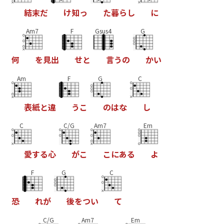
結
末
だ
け
知
っ
た
暮
ら
し
に
Am7
F
Gsus4
G
何
を
見
出
せ
と
言
う
の
か
い
Am
F
G
C
表
紙
と
違
う
こ
の
は
な
し
C
C/G
Am7
Em
愛
す
る
心
が
こ
こ
に
あ
る
よ
F
G
C
恐
れ
が
後
を
つ
い
て
C/G
Am7
Em