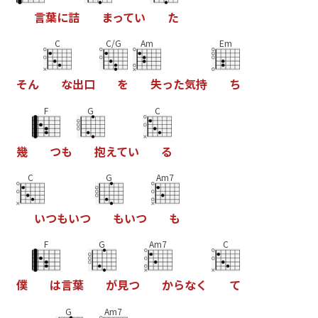
言
葉
に
詰
ま
っ
て
い
た
C
C/G
Am
Em
そ
ん
な
出
口
を
失
っ
た
気
持
ち
F
G
C
幾
つ
も
抱
え
て
い
る
C
G
Am7
い
つ
も
い
つ
も
い
つ
も
F
G
Am7
C
僕
は
言
葉
が
見
つ
か
ら
な
く
て
G
Am7