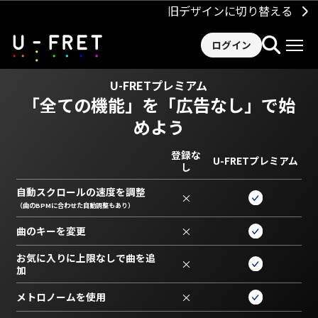
旧デザインに切り替える
ログイン
U-FRETプレミアム
「全ての機能」を
「広告なし」で始
めよう
登録な
U-FRETプレミアム
し
自動スクロールの速度を調整
×
（曲のBPMに合わせた自動調整もあり）
曲のキーを変更
×
お気に入りに上限なしで曲を追
×
加
メトロノームを使用
×