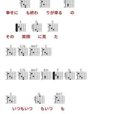
幸
せ
に
も
終
わ
り
が
来
る
の
F
G
C
そ
の
笑
顔
に
見
た
C
C/G
Am7
C
C
C/G
Am7
Em
F
G
C
C
G
Am7
い
つ
も
い
つ
も
い
つ
も