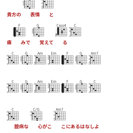
貴
方
の
表
情
と
F
G
Csus4
C
痛
み
で
覚
え
て
る
C
G
Am
Em
F
G
Am7
C
G
Am
Em
F
G
C
C
C/G
Am7
臆
病
な
心
が
こ
こ
に
あ
る
は
な
し
よ