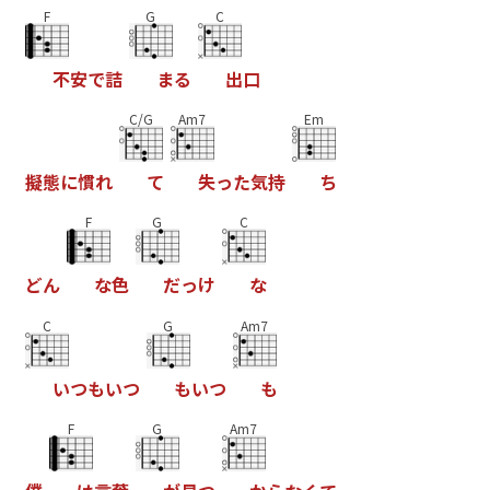
F
G
C
不
安
で
詰
ま
る
出
口
C/G
Am7
Em
擬
態
に
慣
れ
て
失
っ
た
気
持
ち
F
G
C
ど
ん
な
色
だ
っ
け
な
C
G
Am7
い
つ
も
い
つ
も
い
つ
も
F
G
Am7