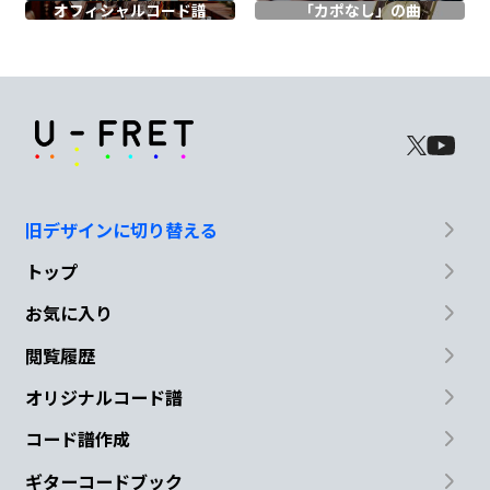
オフィシャル
コード譜
「カポなし」の曲
Fmaj7
からかいようのない 回想
G
旧デザインに切り替える
あれも
これもと 思い出して
トップ
Am
お気に入り
閲覧履歴
しのごの 言ってる間に
オリジナルコード譜
Em
コード譜作成
また
後退を早める
ギターコードブック