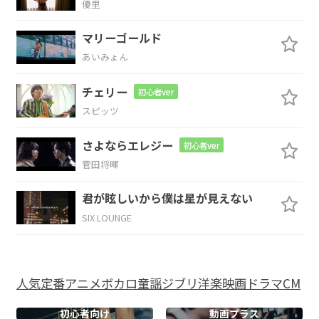
優里
G
マリーゴールド
あいみょん
早く
ここから連れ出して
チェリー
初心者ver
Am
スピッツ
焦って 飾った 理想像なんかじゃ
さよならエレジー
初心者ver
菅田将暉
Em
Fmaj7
君が眩しいから僕は星が見えない
代わり映えはない
の
SIX LOUNGE
G
Am
Em
人気
定番
アニメ
ボカロ
童謡
ジブリ
洋楽
映画
ドラマ
CM
Fmaj7
G
Am
Em
初心者向け
動画プラス