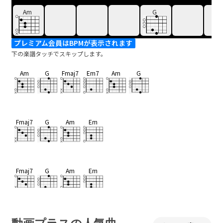
Am
G
プレミアム会員はBPMが表示されます
下の楽譜タッチでスキップします。
Am
G
Fmaj7
Em7
Am
G
Fmaj7
G
Am
Em
Fmaj7
G
Am
Em
Fmaj7