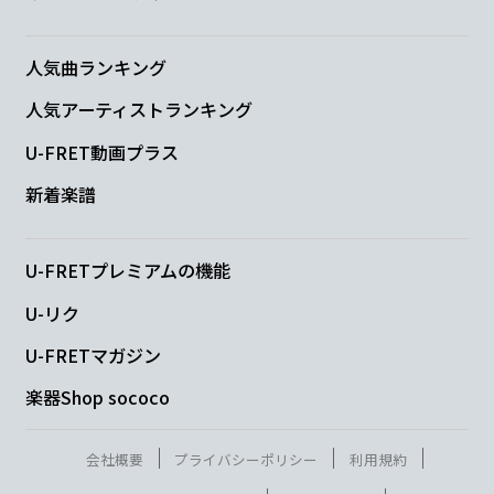
Fmaj7
人気曲ランキング
反面教師 演じてる今日も
人気アーティストランキング
G
U-FRET動画プラス
取り繕って 担うの全部
新着楽譜
Am
U-FRETプレミアムの機能
まだ まだ まだ まだ
U-リク
Em
U-FRETマガジン
楽器Shop sococo
終わらせないよ
F
G
会社概要
プライバシーポリシー
利用規約