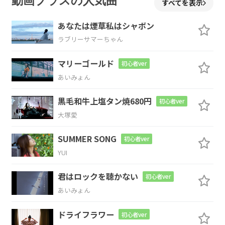
動画プラスの人気曲
すべてを表示
いつからだっけ こうやって
あなたは煙草私はシャボン
ラブリーサマーちゃん
G
マリーゴールド
初心者ver
あれや
これやと 憶いだすのは
あいみょん
Am
黒毛和牛上塩タン焼680円
初心者ver
大塚愛
あーだこーだ 言ってる間に
SUMMER SONG
初心者ver
Em
YUI
また
後悔を重ねる
君はロックを聴かない
初心者ver
あいみょん
Fmaj7
ドライフラワー
初心者ver
完全包囲 白旗よ