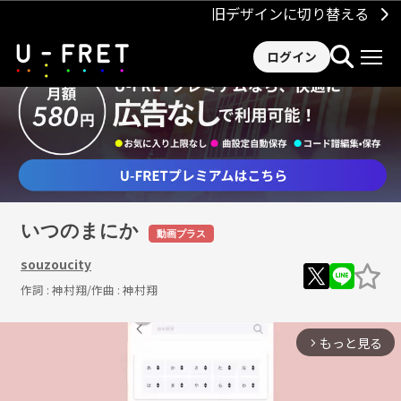
旧デザインに切り替える
ログイン
いつのまにか
動画プラス
souzoucity
作詞 :
神村翔
/作曲 :
神村翔
もっと見る
arrow_forward_ios