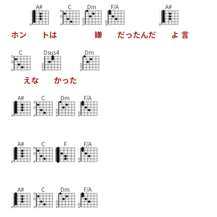
A#
C
Dm
F/A
A#
ホ
ン
ト
は
嫌
だ
っ
た
ん
だ
よ
言
C
Dsus4
Dm
え
な
か
っ
た
A#
C
Dm
F/A
A#
C
F
F/A
A#
C
Dm
F/A