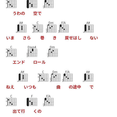
う
わ
の
空
で
A#
C
Dm
F/A
A#
い
ま
さ
ら
巻
き
戻
せ
は
し
な
い
C
Dsus4
Dm
エ
ン
ド
ロ
ー
ル
A#
C
Dm
F/A
A#
ね
え
い
つ
も
曲
の
途
中
で
C
F
F/A
出
て
行
く
の