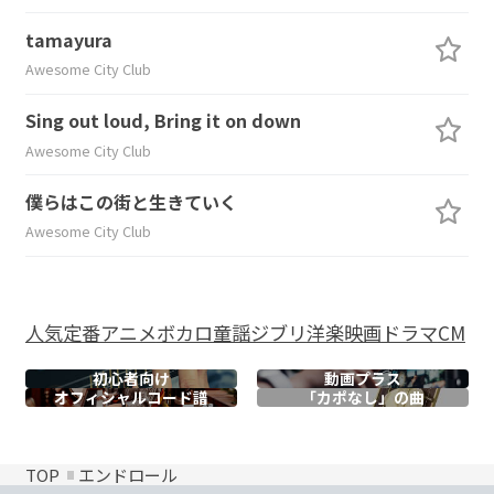
tamayura
Awesome City Club
Sing out loud, Bring it on down
Awesome City Club
僕らはこの街と生きていく
Awesome City Club
人気
定番
アニメ
ボカロ
童謡
ジブリ
洋楽
映画
ドラマ
CM
初心者向け
動画プラス
オフィシャル
コード譜
「カポなし」の曲
TOP
エンドロール