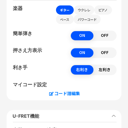
楽器
ギター
ウクレレ
ピアノ
ベース
パワーコード
簡単弾き
ON
OFF
押さえ方表示
ON
OFF
利き手
右利き
左利き
マイコード設定
コード譜編集
U-FRET機能