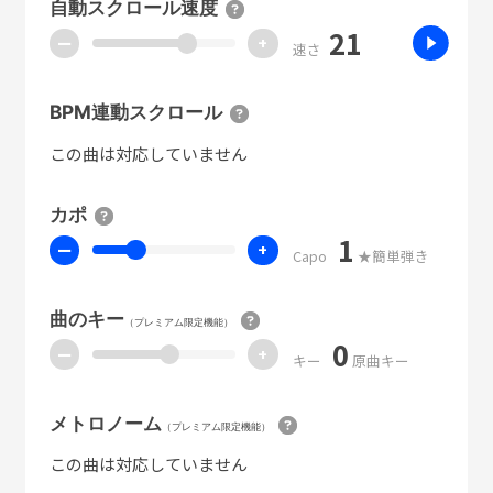
自動スクロール速度
21
ー
+
速さ
BPM連動スクロール
この曲は対応していません
カポ
1
ー
+
Capo
★簡単弾き
曲のキー
（プレミアム限定機能）
0
ー
+
キー
原曲キー
メトロノーム
（プレミアム限定機能）
この曲は対応していません