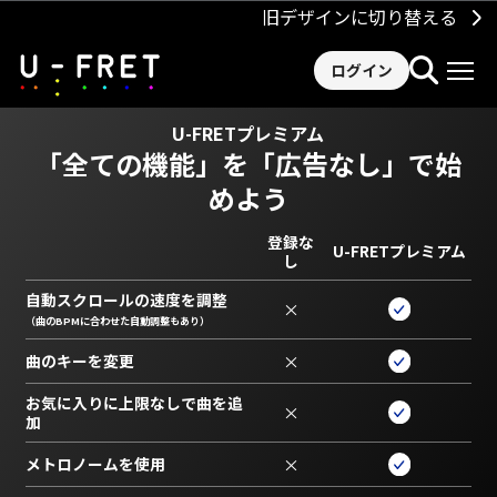
旧デザインに切り替える
ログイン
U-FRETプレミアム
「全ての機能」を
「広告なし」で始
めよう
登録な
U-FRETプレミアム
し
自動スクロールの速度を調整
×
（曲のBPMに合わせた自動調整もあり）
曲のキーを変更
×
お気に入りに上限なしで曲を追
×
加
メトロノームを使用
×