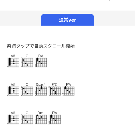
Mute
通常ver
楽譜タップで自動スクロール開始
A#
C
F/A
A#
C
Dsus4
F/C
F/A
A#
C
Dm
F/A