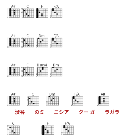
A#
C
F
F/A
A#
C
Dm
F/A
A#
C
Dsus4
Dm
A#
C
Dm
F/A
A#
渋
谷
の
ミ
ニ
シ
ア
タ
ー
ガ
ラ
ガ
ラ
C
F
F/A