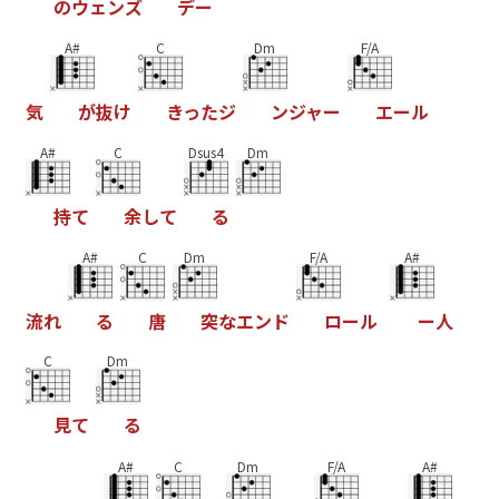
の
ウ
ェ
ン
ズ
デ
ー
A#
C
Dm
F/A
気
が
抜
け
き
っ
た
ジ
ン
ジ
ャ
ー
エ
ー
ル
A#
C
Dsus4
Dm
持
て
余
し
て
る
A#
C
Dm
F/A
A#
流
れ
る
唐
突
な
エ
ン
ド
ロ
ー
ル
ー
人
C
Dm
見
て
る
A#
C
Dm
F/A
A#