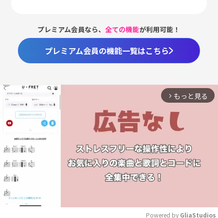
プレミアム会員なら、
全ての機能
が利用可能！
プレミアム会員の機能一覧はこちら
もっと見る
arrow_forward_ios
Powered by 
GliaStudios