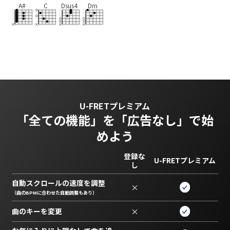
A#
C
Dsus4
Dm
U-FRETプレミアム
「全ての機能」を
「広告なし」で始
めよう
登録な
U-FRETプレミアム
し
自動スクロールの速度を調整
×
（曲のBPMに合わせた自動調整もあり）
曲のキーを変更
×