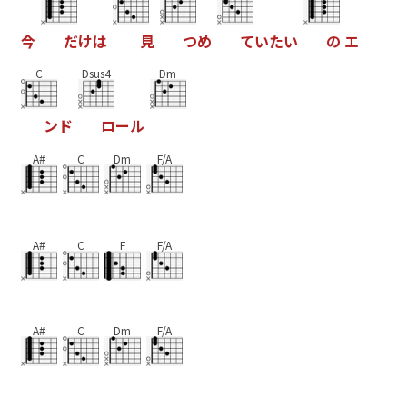
今
だ
け
は
見
つ
め
て
い
た
い
の
エ
C
Dsus4
Dm
ン
ド
ロ
ー
ル
A#
C
Dm
F/A
A#
C
F
F/A
A#
C
Dm
F/A