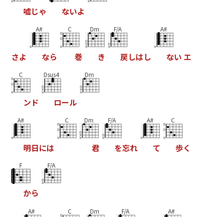
嘘
じ
ゃ
な
い
よ
A#
C
Dm
F/A
A#
さ
よ
な
ら
巻
き
戻
し
は
し
な
い
エ
C
Dsus4
Dm
ン
ド
ロ
ー
ル
A#
C
Dm
F/A
A#
C
明
日
に
は
君
を
忘
れ
て
歩
く
F
F/A
か
ら
A#
C
Dm
F/A
A#