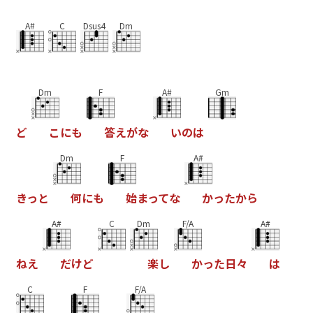
A#
C
Dsus4
Dm
Dm
F
A#
Gm
ど
こ
に
も
答
え
が
な
い
の
は
Dm
F
A#
き
っ
と
何
に
も
始
ま
っ
て
な
か
っ
た
か
ら
A#
C
Dm
F/A
A#
ね
え
だ
け
ど
楽
し
か
っ
た
日
々
は
C
F
F/A