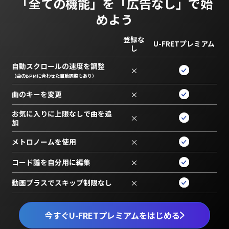
「全ての機能」を
「広告なし」で始
めよう
登録な
U-FRETプレミアム
し
自動スクロールの速度を調整
×
（曲のBPMに合わせた自動調整もあり）
曲のキーを変更
×
お気に入りに上限なしで曲を追
×
加
メトロノームを使用
×
コード譜を自分用に編集
×
動画プラスでスキップ制限なし
×
今すぐU-FRETプレミアムをはじめる