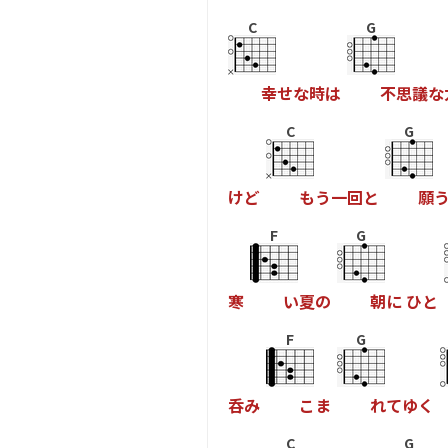
C
G
幸
せ
な
時
は
不
思
議
な
C
G
け
ど
も
う
一
回
と
願
F
G
寒
い
夏
の
朝
に
ひ
と
F
G
呑
み
こ
ま
れ
て
ゆ
く
C
G