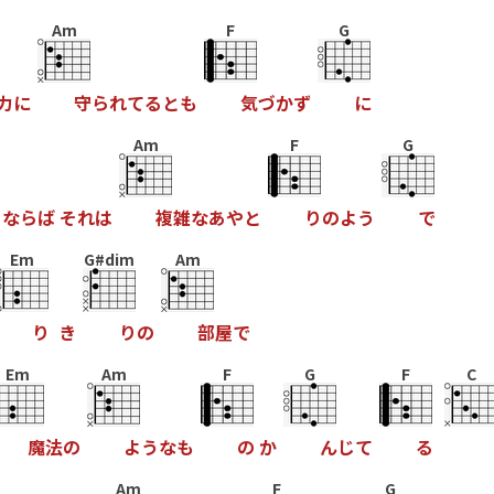
Am
F
G
力
に
守
ら
れ
て
る
と
も
気
づ
か
ず
に
Am
F
G
う
な
ら
ば
そ
れ
は
複
雑
な
あ
や
と
り
の
よ
う
で
Em
G#dim
Am
り
き
り
の
部
屋
で
Em
Am
F
G
F
C
魔
法
の
よ
う
な
も
の
か
ん
じ
て
る
Am
F
G