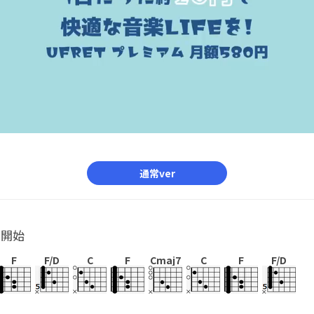
通常ver
ル開始
F
F/D
C
F
Cmaj7
C
F
F/D