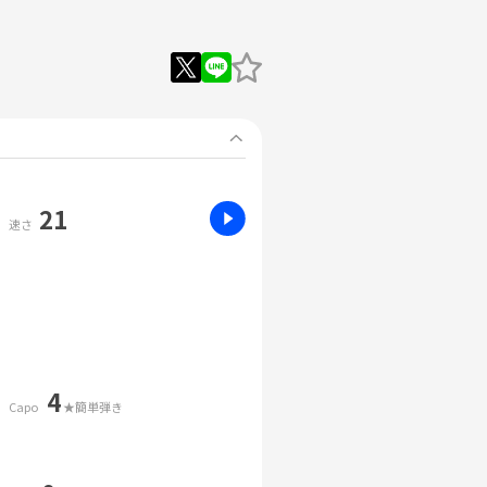
21
速さ
4
Capo
★簡単弾き