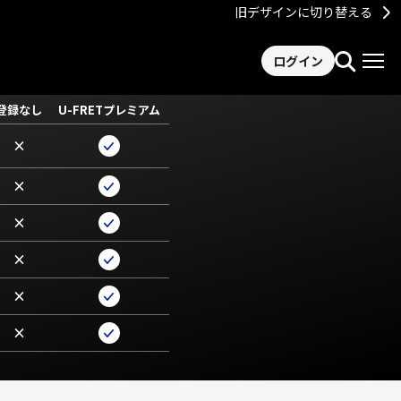
旧デザインに切り替える
ログイン
登録なし
U-FRETプレミアム
×
×
×
×
×
×