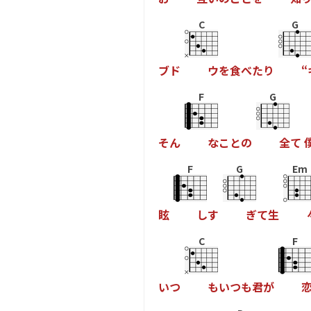
C
G
ブ
ド
ウ
を
食
べ
た
り
“
F
G
そ
ん
な
こ
と
の
全
て
F
G
Em
眩
し
す
ぎ
て
生
C
F
い
つ
も
い
つ
も
君
が