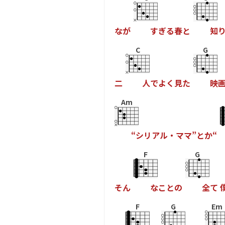
な
が
す
ぎ
る
春
と
知
C
G
二
人
で
よ
く
見
た
映
Am
“
シ
リ
ア
ル
・
マ
マ
”
と
か
“
F
G
そ
ん
な
こ
と
の
全
て
F
G
Em