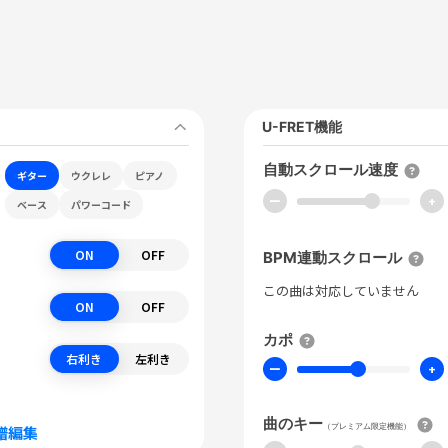
U-FRET機能
自動スクロール速度
ギター
ウクレレ
ピアノ
ー
+
ベース
パワーコード
ON
OFF
BPM連動スクロール
この曲は対応していません
ON
OFF
カポ
右利き
左利き
ー
+
曲のキー
（プレミアム限定機能）
譜編集