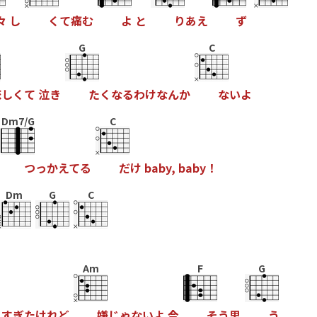
々
し
く
て
痛
む
よ
と
り
あ
え
ず
G
C
恋
し
く
て
泣
き
た
く
な
る
わ
け
な
ん
か
な
い
よ
Dm7/G
C
つ
っ
か
え
て
る
だ
け
b
a
b
y
,
b
a
b
y
！
Dm
G
C
Am
F
G
り
す
ぎ
た
け
れ
ど
嫌
じ
ゃ
な
い
よ
今
そ
う
思
う