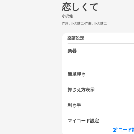
恋しくて
小沢健二
作詞 :
小沢健二
/作曲 :
小沢健二
楽譜設定
楽器
簡単弾き
押さえ方表示
利き手
マイコード設定
コード