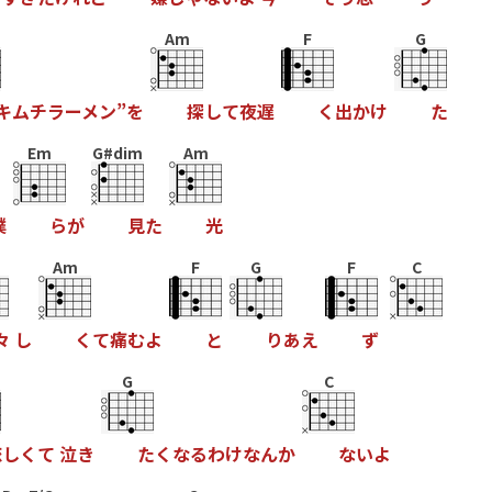
Am
F
G
キ
ム
チ
ラ
ー
メ
ン
”
を
探
し
て
夜
遅
く
出
か
け
た
Em
G#dim
Am
僕
ら
が
見
た
光
Am
F
G
F
C
々
し
く
て
痛
む
よ
と
り
あ
え
ず
G
C
恋
し
く
て
泣
き
た
く
な
る
わ
け
な
ん
か
な
い
よ