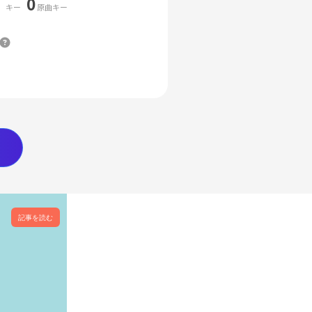
0
キー
原曲キー
記事を読む