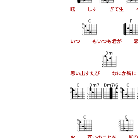
眩
し
す
ぎ
て
生
C
F
い
つ
も
い
つ
も
君
が
Dm
思
い
出
す
た
び
な
に
か
胸
に
C
Dm7
Dm7/G
C
C
G
お
互
い
の
こ
と
を
知