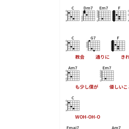
C
Dm7
Em7
F
C
G7
F
教
会
通
り
に
き
Am7
Em7
も
少
し
僕
が
優
し
い
こ
C
W
O
H
-
O
H
-
O
Fmaj7
Am7