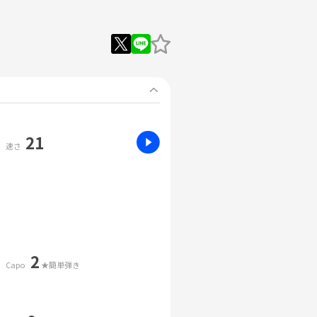
21
速さ
2
Capo
★簡単弾き