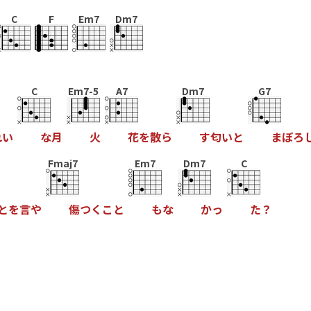
C
F
Em7
Dm7
C
Em7-5
A7
Dm7
G7
れ
い
な
月
火
花
を
散
ら
す
匂
い
と
ま
ぼ
ろ
Fmaj7
Em7
Dm7
C
と
を
言
や
傷
つ
く
こ
と
も
な
か
っ
た
？