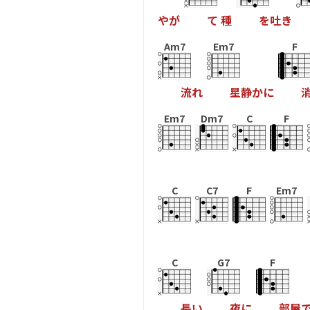
や
が
て
種
を
吐
き
Am7
Em7
F
流
れ
星
静
か
に
Em7
Dm7
C
F
C
C7
F
Em7
C
G7
F
長
い
夜
に
部
屋