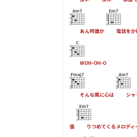
Am7
Em7
あ
ん
時
誰
か
電
話
を
か
C
W
O
H
-
O
H
-
O
Fmaj7
Am7
そ
ん
な
風
に
心
は
シ
ャ
Em7
張
り
つ
め
て
く
る
メ
ロ
デ
ィ