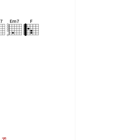
7
Em7
F
ん
で