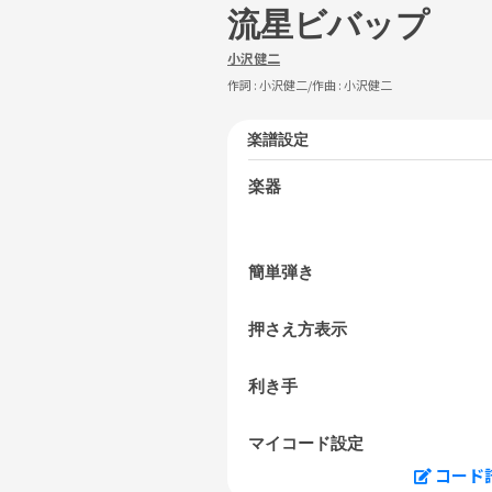
流星ビバップ
小沢健二
作詞 :
小沢健二
/作曲 :
小沢健二
楽譜設定
楽器
簡単弾き
押さえ方表示
利き手
マイコード設定
コード