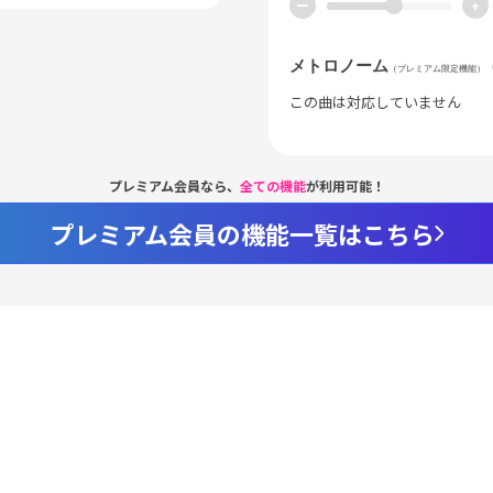
ー
+
メトロノーム
（プレミアム限定機能）
この曲は対応していません
プレミアム会員なら、
全ての機能
が利用可能！
プレミアム会員の機能一覧はこちら
Loaded
:
98.37%
/
nmute