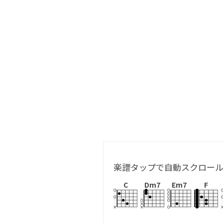
楽譜タップで自動スクロー
C
Dm7
Em7
F