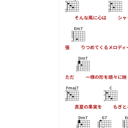
そ
ん
な
風
に
心
は
シ
ャ
Em7
張
り
つ
め
て
く
る
メ
ロ
デ
ィ
Dm7
た
だ
一
様
の
形
を
順
々
に
映
Fmaj7
C
真
夏
の
果
実
を
も
ぎ
と
Dm7
G7
E