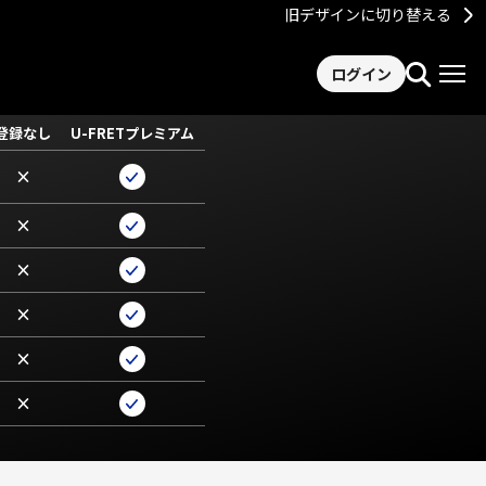
旧デザインに切り替える
ログイン
登録なし
U-FRETプレミアム
×
×
×
×
×
×