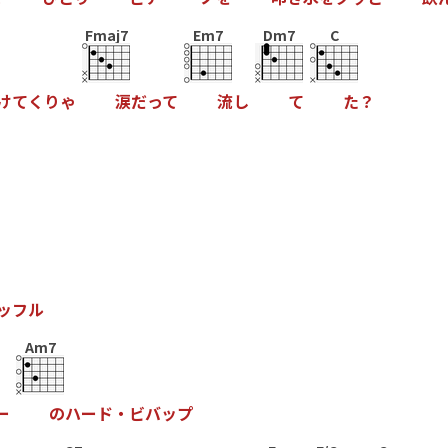
Fmaj7
Em7
Dm7
C
け
て
く
り
ゃ
涙
だ
っ
て
流
し
て
た
？
ッ
フ
ル
Am7
ー
の
ハ
ー
ド
・
ビ
バ
ッ
プ