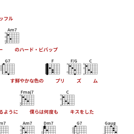
ッ
フ
ル
Am7
ー
の
ハ
ー
ド
・
ビ
バ
ッ
プ
G7
F
F/G
C
す
鮮
や
か
な
色
の
プ
リ
ズ
ム
Fmaj7
C
る
よ
う
に
僕
ら
は
何
度
も
キ
ス
を
し
た
m7
Am7
Dm7
G7
Gaug