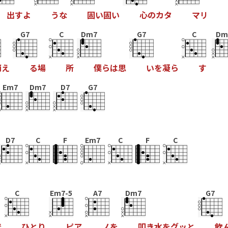
出
す
よ
う
な
固
い
固
い
心
の
カ
タ
マ
リ
G7
C
Dm7
G7
C
Dm
消
え
る
場
所
僕
ら
は
思
い
を
凝
ら
す
Em7
Dm7
D7
G7
D7
C
F
Em7
C
F
C
C
Em7-5
A7
Dm7
G7
で
ひ
と
り
ピ
ア
ノ
を
叩
き
水
を
グ
ッ
と
飲