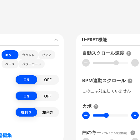
U-FRET機能
自動スクロール速度
ギター
ウクレレ
ピアノ
ー
+
ベース
パワーコード
ON
OFF
BPM連動スクロール
この曲は対応していません
ON
OFF
カポ
右利き
左利き
ー
+
曲のキー
（プレミアム限定機能）
譜編集