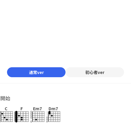
通常ver
初心者ver
ル開始
C
F
Em7
Dm7