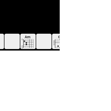
Am
G
Dm