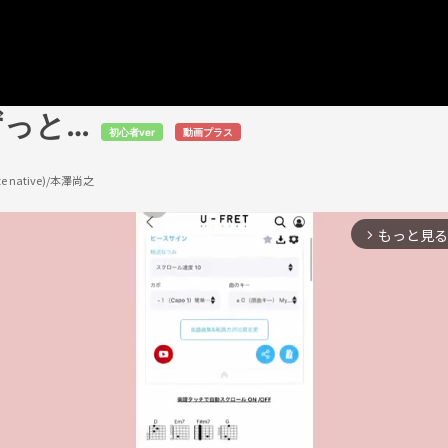
ずっと…
初心者ver
動画プラス
 native)/本澤尚之
もっと見る
arrow_forward_ios