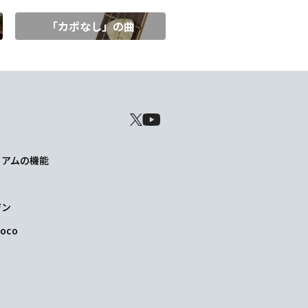
「カポなし」の曲
レミアムの機能
ジン
oco