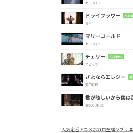
あいみょん
当
たり前 かわりば
え
ドライフラワー
初心者
優里
F
G
マリーゴールド
実は大事 かけが
えな
あいみょん
チェリー
C
Fm
初心者ver
スピッツ
君が明かした夢の
話が
さよならエレジー
初
菅田将暉
C
君が眩しいから僕は
いつの間にか 僕の目をさ
SIX LOUNGE
Am
D7
人気
定番
アニメ
ボカロ
童謡
ジブリ
洋
デ
カい世界へと
願い描