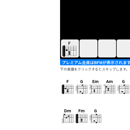
F
プレミアム会員はBPMが表示されま
下の楽譜をクリックするとスキップします。
F
G
Em
Am
G
Dm
Fm
G