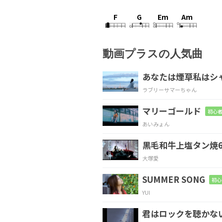
F
G
Em
Am
動画プラスの人気曲
F
E7
Am
Gm7
あなたは煙草私はシ
ラブリーサマーちゃん
マリーゴールド
初心者
C
Fm
あいみょん
あの場所めがけみなで
黒毛和牛上塩タン焼6
大塚愛
C
G
SUMMER SONG
初心
見てる前だけ 顔は晴
YUI
君はロックを聴かな
Am
D7