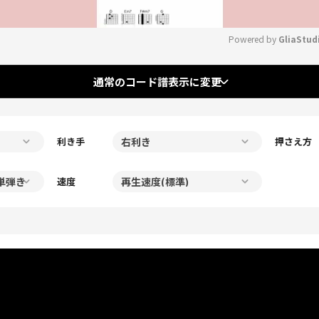
Powered by 
GliaStud
Mute
通常のコード譜表示に変更
利き手
押さえ方
速度