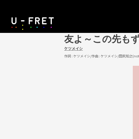
友よ～この先も
ケツメイシ
作詞 :
ケツメイシ
/作曲 :
ケツメイシ/田尻知之(note