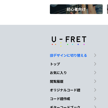
初心者向け
F
G
C
この
冒険
を共に
続
F
G7
もし君があて
も無く
旧デザインに切り替える
Em
Am
トップ
遠ざか
る 星空を
眺め
お気に入り
閲覧履歴
F
G7
オリジナルコード譜
言
葉なく君の
側にいる
コード譜作成
ギターコードブック