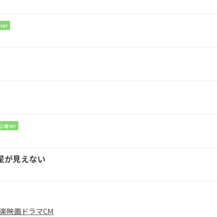
ない日々が
ver
い意味が
心者ver
G
星が見えない
ました
楽
映画
ドラマ
CM
いて