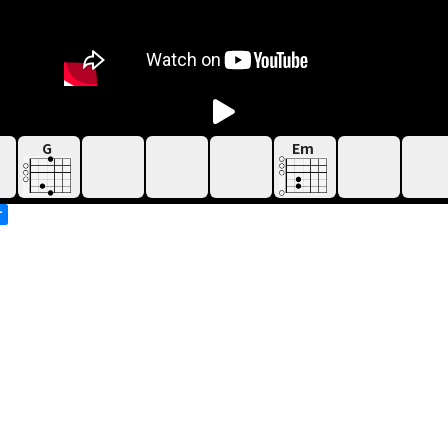
G
Em
す