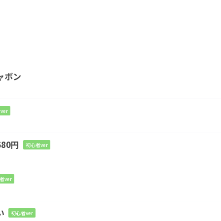
ャボン
ver
駆け出せ
80円
初心者ver
者ver
ればれ
い
初心者ver