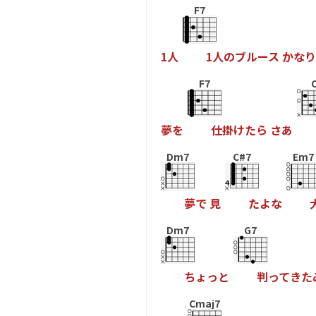
F7
1
人
1
人
の
ブ
ル
ー
ス
か
な
り
F7
夢
を
仕
掛
け
た
ら
さ
あ
Dm7
C#7
Em7
夢
で
見
た
よ
な
Dm7
G7
ち
ょ
っ
と
判
っ
て
き
た
Cmaj7