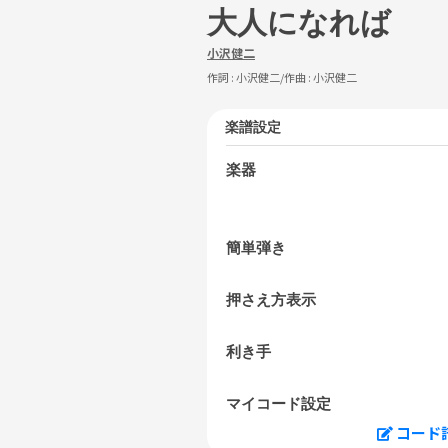
大人になれば
小沢健二
作詞 :
小沢健二
/作曲 :
小沢健二
楽譜設定
楽器
簡単弾き
押さえ方表示
利き手
マイコード設定
コード