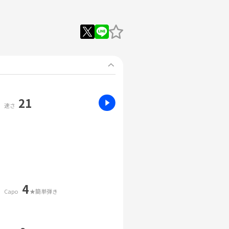
21
速さ
4
Capo
★簡単弾き