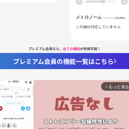
ー
+
メトロノーム
（プレミアム限定機能）
この曲は対応していません
プレミアム会員なら、
全ての機能
が利用可能！
プレミアム会員の機能一覧はこちら
もっと見る
arrow_forward_ios