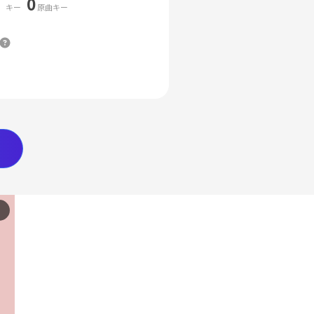
0
キー
原曲キー