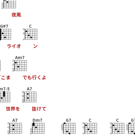
夜
風
G#7
C
ラ
イ
オ
ン
Am7
ど
こ
ま
で
も
行
く
よ
m7-5
A7
世
界
を
抜
け
て
A7
Dm7
G7
C
C
G