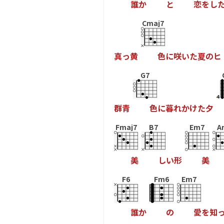
誰
か
と
恋
を
し
Cmaj7
真
っ
黄
色
に
咲
い
た
夏
の
ヒ
G7
群
青
色
に
暮
れ
か
け
た
夕
Fmaj7
B7
Em7
A
美
し
い
形
美
F6
Fm6
Em7
誰
か
の
愛
を
知