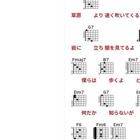
草
原
よ
り
速
く
吹
い
て
く
る
G7
岩
に
立
ち
闇
を
見
て
る
よ
Fmaj7
B7
Em7
僕
ら
は
歩
く
よ
Dm7
G7
E
何
だ
か
知
ら
な
い
が
F6
Fm6
Em7