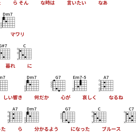
た
ら
そ
ん
な
時
は
言
い
た
い
な
あ
Dm7
マ
ワ
リ
G#7
C
暮
れ
に
m7
Dm7
G7
Em7-5
A7
し
い
響
き
何
だ
か
心
が
哀
し
く
な
る
ね
A7
Dm7
G7
C
C7
っ
た
ら
分
か
る
よ
う
に
な
っ
た
ブ
ル
ー
ス