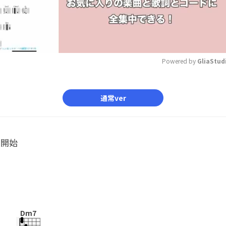
Powered by 
GliaStud
Mute
通常ver
ル開始
Dm7