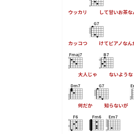
ウ
ッ
カ
リ
し
て
甘
い
お
茶
な
G7
カ
ッ
コ
つ
け
て
ピ
ア
ノ
な
ん
Fmaj7
B7
大
人
じ
ゃ
な
い
よ
う
な
Dm7
G7
E
何
だ
か
知
ら
な
い
が
F6
Fm6
Em7