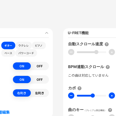
U-FRET機能
自動スクロール速度
ギター
ウクレレ
ピアノ
ー
+
ベース
パワーコード
ON
OFF
BPM連動スクロール
この曲は対応していません
ON
OFF
カポ
右利き
左利き
ー
+
曲のキー
（プレミアム限定機能）
譜編集