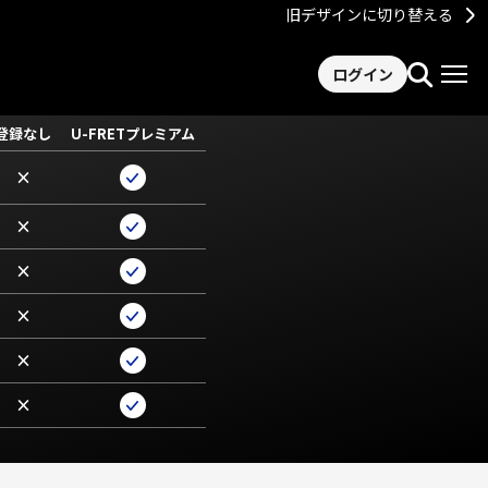
旧デザインに切り替える
ログイン
登録なし
U-FRETプレミアム
×
×
×
×
×
×