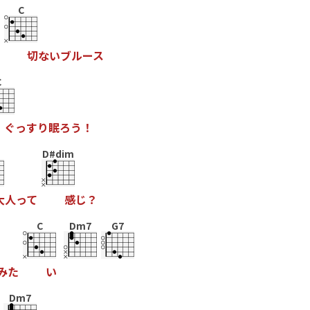
C
切
な
い
ブ
ル
ー
ス
C
ぐ
っ
す
り
眠
ろ
う
！
D#dim
大
人
っ
て
感
じ
？
C
Dm7
G7
み
た
い
Dm7