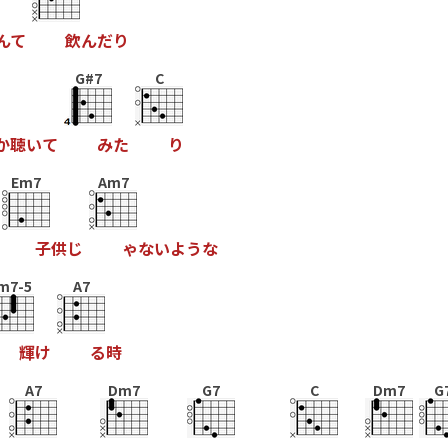
ん
て
飲
ん
だ
り
G#7
C
か
聴
い
て
み
た
り
Em7
Am7
子
供
じ
ゃ
な
い
よ
う
な
m7-5
A7
輝
け
る
時
A7
Dm7
G7
C
Dm7
G