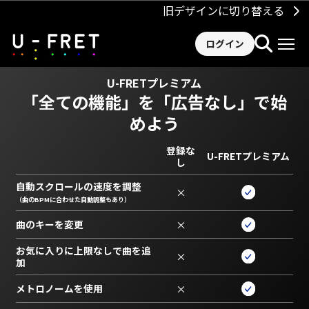
旧デザインに切り替える
ログイン
U-FRETプレミアム
「全ての機能」を
「広告なし」で始
めよう
登録な
U-FRETプレミアム
し
自動スクロールの速度を調整
×
（曲のBPMに合わせた自動調整もあり）
曲のキーを変更
×
お気に入りに上限なしで曲を追
×
加
メトロノームを使用
×