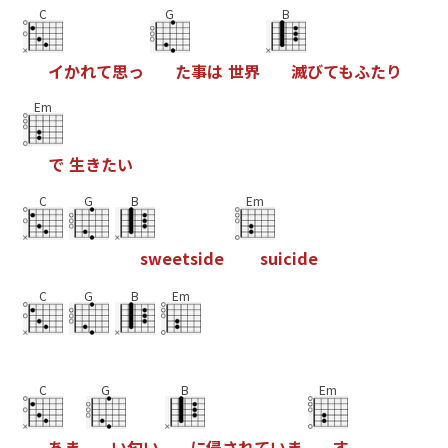
C
G
B
イ
か
れ
て
思
っ
た
事
は
世
界
滅
び
て
も
ふ
た
り
Em
で
生
き
た
い
C
G
B
Em
s
w
e
e
t
s
i
d
e
s
u
i
c
i
d
e
C
G
B
Em
C
G
B
Em
あ
ま
い
匂
い
に
侵
さ
れ
て
い
ま
す