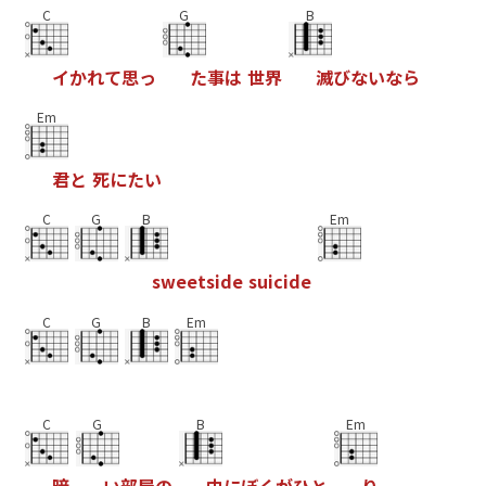
C
G
B
イ
か
れ
て
思
っ
た
事
は
世
界
滅
び
な
い
な
ら
Em
君
と
死
に
た
い
C
G
B
Em
s
w
e
e
t
s
i
d
e
s
u
i
c
i
d
e
C
G
B
Em
C
G
B
Em
暗
い
部
屋
の
中
に
ぼ
く
が
ひ
と
り