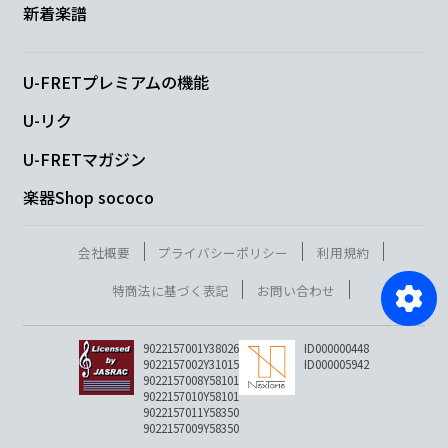
新着楽譜
U-FRETプレミアムの機能
U-リク
U-FRETマガジン
楽器Shop sococo
会社概要
プライバシーポリシー
利用規約
特商法に基づく表記
お問い合わせ
9022157001Y38026
ID000000448
9022157002Y31015
ID000005942
9022157008Y58101
9022157010Y58101
9022157011Y58350
9022157009Y58350