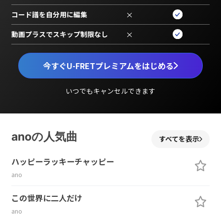
コード譜を自分用に編集
×
動画プラスでスキップ制限なし
×
今すぐU-FRETプレミアムをはじめる
いつでもキャンセルできます
anoの人気曲
すべてを表示
ハッピーラッキーチャッピー
ano
この世界に二人だけ
ano