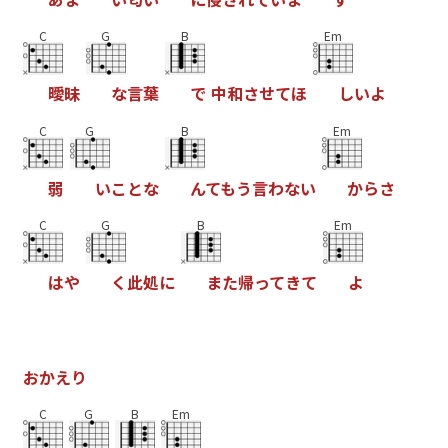
C
G
B
Em
曖
昧
な
言
葉
で
中
和
さ
せ
て
ほ
し
い
よ
C
G
B
Em
弱
い
こ
と
な
ん
て
も
う
言
わ
な
い
か
ら
さ
C
G
B
Em
は
や
く
此
処
に
ま
た
帰
っ
て
き
て
よ
お
か
え
り
C
G
B
Em