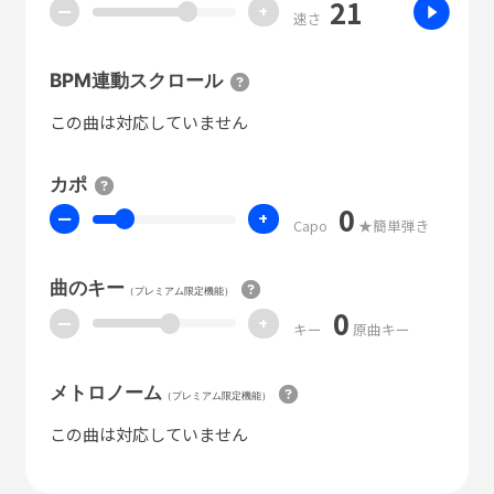
21
ー
+
速さ
BPM連動スクロール
この曲は対応していません
カポ
0
ー
+
Capo
★簡単弾き
曲のキー
（プレミアム限定機能）
0
ー
+
キー
原曲キー
メトロノーム
（プレミアム限定機能）
この曲は対応していません