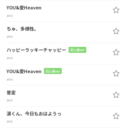
YOU&愛Heaven
ano
ちゅ、多様性。
ano
ハッピーラッキーチャッピー
初心者ver
ano
YOU&愛Heaven
初心者ver
ano
普変
ano
涙くん、今日もおはようっ
ano