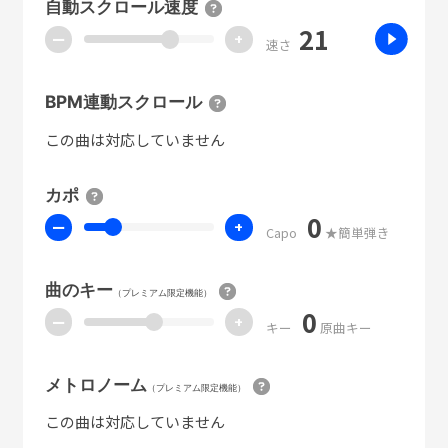
自動スクロール速度
21
ー
+
速さ
BPM連動スクロール
この曲は対応していません
カポ
0
ー
+
Capo
★簡単弾き
曲のキー
（プレミアム限定機能）
0
ー
+
キー
原曲キー
メトロノーム
（プレミアム限定機能）
この曲は対応していません