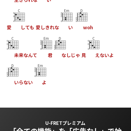
C
Em
D
愛
し
て
も
愛
し
き
れ
な
い
w
o
h
C
Em
D
C
未
来
な
ん
て
君
な
し
じ
ゃ
見
え
な
い
よ
D
Em
い
ら
な
い
よ
U-FRETプレミアム
「全ての機能」を
「広告なし」で始