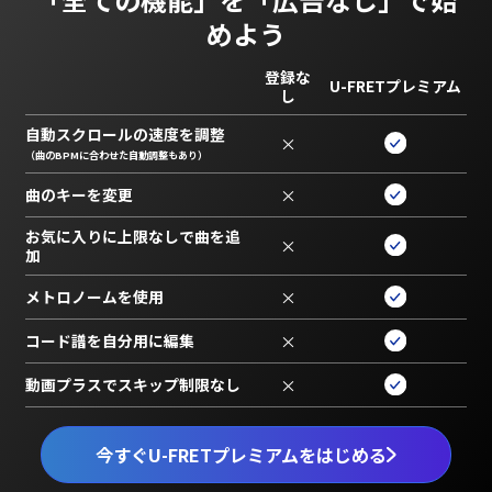
めよう
登録な
U-FRETプレミアム
し
自動スクロールの速度を調整
×
（曲のBPMに合わせた自動調整もあり）
曲のキーを変更
×
お気に入りに上限なしで曲を追
×
加
メトロノームを使用
×
コード譜を自分用に編集
×
動画プラスでスキップ制限なし
×
今すぐU-FRETプレミアムをはじめる