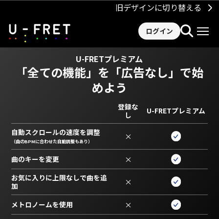
旧デザインに切り替える
ログイン
U-FRETプレミアム
「全ての機能」を
「広告なし」で始
めよう
登録な
U-FRETプレミアム
し
自動スクロールの速度を調整
×
（曲のBPMに合わせた自動調整もあり）
曲のキーを変更
×
お気に入りに上限なしで曲を追
×
加
メトロノームを使用
×