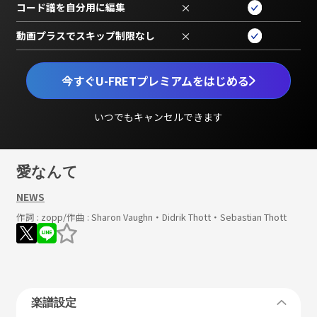
コード譜を自分用に編集
×
動画プラスでスキップ制限なし
×
今すぐU-FRETプレミアムをはじめる
いつでもキャンセルできます
愛なんて
NEWS
作詞 :
zopp
/作曲 :
Sharon Vaughn・Didrik Thott・Sebastian Thott
楽譜設定