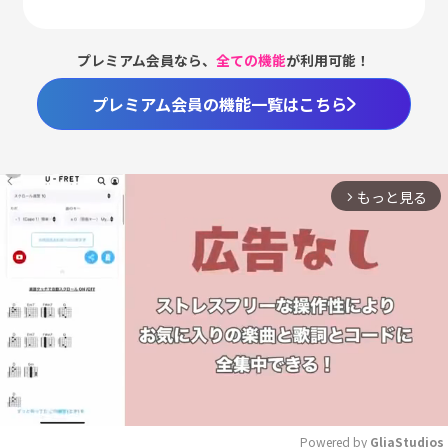
プレミアム会員なら、
全ての機能
が利用可能！
プレミアム会員の機能一覧はこちら
もっと見る
arrow_forward_ios
Powered by 
GliaStudios