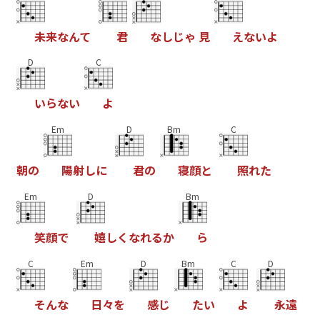
未
来
な
ん
て
君
な
し
じ
ゃ
見
え
な
い
よ
D
C
い
ら
な
い
よ
Em
D
Bm
C
朝
の
陽
射
し
に
君
の
寝
顔
と
照
れ
た
Em
D
Bm
笑
顔
で
嬉
し
く
な
れ
る
か
ら
C
Em
D
Bm
C
D
そ
ん
な
日
々
を
感
じ
た
い
よ
永
遠