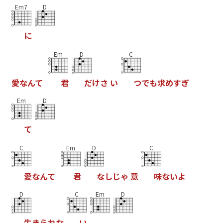
Em7
D
に
Em
D
C
愛
な
ん
て
君
だ
け
さ
い
つ
で
も
求
め
す
ぎ
Em
D
て
C
Em
D
C
愛
な
ん
て
君
な
し
じ
ゃ
意
味
な
い
よ
D
C
Em
D
生
き
ら
れ
な
い