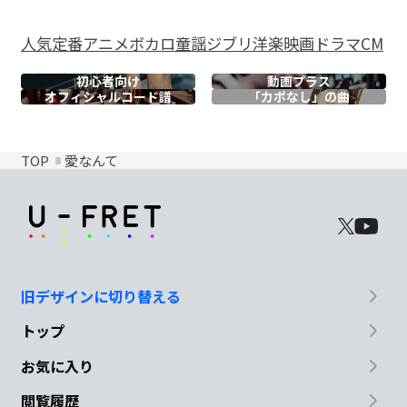
人気
定番
アニメ
ボカロ
童謡
ジブリ
洋楽
映画
ドラマ
CM
初心者向け
動画プラス
オフィシャル
コード譜
「カポなし」の曲
TOP
愛なんて
旧デザインに切り替える
トップ
お気に入り
閲覧履歴