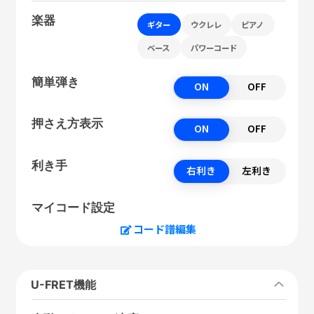
楽器
ギター
ウクレレ
ピアノ
ベース
パワーコード
簡単弾き
ON
OFF
押さえ方表示
ON
OFF
利き手
右利き
左利き
マイコード設定
コード譜編集
U-FRET機能