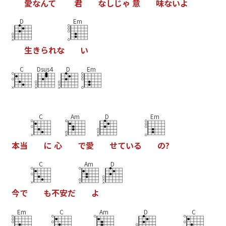
愛
な
ん
て
君
な
し
じ
ゃ
意
味
な
い
よ
D
Em
生
き
ら
れ
な
い
C
Dsus4
D
Em
C
Am
D
Em
本
当
に
心
で
愛
せ
て
い
る
の
?
C
Am
D
今
で
も
不
安
だ
よ
Em
C
Am
D
C