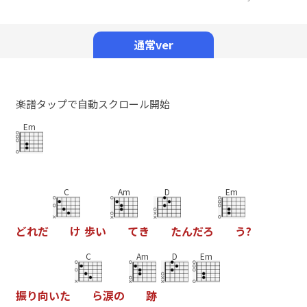
Mute
通常ver
楽譜タップで自動スクロール開始
Em
C
Am
D
Em
ど
れ
だ
け
歩
い
て
き
た
ん
だ
ろ
う
?
C
Am
D
Em
振
り
向
い
た
ら
涙
の
跡