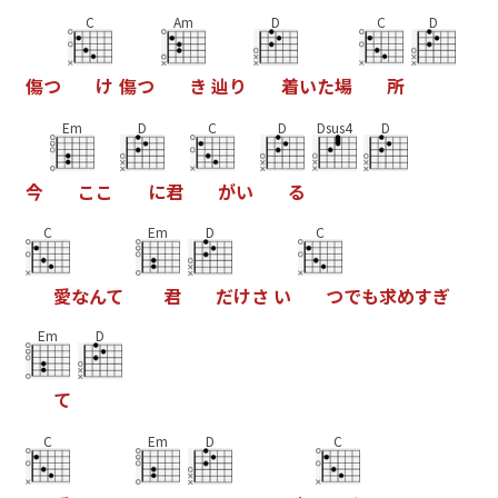
C
Am
D
C
D
傷
つ
け
傷
つ
き
辿
り
着
い
た
場
所
Em
D
C
D
Dsus4
D
今
こ
こ
に
君
が
い
る
C
Em
D
C
愛
な
ん
て
君
だ
け
さ
い
つ
で
も
求
め
す
ぎ
Em
D
て
C
Em
D
C