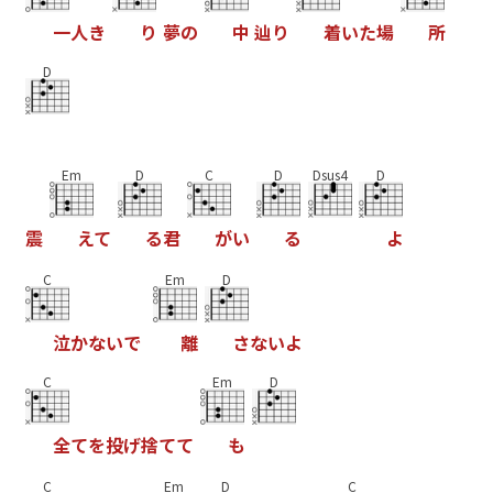
一
人
き
り
夢
の
中
辿
り
着
い
た
場
所
D
Em
D
C
D
Dsus4
D
震
え
て
る
君
が
い
る
よ
C
Em
D
泣
か
な
い
で
離
さ
な
い
よ
C
Em
D
全
て
を
投
げ
捨
て
て
も
C
Em
D
C