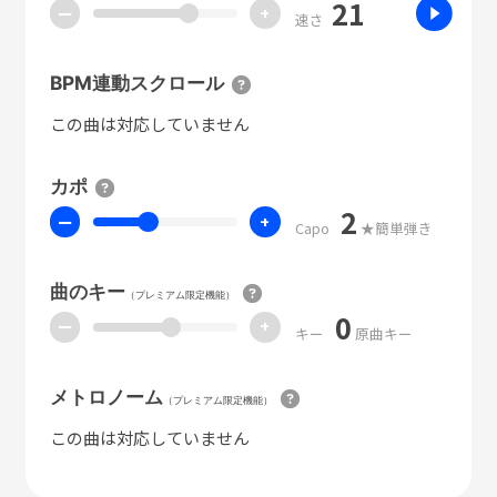
21
ー
+
速さ
BPM連動スクロール
この曲は対応していません
カポ
2
ー
+
Capo
★簡単弾き
曲のキー
（プレミアム限定機能）
0
ー
+
キー
原曲キー
メトロノーム
（プレミアム限定機能）
この曲は対応していません