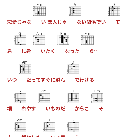
Em
A
D
恋
愛
じ
ゃ
な
い
恋
人
じ
ゃ
な
い
関
係
で
い
て
G
Am
Bm
Em
君
に
逢
い
た
く
な
っ
た
ら
…
Am
D
い
つ
だ
っ
て
す
ぐ
に
飛
ん
で
行
け
る
G
Am
B
Em
壊
れ
や
す
い
も
の
だ
か
ら
こ
そ
Am
D
G