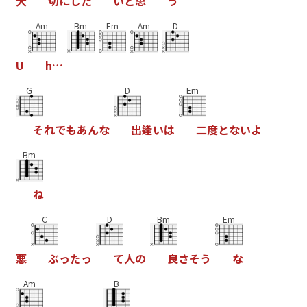
大
切
に
し
た
い
と
思
う
Am
Bm
Em
Am
D
U
h
…
G
D
Em
そ
れ
で
も
あ
ん
な
出
逢
い
は
二
度
と
な
い
よ
Bm
ね
C
D
Bm
Em
悪
ぶ
っ
た
っ
て
人
の
良
さ
そ
う
な
Am
B