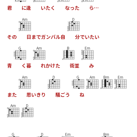
君
に
逢
い
た
く
な
っ
た
ら
…
Am
D
そ
の
日
ま
で
ガ
ン
バ
ル
自
分
で
い
た
い
G
Am
B
Em
青
く
暮
れ
か
け
た
街
並
み
Am
D
G
Am
Bm
Em
ま
た
思
い
き
り
騒
ご
う
ね
Am
D
G
D
Em
Bm