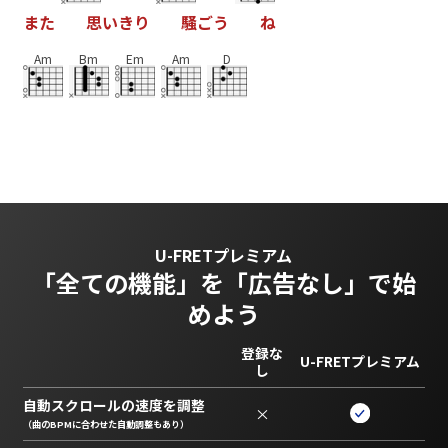
ま
た
思
い
き
り
騒
ご
う
ね
Am
Bm
Em
Am
D
U-FRETプレミアム
「全ての機能」を
「広告なし」で始
めよう
登録な
U-FRETプレミアム
し
自動スクロールの速度を調整
×
（曲のBPMに合わせた自動調整もあり）