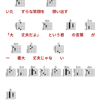
い
た
ず
ら
な
笑
顔
を
想
い
出
す
G
Am
B
Em
「
大
丈
夫
だ
よ
」
と
い
う
君
の
言
葉
が
Am
D
G
一
番
大
丈
夫
じ
ゃ
な
い
D
Em
Bm
C
D
Bm
Em
Am
B