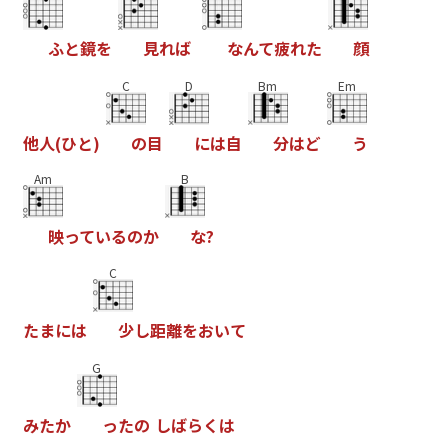
ふ
と
鏡
を
見
れ
ば
な
ん
て
疲
れ
た
顔
C
D
Bm
Em
他
人
(
ひ
と
)
の
目
に
は
自
分
は
ど
う
Am
B
映
っ
て
い
る
の
か
な
?
C
た
ま
に
は
少
し
距
離
を
お
い
て
G
み
た
か
っ
た
の
し
ば
ら
く
は