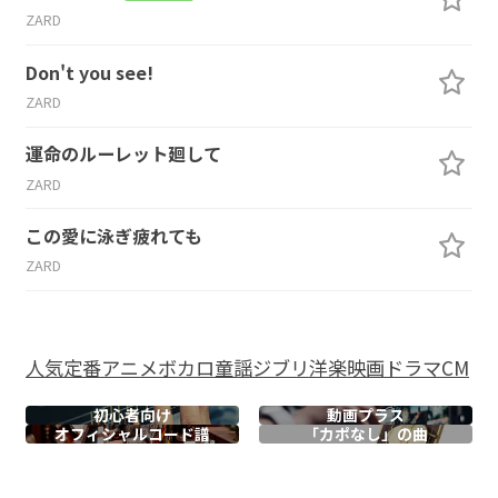
ZARD
Don't you see!
ZARD
運命のルーレット廻して
ZARD
この愛に泳ぎ疲れても
ZARD
人気
定番
アニメ
ボカロ
童謡
ジブリ
洋楽
映画
ドラマ
CM
初心者向け
動画プラス
オフィシャル
コード譜
「カポなし」の曲