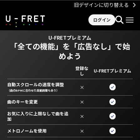
旧デザインに切り替える
ログイン
U-FRETプレミアム
「全ての機能」を
「広告なし」で始
めよう
登録な
U-FRETプレミアム
し
自動スクロールの速度を調整
×
（曲のBPMに合わせた自動調整もあり）
曲のキーを変更
×
お気に入りに上限なしで曲を追
×
加
メトロノームを使用
×