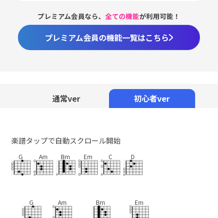
プレミアム会員なら、
全ての機能
が利用可能！
プレミアム会員の機能一覧はこちら
Loaded
:
98.37%
/
Unmute
通常ver
初心者ver
楽譜タップで自動スクロール開始
G
Am
Bm
Em
C
D
G
Am
Bm
Em