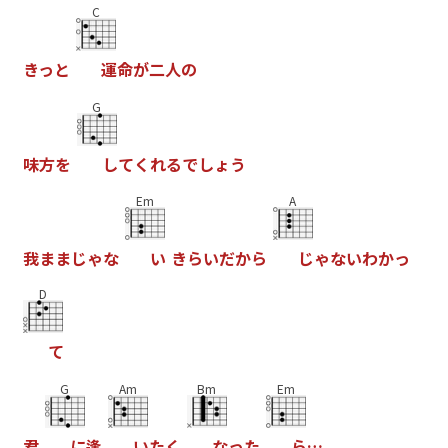
C
き
っ
と
運
命
が
二
人
の
G
味
方
を
し
て
く
れ
る
で
し
ょ
う
Em
A
我
ま
ま
じ
ゃ
な
い
き
ら
い
だ
か
ら
じ
ゃ
な
い
わ
か
っ
D
て
G
Am
Bm
Em
君
に
逢
い
た
く
な
っ
た
ら
…