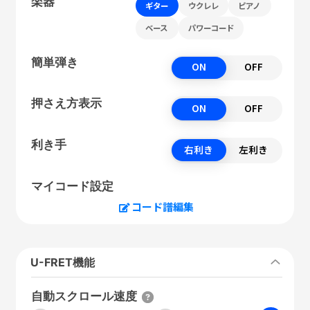
楽器
ギター
ウクレレ
ピアノ
ベース
パワーコード
簡単弾き
ON
OFF
押さえ方表示
ON
OFF
利き手
右利き
左利き
マイコード設定
コード譜編集
U-FRET機能
自動スクロール速度