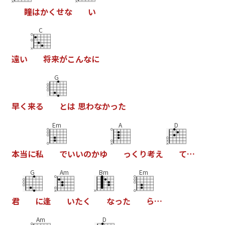
瞳
は
か
く
せ
な
い
C
遠
い
将
来
が
こ
ん
な
に
G
早
く
来
る
と
は
思
わ
な
か
っ
た
Em
A
D
本
当
に
私
で
い
い
の
か
ゆ
っ
く
り
考
え
て
…
G
Am
Bm
Em
君
に
逢
い
た
く
な
っ
た
ら
…
Am
D