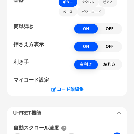
ギター
ウクレレ
ピアノ
ベース
パワーコード
簡単弾き
ON
OFF
押さえ方表示
ON
OFF
利き手
右利き
左利き
マイコード設定
コード譜編集
U-FRET機能
自動スクロール速度