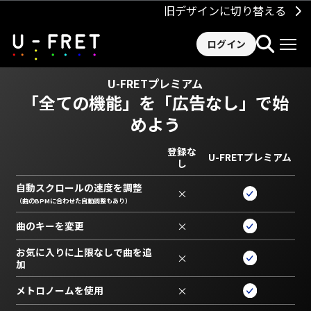
旧デザインに切り替える
ログイン
U-FRETプレミアム
「全ての機能」を
「広告なし」で始
めよう
登録な
U-FRETプレミアム
し
自動スクロールの速度を調整
×
（曲のBPMに合わせた自動調整もあり）
曲のキーを変更
×
お気に入りに上限なしで曲を追
×
加
メトロノームを使用
×