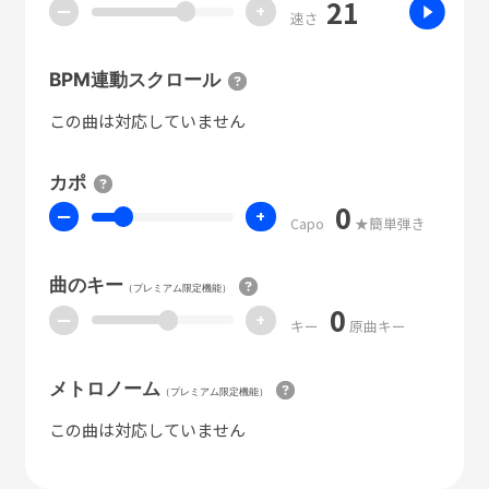
21
ー
+
速さ
BPM連動スクロール
この曲は対応していません
カポ
0
ー
+
Capo
★簡単弾き
曲のキー
（プレミアム限定機能）
0
ー
+
キー
原曲キー
メトロノーム
（プレミアム限定機能）
この曲は対応していません