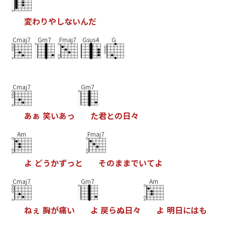
変
わ
り
や
し
な
い
ん
だ
Cmaj7
Gm7
Fmaj7
Gsus4
G
Cmaj7
Gm7
あ
ぁ
笑
い
あ
っ
た
君
と
の
日
々
Am
Fmaj7
よ
ど
う
か
ず
っ
と
そ
の
ま
ま
で
い
て
よ
Cmaj7
Gm7
Am
ね
ぇ
胸
が
痛
い
よ
戻
ら
ぬ
日
々
よ
明
日
に
は
も