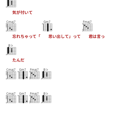
気
が
付
い
て
Cmaj7
Gm7
Fmaj7
忘
れ
ち
ゃ
っ
て
「
思
い
出
し
て
」
っ
て
君
は
言
っ
B♭
た
ん
だ
Cmaj7
Gm7
Fmaj7
B♭
Cmaj7
Gm7
Fmaj7
B♭