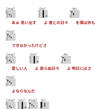
Cmaj7
Gm7
Am
あ
ぁ
思
い
出
す
よ
君
と
の
日
々
を
僕
は
何
も
Fmaj7
で
き
な
か
っ
た
け
ど
さ
Cmaj7
Gm7
Am
愛
し
い
人
よ
戻
ら
ぬ
日
々
よ
明
日
に
は
さ
Fmaj7
よ
な
ら
な
ん
だ
Cmaj7
Gm7
Fmaj7
B♭