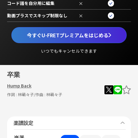
コード譜を自分用に編集
×
動画プラスでスキップ制限なし
×
今すぐU-FRETプレミアムをはじめる
いつでもキャンセルできます
卒業
Hump Back
作詞 :
林萌々子
/作曲 :
林萌々子
楽譜設定
楽器