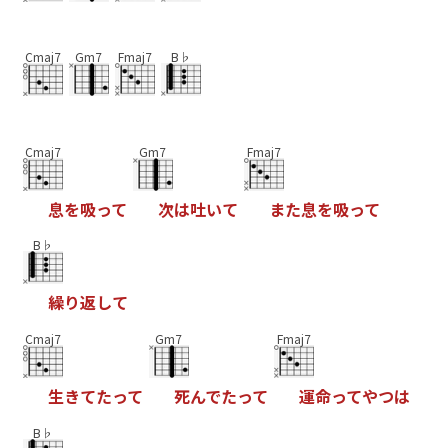
Cmaj7
Gm7
Fmaj7
B♭
Cmaj7
Gm7
Fmaj7
息
を
吸
っ
て
次
は
吐
い
て
ま
た
息
を
吸
っ
て
B♭
繰
り
返
し
て
Cmaj7
Gm7
Fmaj7
生
き
て
た
っ
て
死
ん
で
た
っ
て
運
命
っ
て
や
つ
は
B♭