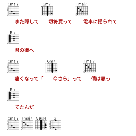
Cmaj7
Gm7
Fmaj7
ま
た
隠
し
て
切
符
買
っ
て
電
車
に
揺
ら
れ
て
B♭
君
の
街
へ
Cmaj7
Gm7
Fmaj7
痛
く
な
っ
て
「
今
さ
ら
」
っ
て
僕
は
思
っ
B♭
て
た
ん
だ
Cmaj7
Fmaj7
Gsus4
G