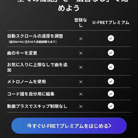
めよう
登録な
U-FRETプレミアム
し
自動スクロールの速度を調整
×
（曲のBPMに合わせた自動調整もあり）
曲のキーを変更
×
お気に入りに上限なしで曲を追
×
加
メトロノームを使用
×
コード譜を自分用に編集
×
動画プラスでスキップ制限なし
×
今すぐU-FRETプレミアムをはじめる