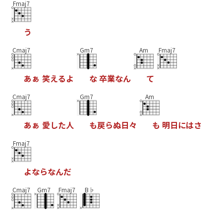
Fmaj7
う
Cmaj7
Gm7
Am
Fmaj7
あ
ぁ
笑
え
る
よ
な
卒
業
な
ん
て
Cmaj7
Gm7
Am
あ
ぁ
愛
し
た
人
も
戻
ら
ぬ
日
々
も
明
日
に
は
さ
Fmaj7
よ
な
ら
な
ん
だ
Cmaj7
Gm7
Fmaj7
B♭