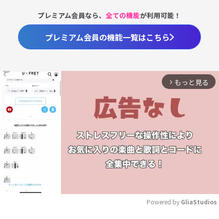
プレミアム会員なら、
全ての機能
が利用可能！
プレミアム会員の機能一覧はこちら
もっと見る
arrow_forward_ios
Powered by 
GliaStudios