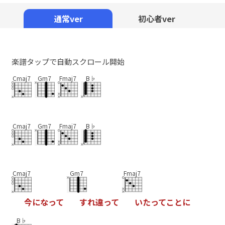
Mute
通常ver
初心者ver
楽譜タップで自動スクロール開始
Cmaj7
Gm7
Fmaj7
B♭
Cmaj7
Gm7
Fmaj7
B♭
Cmaj7
Gm7
Fmaj7
今
に
な
っ
て
す
れ
違
っ
て
い
た
っ
て
こ
と
に
B♭