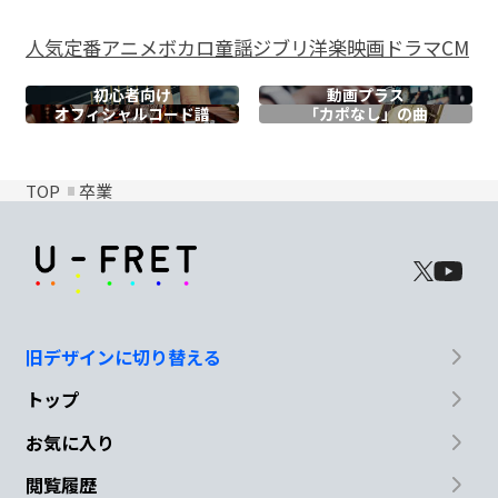
人気
定番
アニメ
ボカロ
童謡
ジブリ
洋楽
映画
ドラマ
CM
初心者向け
動画プラス
オフィシャル
コード譜
「カポなし」の曲
TOP
卒業
旧デザインに切り替える
トップ
お気に入り
閲覧履歴