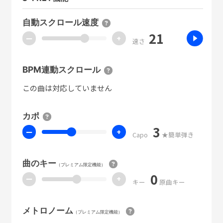
自動スクロール速度
21
ー
+
速さ
BPM連動スクロール
この曲は対応していません
カポ
3
ー
+
Capo
★簡単弾き
曲のキー
（プレミアム限定機能）
0
ー
+
キー
原曲キー
メトロノーム
（プレミアム限定機能）