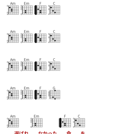
Am
Em
F
C
Am
Em
F
C
Am
Em
F
C
Am
Em
F
G
Am
Em
F
C
選
ば
れ
な
か
っ
た
命
を