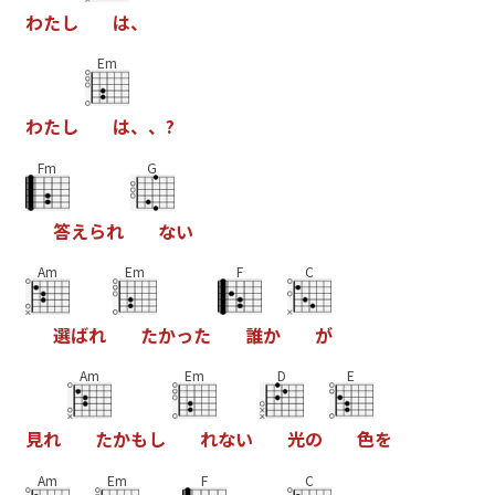
わ
た
し
は
、
Em
わ
た
し
は
、
、
?
Fm
G
答
え
ら
れ
な
い
Am
Em
F
C
選
ば
れ
た
か
っ
た
誰
か
が
Am
Em
D
E
見
れ
た
か
も
し
れ
な
い
光
の
色
を
Am
Em
F
C