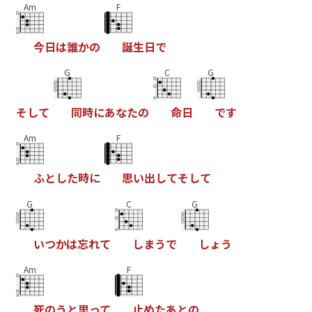
Am
F
今
日
は
誰
か
の
誕
生
日
で
G
C
G
そ
し
て
同
時
に
あ
な
た
の
命
日
で
す
Am
F
ふ
と
し
た
時
に
思
い
出
し
て
そ
し
て
G
C
G
い
つ
か
は
忘
れ
て
し
ま
う
で
し
ょ
う
Am
F
死
の
う
と
思
っ
て
止
め
た
あ
と
の