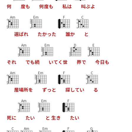
何
度
も
何
度
も
私
は
叫
ぶ
よ
Am
Em
F
C
選
ば
れ
た
か
っ
た
誰
か
と
Am
Em
D
E
そ
れ
で
も
続
い
て
く
世
界
で
今
日
も
Am
Em
F
C
居
場
所
を
ず
っ
と
探
し
て
い
る
Am
Em
F
死
に
た
い
と
生
き
た
い
C
Am
Em
F
G