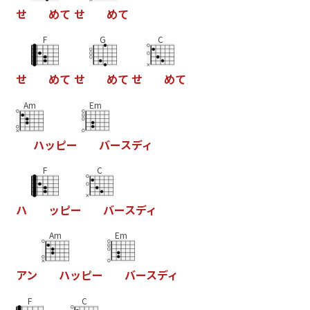
せ
め
て
せ
め
て
F
G
C
せ
め
て
せ
め
て
せ
め
て
Am
Em
ハ
ッ
ピ
ー
バ
ー
ス
デ
ィ
F
C
ハ
ッ
ピ
ー
バ
ー
ス
デ
ィ
Am
Em
ア
ン
ハ
ッ
ピ
ー
バ
ー
ス
デ
ィ
F
C