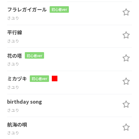
フラレガイガール
初心者ver
さユり
平行線
さユり
花の塔
初心者ver
さユり
ミカヅキ
初心者ver
さユり
birthday song
さユり
航海の唄
さユり