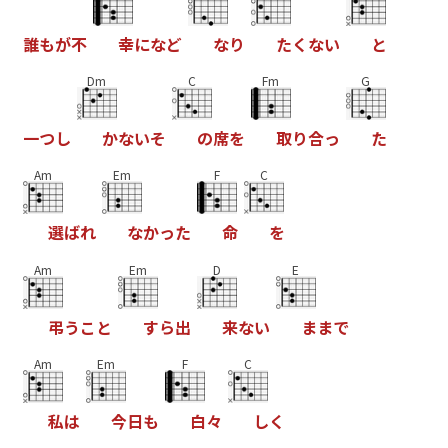
誰
も
が
不
幸
に
な
ど
な
り
た
く
な
い
と
Dm
C
Fm
G
一
つ
し
か
な
い
そ
の
席
を
取
り
合
っ
た
Am
Em
F
C
選
ば
れ
な
か
っ
た
命
を
Am
Em
D
E
弔
う
こ
と
す
ら
出
来
な
い
ま
ま
で
Am
Em
F
C
私
は
今
日
も
白
々
し
く