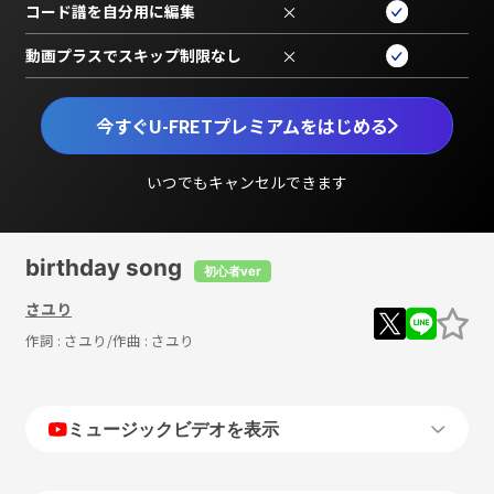
コード譜を自分用に編集
×
動画プラスでスキップ制限なし
×
今すぐU-FRETプレミアムをはじめる
いつでもキャンセルできます
birthday song
初心者ver
さユり
作詞 :
さユり
/作曲 :
さユり
ミュージックビデオを表示