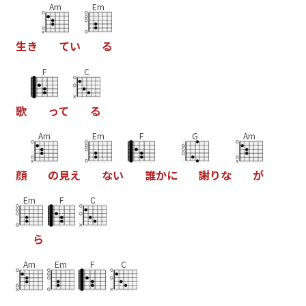
Am
Em
生
き
て
い
る
F
C
歌
っ
て
る
Am
Em
F
G
Am
顔
の
見
え
な
い
誰
か
に
謝
り
な
が
Em
F
C
ら
Am
Em
F
C