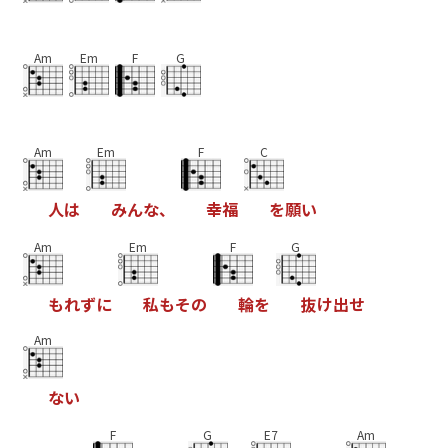
Am
Em
F
G
Am
Em
F
C
人
は
み
ん
な
、
幸
福
を
願
い
Am
Em
F
G
も
れ
ず
に
私
も
そ
の
輪
を
抜
け
出
せ
Am
な
い
F
G
E7
Am