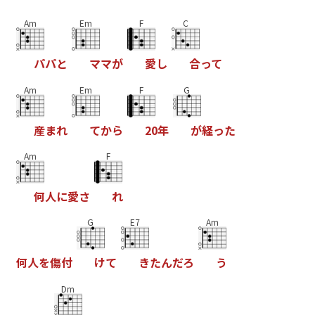
Am
Em
F
C
パ
パ
と
マ
マ
が
愛
し
合
っ
て
Am
Em
F
G
産
ま
れ
て
か
ら
2
0
年
が
経
っ
た
Am
F
何
人
に
愛
さ
れ
G
E7
Am
何
人
を
傷
付
け
て
き
た
ん
だ
ろ
う
Dm