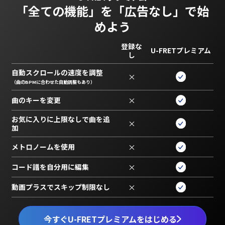
「全ての機能」を
「広告なし」で始
めよう
登録な
U-FRETプレミアム
し
自動スクロールの速度を調整
×
（曲のBPMに合わせた自動調整もあり）
曲のキーを変更
×
お気に入りに上限なしで曲を追
×
加
メトロノームを使用
×
コード譜を自分用に編集
×
動画プラスでスキップ制限なし
×
今すぐU-FRETプレミアムをはじめる