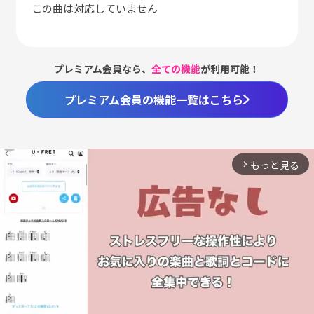
この曲は対応していません
プレミアム会員なら、
全ての機能
が利用可能！
プレミアム会員の機能一覧はこちら
もっと見る
arrow_forward_ios