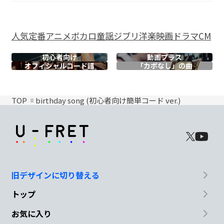
人気
定番
アニメ
ボカロ
童謡
ジブリ
洋楽
映画
ドラマ
CM
初心者向け
動画プラス
オフィシャル
コード譜
「カポなし」の曲
TOP
birthday song (初心者向け簡単コード ver.)
旧デザインに切り替える
トップ
お気に入り