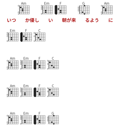
Am
Em
F
G
Am
い
つ
か
優
し
い
朝
が
来
る
よ
う
に
Em
F
C
Am
Em
F
C
Am
Em
F
C
Am
Em
F
G