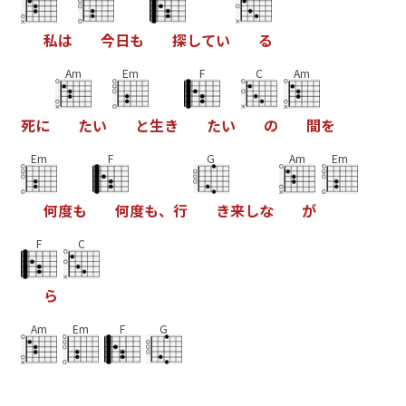
私
は
今
日
も
探
し
て
い
る
Am
Em
F
C
Am
死
に
た
い
と
生
き
た
い
の
間
を
Em
F
G
Am
Em
何
度
も
何
度
も
、
行
き
来
し
な
が
F
C
ら
Am
Em
F
G