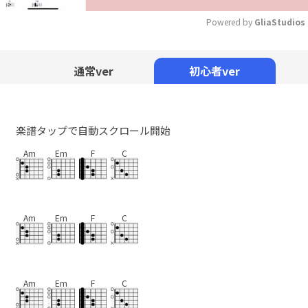
Powered by 
GliaStudios
Mute
通常ver
初心者ver
楽譜タップで自動スクロール開始
Am
Em
F
C
Am
Em
F
C
Am
Em
F
C