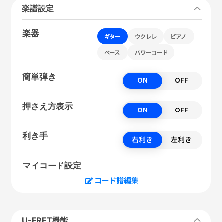
楽譜設定
楽器
ギター
ウクレレ
ピアノ
ベース
パワーコード
簡単弾き
ON
OFF
押さえ方表示
ON
OFF
利き手
右利き
左利き
マイコード設定
コード譜編集
U-FRET機能