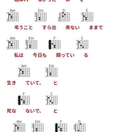
Am
Em
D
E
弔
う
こ
と
す
ら
出
来
な
い
ま
ま
で
Am
Em
F
C
私
は
今
日
も
願
っ
て
い
る
Am
Em
生
き
て
い
て
、
と
F
C
死
な
な
い
で
、
と
Am
Em
F
G