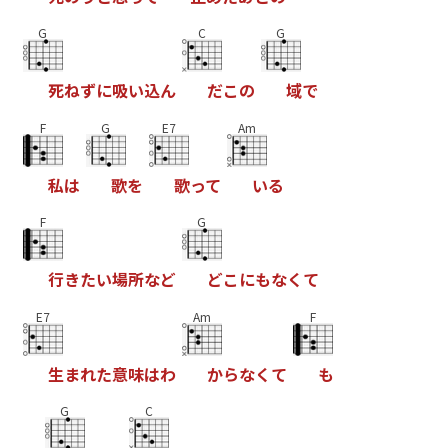
G
C
G
死
ね
ず
に
吸
い
込
ん
だ
こ
の
域
で
F
G
E7
Am
私
は
歌
を
歌
っ
て
い
る
F
G
行
き
た
い
場
所
な
ど
ど
こ
に
も
な
く
て
E7
Am
F
生
ま
れ
た
意
味
は
わ
か
ら
な
く
て
も
G
C