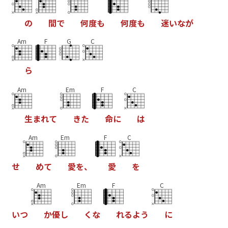
の
間
で
何
度
も
何
度
も
迷
い
な
が
Am
F
G
C
ら
Am
Em
F
C
生
ま
れ
て
き
た
命
に
は
Am
Em
F
C
せ
め
て
愛
を
、
愛
を
Am
Em
F
C
い
つ
か
優
し
く
な
れ
る
よ
う
に