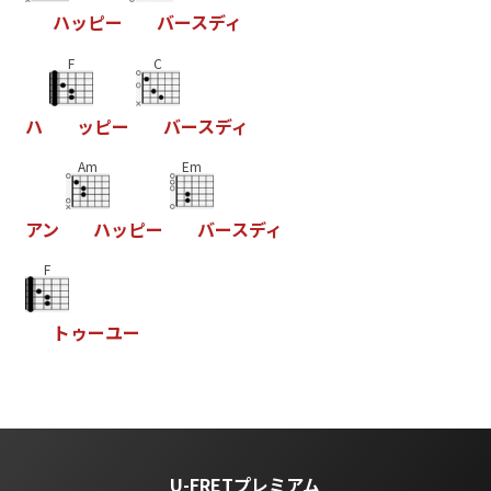
ハ
ッ
ピ
ー
バ
ー
ス
デ
ィ
F
C
ハ
ッ
ピ
ー
バ
ー
ス
デ
ィ
Am
Em
ア
ン
ハ
ッ
ピ
ー
バ
ー
ス
デ
ィ
F
ト
ゥ
ー
ユ
ー
U-FRETプレミアム