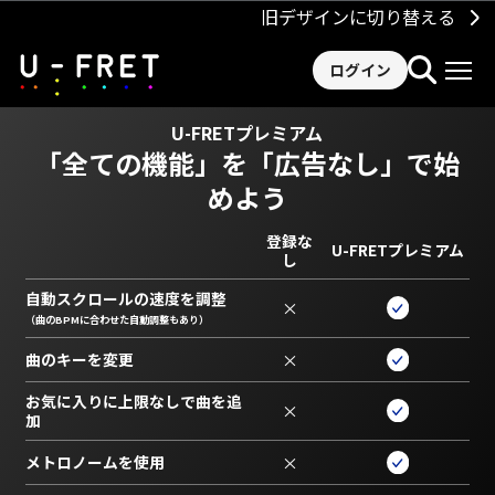
旧デザインに切り替える
ログイン
U-FRETプレミアム
「全ての機能」を
「広告なし」で始
めよう
登録な
U-FRETプレミアム
し
自動スクロールの速度を調整
×
（曲のBPMに合わせた自動調整もあり）
曲のキーを変更
×
お気に入りに上限なしで曲を追
×
加
メトロノームを使用
×