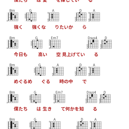
Bm
G
A
D
A
強
く
強
く
な
り
た
い
か
ら
Bm
G
Em7
Dsus4
D
今
日
も
高
い
空
見
上
げ
て
い
る
Bm
G
A
D
A
め
ぐ
る
め
ぐ
る
時
の
中
で
Bm
G
Em7
Dsus4
D
僕
た
ち
は
生
き
て
何
か
を
知
る
Bm
G
A
D
A