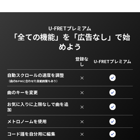
U-FRETプレミアム
「全ての機能」を
「広告なし」で始
めよう
登録な
U-FRETプレミアム
し
自動スクロールの速度を調整
×
（曲のBPMに合わせた自動調整もあり）
曲のキーを変更
×
お気に入りに上限なしで曲を追
×
加
メトロノームを使用
×
コード譜を自分用に編集
×