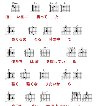
Dm7
B♭
Asus4
A
遠
い
星
に
祈
っ
て
た
Bm
G
A
D
A
め
ぐ
る
め
ぐ
る
時
の
中
で
Bm
G
Em7
Dsus4
D
僕
た
ち
は
愛
を
探
し
て
い
る
Bm
G
A
D
A
強
く
強
く
な
り
た
い
か
ら
Bm
G
Em7
Dsus4
D
今
日
も
高
い
空
見
上
げ
て
い
る