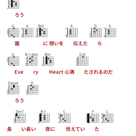
ろ
う
G
A
Bm
A
D
A
誰
に
想
い
を
伝
え
た
ら
G
B♭dim
Bm
G/A
E
v
e
r
y
H
e
a
r
t
心
満
た
さ
れ
る
の
だ
Dsus4
D
ろ
う
Dm7
B♭
C
F
C
長
い
長
い
夜
に
怯
え
て
い
た