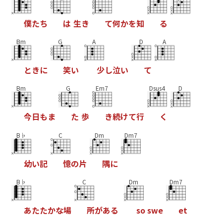
僕
た
ち
は
生
き
て
何
か
を
知
る
Bm
G
A
D
A
と
き
に
笑
い
少
し
泣
い
て
Bm
G
Em7
Dsus4
D
今
日
も
ま
た
歩
き
続
け
て
行
く
B♭
C
Dm
Dm7
幼
い
記
憶
の
片
隅
に
B♭
C
Dm
Dm7
あ
た
た
か
な
場
所
が
あ
る
s
o
s
w
e
e
t