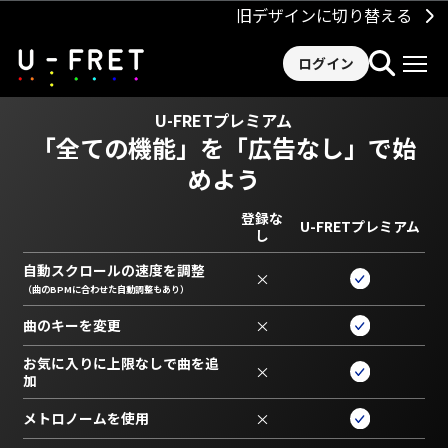
旧デザインに切り替える
ログイン
U-FRETプレミアム
「全ての機能」を
「広告なし」で始
めよう
登録な
U-FRETプレミアム
し
自動スクロールの速度を調整
×
（曲のBPMに合わせた自動調整もあり）
曲のキーを変更
×
お気に入りに上限なしで曲を追
×
加
メトロノームを使用
×