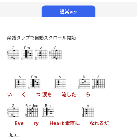
Mute
通常ver
楽譜タップで自動スクロール開始
G
Bm
A
G
A
Bm
A
D
A
い
く
つ
涙
を
流
し
た
ら
G
B♭dim
Bm
A
E
v
e
r
y
H
e
a
r
t
素
直
に
な
れ
る
だ
Bm