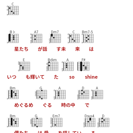
C
B♭
A7
Dm7
C
Bm7-5
星
た
ち
が
話
す
未
来
は
E
Bdim
A
F#
い
つ
も
輝
い
て
た
s
o
s
h
i
n
e
Bm
G
A
D
A
め
ぐ
る
め
ぐ
る
時
の
中
で
Bm
G
Em7
Dsus4
D
僕
た
ち
は
愛
を
探
し
て
い
る