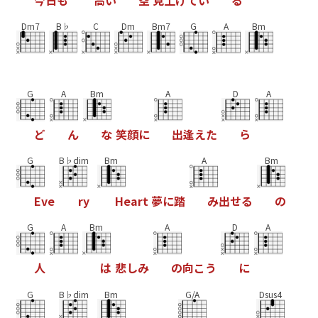
Dm7
B♭
C
Dm
Bm7
G
A
Bm
G
A
Bm
A
D
A
ど
ん
な
笑
顔
に
出
逢
え
た
ら
G
B♭dim
Bm
A
Bm
E
v
e
r
y
H
e
a
r
t
夢
に
踏
み
出
せ
る
の
G
A
Bm
A
D
A
人
は
悲
し
み
の
向
こ
う
に
G
B♭dim
Bm
G/A
Dsus4