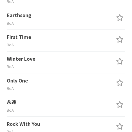
BoA
Earthsong
BoA
First Time
BoA
Winter Love
BoA
Only One
BoA
永遠
BoA
Rock With You
BoA