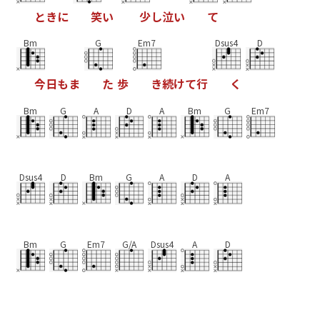
と
き
に
笑
い
少
し
泣
い
て
Bm
G
Em7
Dsus4
D
今
日
も
ま
た
歩
き
続
け
て
行
く
Bm
G
A
D
A
Bm
G
Em7
Dsus4
D
Bm
G
A
D
A
Bm
G
Em7
G/A
Dsus4
A
D