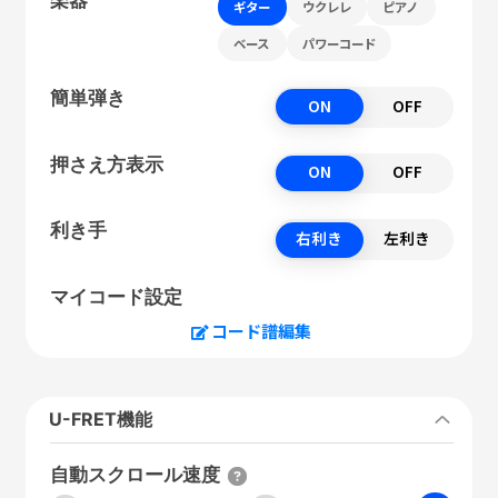
ギター
ウクレレ
ピアノ
ベース
パワーコード
簡単弾き
ON
OFF
押さえ方表示
ON
OFF
利き手
右利き
左利き
マイコード設定
コード譜編集
U-FRET機能
自動スクロール速度