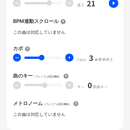
21
ー
+
速さ
BPM連動スクロール
この曲は対応していません
カポ
3
ー
+
Capo
★簡単弾き
曲のキー
（プレミアム限定機能）
0
ー
+
キー
原曲キー
メトロノーム
（プレミアム限定機能）
この曲は対応していません