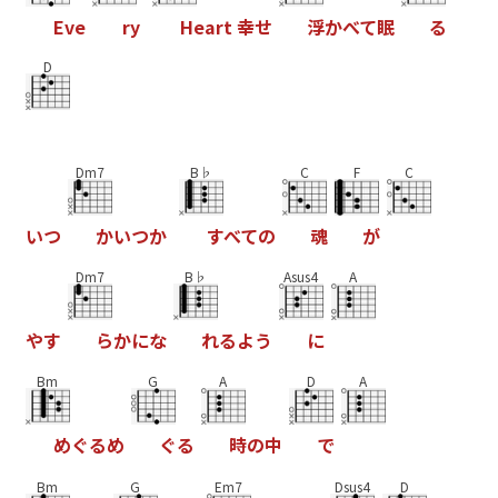
E
v
e
r
y
H
e
a
r
t
幸
せ
浮
か
べ
て
眠
る
D
Dm7
B♭
C
F
C
い
つ
か
い
つ
か
す
べ
て
の
魂
が
Dm7
B♭
Asus4
A
や
す
ら
か
に
な
れ
る
よ
う
に
Bm
G
A
D
A
め
ぐ
る
め
ぐ
る
時
の
中
で
Bm
G
Em7
Dsus4
D