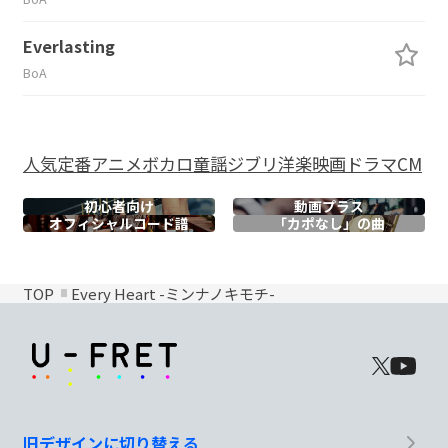
Everlasting
BoA
人気
定番
アニメ
ボカロ
童謡
ジブリ
洋楽
映画
ドラマ
CM
初心者向け
動画プラス
オフィシャル
コード譜
「カポなし」の曲
TOP
Every Heart -ミンナノキモチ-
旧デザインに切り替える