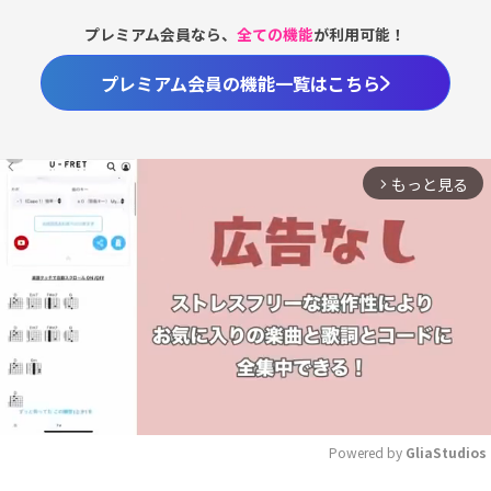
プレミアム会員なら、
全ての機能
が利用可能！
プレミアム会員の機能一覧はこちら
もっと見る
arrow_forward_ios
Powered by 
GliaStudios