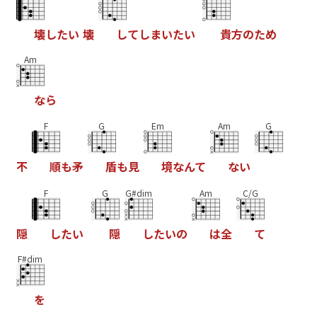
壊
し
た
い
壊
し
て
し
ま
い
た
い
貴
方
の
た
め
Am
な
ら
F
G
Em
Am
G
不
順
も
矛
盾
も
見
境
な
ん
て
な
い
F
G
G#dim
Am
C/G
隠
し
た
い
隠
し
た
い
の
は
全
て
F#dim
を