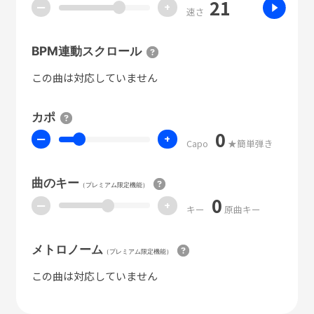
21
ー
+
速さ
BPM連動スクロール
この曲は対応していません
カポ
0
ー
+
Capo
★簡単弾き
曲のキー
（プレミアム限定機能）
0
ー
+
キー
原曲キー
メトロノーム
（プレミアム限定機能）
この曲は対応していません