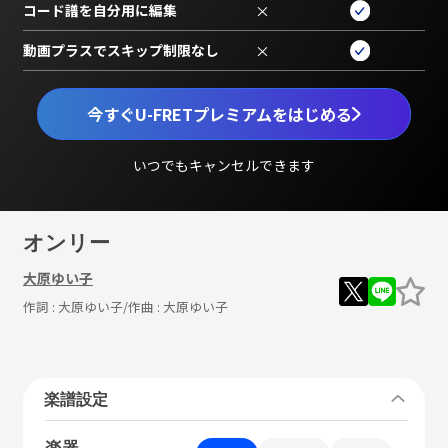
コード譜を自分用に編集
×
動画プラスでスキップ制限なし
×
今すぐU-FRETプレミアムをはじめる
いつでもキャンセルできます
オンリー
大原ゆい子
作詞 :
大原ゆい子
/作曲 :
大原ゆい子
楽譜設定
楽器