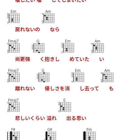
Em
Am
戻
れ
な
い
の
な
ら
Fmaj7
G
Em
Am
尚
更
強
く
抱
き
し
め
て
い
た
い
Fmaj7
G
Em
Am
離
れ
な
い
優
し
さ
を
消
し
去
っ
て
も
Fmaj7
E
悲
し
い
く
ら
い
溢
れ
出
る
思
い
F#
G#
Fm