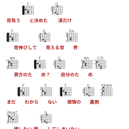
F
G
背
負
う
と
決
め
た
涙
だ
け
F
G
Em
背
伸
び
し
て
見
え
る
世
界
Am
F
G
Am
C/G
貴
方
の
た
め
？
自
分
の
た
め
F
E
F
G
G#dim
ま
だ
わ
か
ら
な
い
感
情
の
裏
側
Fmaj7
G
壊
し
た
い
壊
し
て
し
ま
い
た
い