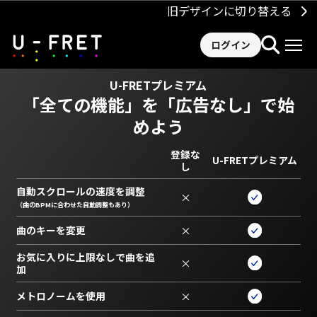
旧デザインに切り替える
ログイン
U-FRETプレミアム
「全ての機能」を
「広告なし」で始
めよう
登録な
U-FRETプレミアム
し
自動スクロールの速度を調整
×
（曲のBPMに合わせた自動調整もあり）
曲のキーを変更
×
お気に入りに上限なしで曲を追
×
加
メトロノームを使用
×