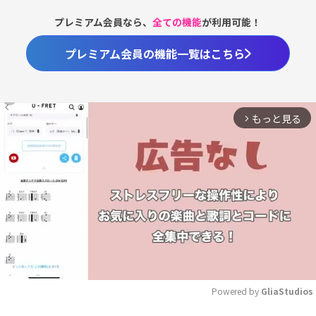
プレミアム会員なら、
全ての機能
が利用可能！
プレミアム会員の機能一覧はこちら
もっと見る
arrow_forward_ios
Powered by 
GliaStudios