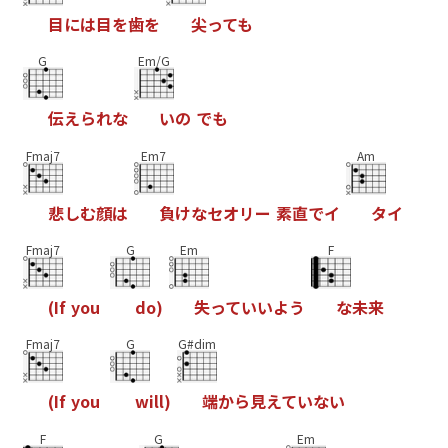
目
に
は
目
を
歯
を
尖
っ
て
も
G
Em/G
伝
え
ら
れ
な
い
の
で
も
Fmaj7
Em7
Am
悲
し
む
顔
は
負
け
な
セ
オ
リ
ー
素
直
で
イ
タ
イ
Fmaj7
G
Em
F
(
I
f
y
o
u
d
o
)
失
っ
て
い
い
よ
う
な
未
来
Fmaj7
G
G#dim
(
I
f
y
o
u
w
i
l
l
)
端
か
ら
見
え
て
い
な
い
F
G
Em