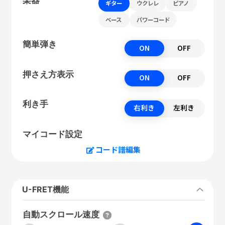
ギター
ウクレレ
ピアノ
ベース
パワーコード
簡単弾き
ON
OFF
押さえ方表示
ON
OFF
利き手
右利き
左利き
マイコード設定
コード譜編集
U-FRET機能
自動スクロール速度