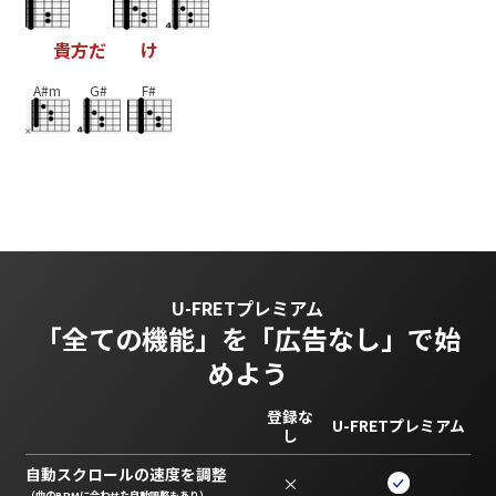
貴
方
だ
け
A#m
G#
F#
U-FRETプレミアム
「全ての機能」を
「広告なし」で始
めよう
登録な
U-FRETプレミアム
し
自動スクロールの速度を調整
×
（曲のBPMに合わせた自動調整もあり）