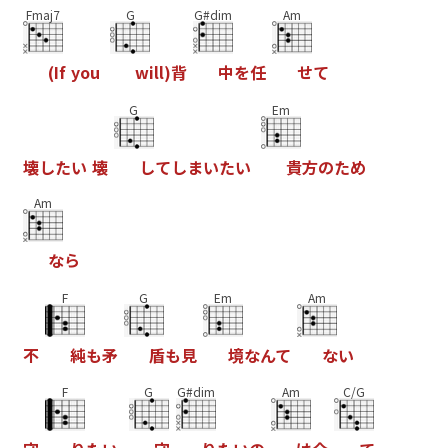
Fmaj7
G
G#dim
Am
(
I
f
y
o
u
w
i
l
l
)
背
中
を
任
せ
て
G
Em
壊
し
た
い
壊
し
て
し
ま
い
た
い
貴
方
の
た
め
Am
な
ら
F
G
Em
Am
不
純
も
矛
盾
も
見
境
な
ん
て
な
い
F
G
G#dim
Am
C/G