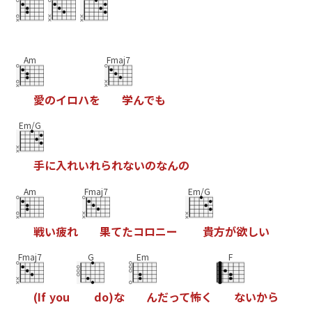
Am
Fmaj7
愛
の
イ
ロ
ハ
を
学
ん
で
も
Em/G
手
に
入
れ
い
れ
ら
れ
な
い
の
な
ん
の
Am
Fmaj7
Em/G
戦
い
疲
れ
果
て
た
コ
ロ
ニ
ー
貴
方
が
欲
し
い
Fmaj7
G
Em
F
(
I
f
y
o
u
d
o
)
な
ん
だ
っ
て
怖
く
な
い
か
ら