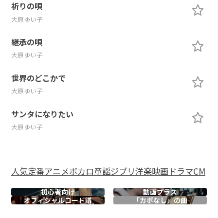
祈りの唄
大原ゆい子
継承の唄
大原ゆい子
世界のどこかで
大原ゆい子
サンタになりたい
大原ゆい子
人気
定番
アニメ
ボカロ
童謡
ジブリ
洋楽
映画
ドラマ
CM
初心者向け
動画プラス
オフィシャル
コード譜
「カポなし」の曲