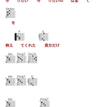
守
り
た
い
守
り
た
い
の
は
全
て
F#dim
を
F
G
教
え
て
く
れ
た
貴
方
だ
け
Am
Fmaj7
Em/G
Am
Fmaj7
G
Am
Fmaj7