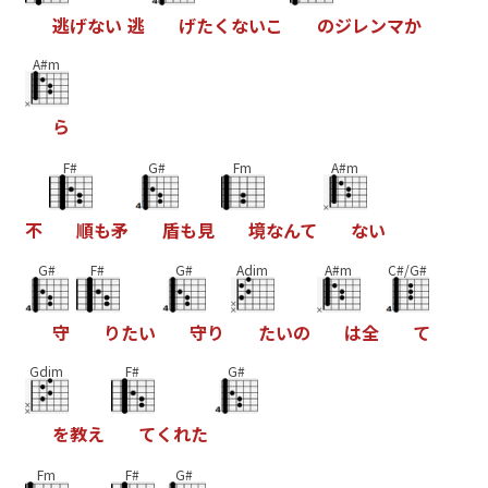
逃
げ
な
い
逃
げ
た
く
な
い
こ
の
ジ
レ
ン
マ
か
A#m
ら
F#
G#
Fm
A#m
不
順
も
矛
盾
も
見
境
な
ん
て
な
い
G#
F#
G#
Adim
A#m
C#/G#
守
り
た
い
守
り
た
い
の
は
全
て
Gdim
F#
G#
を
教
え
て
く
れ
た
Fm
F#
G#