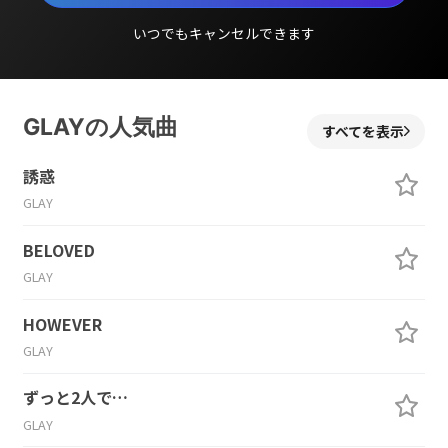
いつでもキャンセルできます
GLAYの人気曲
すべてを表示
誘惑
GLAY
BELOVED
GLAY
HOWEVER
GLAY
ずっと2人で…
GLAY