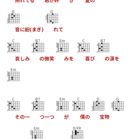
照
れ
て
る
君
が
好
き
夏
の
D
G
音
に
紛
(
ま
ぎ
)
れ
て
C
B7
Em
C
B7
哀
し
み
の
微
笑
み
を
喜
び
の
涙
を
Em
C
B7
Em
C
D
G
そ
の
一
つ
一
つ
が
僕
の
宝
物
Em
D/F#