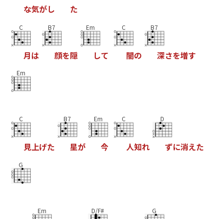
な
気
が
し
た
C
B7
Em
C
B7
月
は
顔
を
隠
し
て
闇
の
深
さ
を
増
す
Em
C
B7
Em
C
D
見
上
げ
た
星
が
今
人
知
れ
ず
に
消
え
た
G
Em
D/F#
G