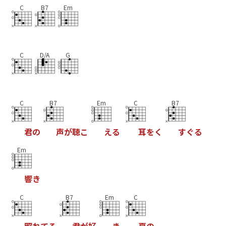
C
B7
Em
C
D/A
G
C
B7
Em
C
B7
君
の
声
が
聴
こ
え
る
耳
を
く
す
ぐ
る
Em
響
き
C
B7
Em
C