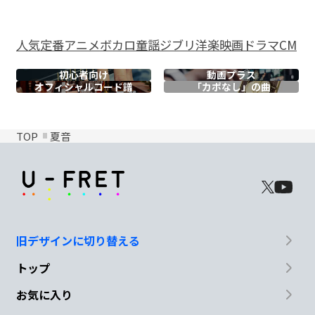
人気
定番
アニメ
ボカロ
童謡
ジブリ
洋楽
映画
ドラマ
CM
初心者向け
動画プラス
オフィシャル
コード譜
「カポなし」の曲
TOP
夏音
旧デザインに切り替える
トップ
お気に入り