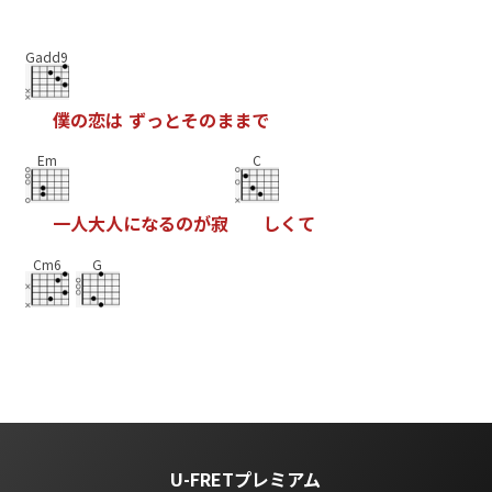
Gadd9
僕
の
恋
は
ず
っ
と
そ
の
ま
ま
で
Em
C
一
人
大
人
に
な
る
の
が
寂
し
く
て
Cm6
G
U-FRETプレミアム