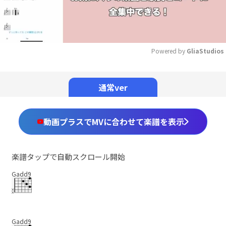
Powered by 
GliaStudios
Mute
通常ver
動画プラスでMVに合わせて楽譜を表示
楽譜タップで自動スクロール開始
Gadd9
Gadd9