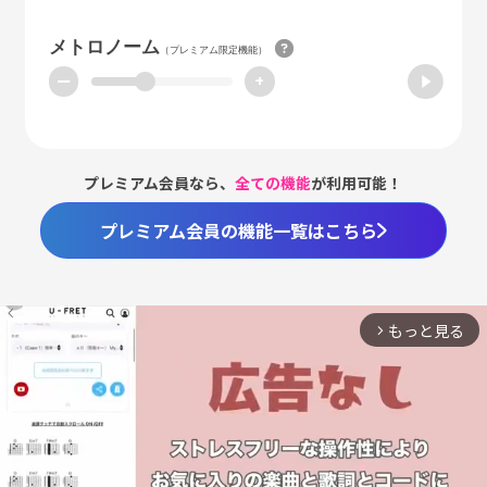
メトロノーム
（プレミアム限定機能）
ー
+
プレミアム会員なら、
全ての機能
が利用可能！
プレミアム会員の機能一覧はこちら
もっと見る
arrow_forward_ios