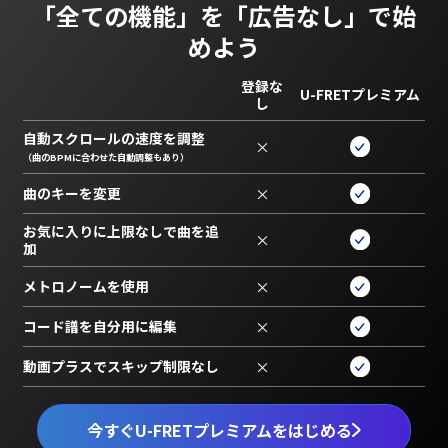
「全ての機能」を
「広告なし」で始
めよう
登録な
U-FRETプレミアム
し
自動スクロールの速度を調整
×
（曲のBPMに合わせた自動調整もあり）
曲のキーを変更
×
お気に入りに上限なしで曲を追
×
加
メトロノームを使用
×
コード譜を自分用に編集
×
動画プラスでスキップ制限なし
×
今すぐU-FRETプレミアムをはじめる