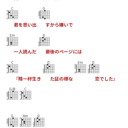
C
G
君
を
思
い
出
す
か
ら
嫌
い
で
Em
D
一
人
読
ん
だ
最
後
の
ペ
ー
ジ
に
は
C
D
Em
D
『
精
一
杯
生
き
た
証
の
様
な
恋
で
し
た
』
G/B
C
G
Am
D