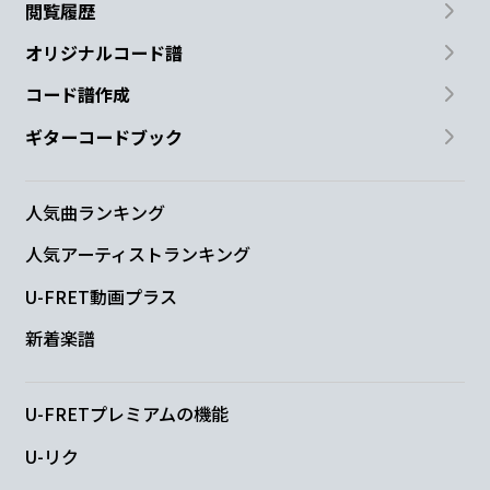
閲覧履歴
オリジナルコード譜
コード譜作成
ギターコードブック
人気曲ランキング
人気アーティストランキング
U-FRET動画プラス
新着楽譜
U-FRETプレミアムの機能
U-リク