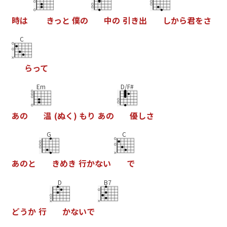
時
は
き
っ
と
僕
の
中
の
引
き
出
し
か
ら
君
を
さ
C
ら
っ
て
Em
D/F#
あ
の
温
(
ぬ
く
)
も
り
あ
の
優
し
さ
G
C
あ
の
と
き
め
き
行
か
な
い
で
D
B7
ど
う
か
行
か
な
い
で