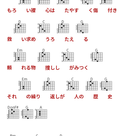
も
ろ
い
裸
心
は
た
や
す
く
傷
付
き
D
C
D
G
救
い
求
め
う
ろ
た
え
る
Em
D
C
G
頼
れ
る
物
捜
し
し
が
み
つ
く
Em
D
C
D
G
そ
れ
の
繰
り
返
し
が
人
の
歴
史
DonF#
G
A
Bm
C
D