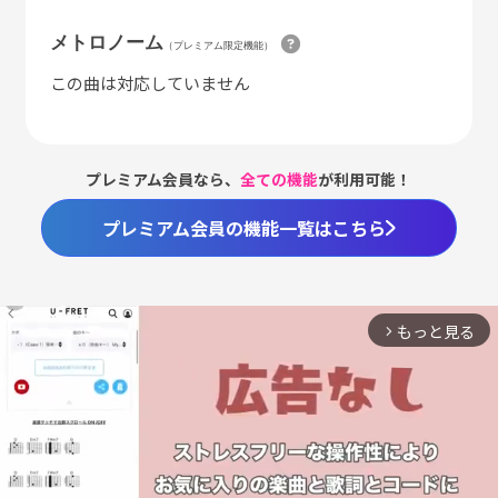
メトロノーム
（プレミアム限定機能）
この曲は対応していません
プレミアム会員なら、
全ての機能
が利用可能！
プレミアム会員の機能一覧はこちら
もっと見る
arrow_forward_ios