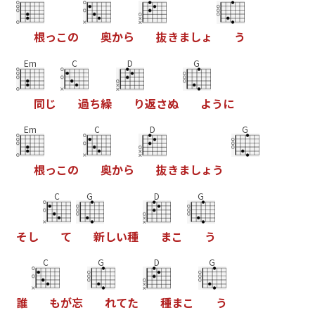
根
っ
こ
の
奥
か
ら
抜
き
ま
し
ょ
う
Em
C
D
G
同
じ
過
ち
繰
り
返
さ
ぬ
よ
う
に
Em
C
D
G
根
っ
こ
の
奥
か
ら
抜
き
ま
し
ょ
う
C
G
D
G
そ
し
て
新
し
い
種
ま
こ
う
C
G
D
G
誰
も
が
忘
れ
て
た
種
ま
こ
う