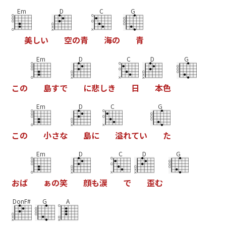
Em
D
C
G
美
し
い
空
の
青
海
の
青
Em
D
C
D
G
こ
の
島
す
で
に
悲
し
き
日
本
色
Em
D
C
G
こ
の
小
さ
な
島
に
溢
れ
て
い
た
Em
D
C
D
G
お
ば
ぁ
の
笑
顔
も
涙
で
歪
む
DonF#
G
A