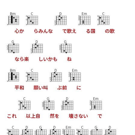
Bm
C
D
Em
C
心
か
ら
み
ん
な
で
歌
え
る
国
の
歌
G
D
G
な
ら
楽
し
い
か
も
ね
Bm
C
D
Em
平
和
願
い
叫
ぶ
前
に
C
G
D
Em
こ
れ
以
上
自
然
を
壊
さ
な
い
で
C
D
G
D
Em
C
G
D