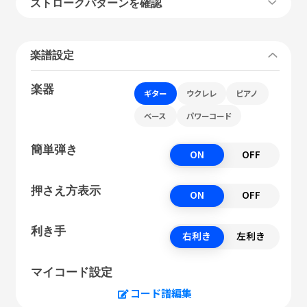
ストロークパターンを確認
楽譜設定
楽器
ギター
ウクレレ
ピアノ
ベース
パワーコード
簡単弾き
ON
OFF
押さえ方表示
ON
OFF
利き手
右利き
左利き
マイコード設定
コード譜編集