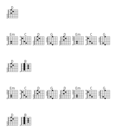
D
Em
C
D
G
D
Em
C
G
D
B
Em
C
D
G
D
Em
C
G
D
B