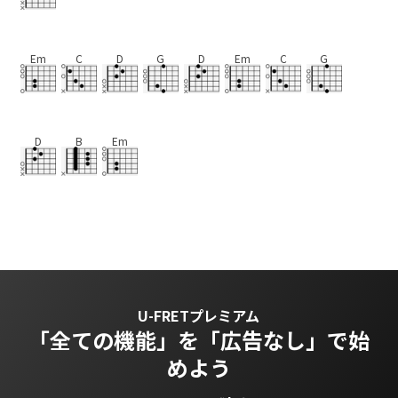
Em
C
D
G
D
Em
C
G
D
B
Em
U-FRETプレミアム
「全ての機能」を
「広告なし」で始
めよう