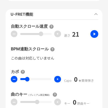
U-FRET機能
自動スクロール速度
21
ー
+
速さ
BPM連動スクロール
この曲は対応していません
カポ
0
ー
+
Capo
★簡単弾き
曲のキー
（プレミアム限定機能）
0
ー
+
キー
原曲キー