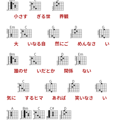
小
さ
す
ぎ
る
世
界
観
Em
C
G
D
G
大
い
な
る
自
然
に
ご
め
ん
な
さ
い
Bm
C
D
Em
誰
の
せ
い
だ
と
か
関
係
な
い
C
G
D
G
気
に
す
る
ヒ
マ
あ
れ
ば
笑
い
な
さ
い
A
Bm
C
C#
D