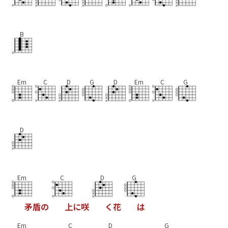
B
Em
C
D
G
D
Em
C
G
D
Em
C
D
G
矛
盾
の
上
に
咲
く
花
は
Em
C
D
G