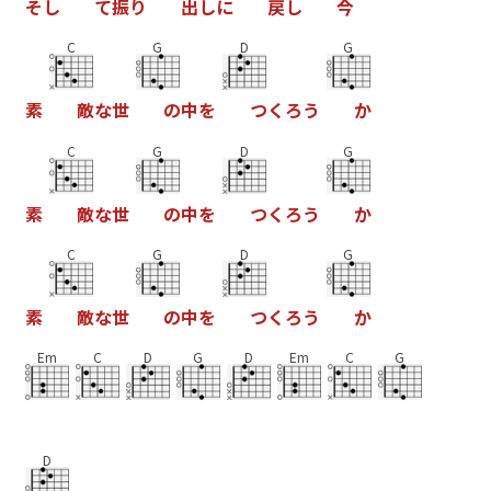
そ
し
て
振
り
出
し
に
戻
し
今
C
G
D
G
素
敵
な
世
の
中
を
つ
く
ろ
う
か
C
G
D
G
素
敵
な
世
の
中
を
つ
く
ろ
う
か
C
G
D
G
素
敵
な
世
の
中
を
つ
く
ろ
う
か
Em
C
D
G
D
Em
C
G
D