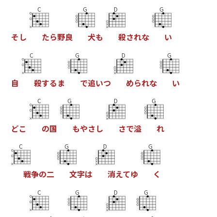
C
G
D
G
そ
し
た
ら
野
良
犬
も
殺
さ
れ
な
い
C
G
D
G
自
殺
す
る
ま
で
追
い
つ
め
ら
れ
な
い
C
G
D
G
ど
こ
の
国
も
や
さ
し
さ
で
溢
れ
C
G
D
G
戦
争
の
二
文
字
は
消
え
て
ゆ
く
C
G
D
G