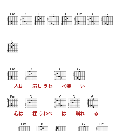
Em
C
D
G
D
Em
C
G
D
Em
D
C
G
人
は
弱
し
う
わ
べ
装
い
Em
D
C
D
G
心
は
裸
う
わ
べ
は
崩
れ
る
Em
D
C
G
Em