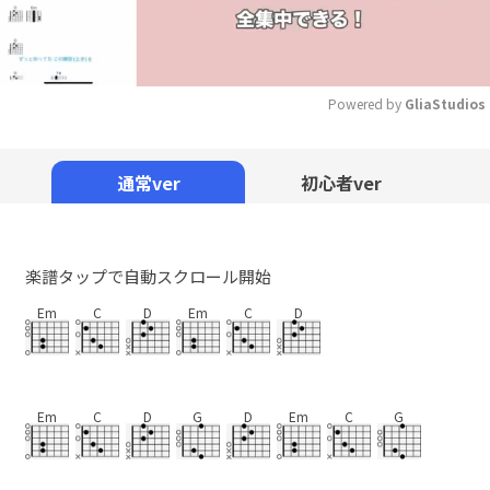
Powered by 
GliaStudios
Mute
通常ver
初心者ver
楽譜タップで自動スクロール開始
Em
C
D
Em
C
D
Em
C
D
G
D
Em
C
G