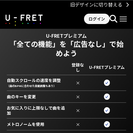
旧デザインに切り替える
ログイン
U-FRETプレミアム
「全ての機能」を
「広告なし」で始
めよう
登録な
U-FRETプレミアム
し
自動スクロールの速度を調整
×
（曲のBPMに合わせた自動調整もあり）
曲のキーを変更
×
お気に入りに上限なしで曲を追
×
加
メトロノームを使用
×