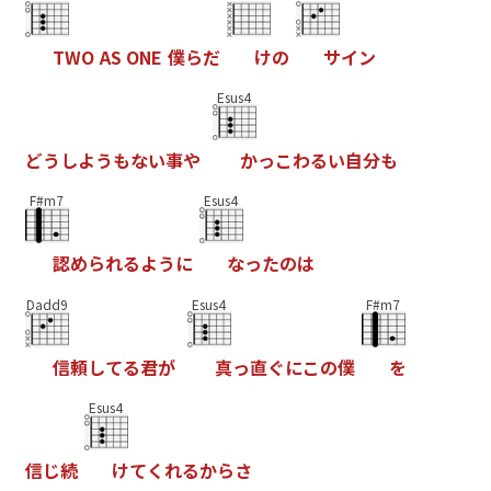
T
W
O
A
S
O
N
E
僕
ら
だ
け
の
サ
イ
ン
Esus4
ど
う
し
よ
う
も
な
い
事
や
か
っ
こ
わ
る
い
自
分
も
F#m7
Esus4
認
め
ら
れ
る
よ
う
に
な
っ
た
の
は
Dadd9
Esus4
F#m7
信
頼
し
て
る
君
が
真
っ
直
ぐ
に
こ
の
僕
を
Esus4
信
じ
続
け
て
く
れ
る
か
ら
さ