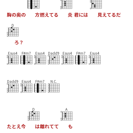
胸
の
奥
の
方
燃
え
て
る
炎
君
に
は
見
え
て
る
だ
D
ろ
？
Esus4
F#m7
Esus4
Dadd9
Esus4
F#m7
Esus4
Dadd9
Esus4
F#m7
N.C.
D
A
た
と
え
今
は
離
れ
て
て
も