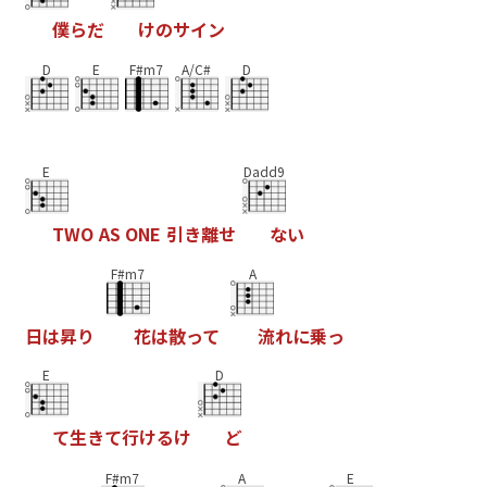
僕
ら
だ
け
の
サ
イ
ン
D
E
F#m7
A/C#
D
E
Dadd9
T
W
O
A
S
O
N
E
引
き
離
せ
な
い
F#m7
A
日
は
昇
り
花
は
散
っ
て
流
れ
に
乗
っ
E
D
て
生
き
て
行
け
る
け
ど
F#m7
A
E