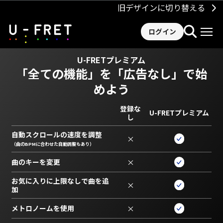
旧デザインに切り替える
ログイン
U-FRETプレミアム
「全ての機能」を
「広告なし」で始
めよう
登録な
U-FRETプレミアム
し
自動スクロールの速度を調整
×
（曲のBPMに合わせた自動調整もあり）
曲のキーを変更
×
お気に入りに上限なしで曲を追
×
加
メトロノームを使用
×