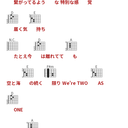
繋
が
っ
て
る
よ
う
な
特
別
な
感
覚
D
E
届
く
気
持
ち
N.C.
D
A
た
と
え
今
は
離
れ
て
て
も
E
F#m
E
空
と
海
の
続
く
限
り
W
e
'
r
e
T
W
O
A
S
D
O
N
E
A