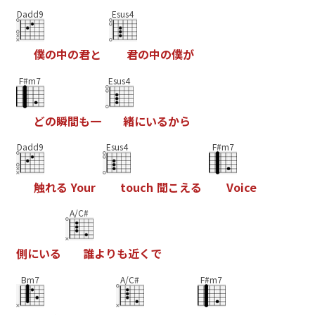
Dadd9
Esus4
僕
の
中
の
君
と
君
の
中
の
僕
が
F#m7
Esus4
ど
の
瞬
間
も
一
緒
に
い
る
か
ら
Dadd9
Esus4
F#m7
触
れ
る
Y
o
u
r
t
o
u
c
h
聞
こ
え
る
V
o
i
c
e
A/C#
側
に
い
る
誰
よ
り
も
近
く
で
Bm7
A/C#
F#m7