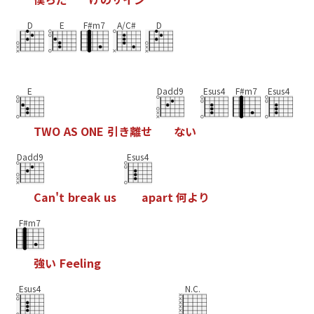
D
E
F#m7
A/C#
D
E
Dadd9
Esus4
F#m7
Esus4
T
W
O
A
S
O
N
E
引
き
離
せ
な
い
Dadd9
Esus4
C
a
n
'
t
b
r
e
a
k
u
s
a
p
a
r
t
何
よ
り
F#m7
強
い
F
e
e
l
i
n
g
Esus4
N.C.