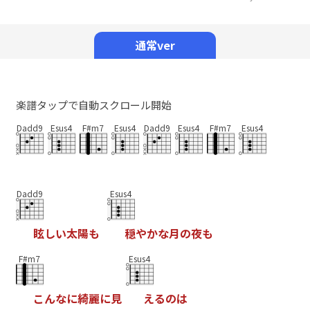
Mute
通常ver
楽譜タップで自動スクロール開始
Dadd9
Esus4
F#m7
Esus4
Dadd9
Esus4
F#m7
Esus4
Dadd9
Esus4
眩
し
い
太
陽
も
穏
や
か
な
月
の
夜
も
F#m7
Esus4
こ
ん
な
に
綺
麗
に
見
え
る
の
は