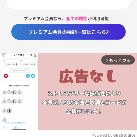
プレミアム会員なら、
全ての機能
が利用可能！
プレミアム会員の機能一覧はこちら
もっと見る
arrow_forward_ios
Powered by 
GliaStudios