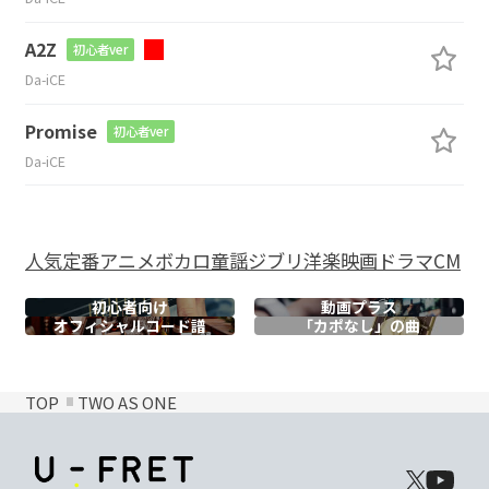
A2Z
初心者ver
Da-iCE
Promise
初心者ver
Da-iCE
人気
定番
アニメ
ボカロ
童謡
ジブリ
洋楽
映画
ドラマ
CM
初心者向け
動画プラス
オフィシャル
コード譜
「カポなし」の曲
TOP
TWO AS ONE