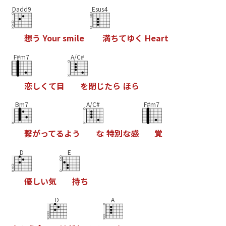
Dadd9
Esus4
想
う
Y
o
u
r
s
m
i
l
e
満
ち
て
ゆ
く
H
e
a
r
t
F#m7
A/C#
恋
し
く
て
目
を
閉
じ
た
ら
ほ
ら
Bm7
A/C#
F#m7
繋
が
っ
て
る
よ
う
な
特
別
な
感
覚
D
E
優
し
い
気
持
ち
D
A