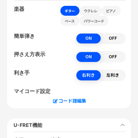
楽器
ギター
ウクレレ
ピアノ
ベース
パワーコード
簡単弾き
ON
OFF
押さえ方表示
ON
OFF
利き手
右利き
左利き
マイコード設定
コード譜編集
U-FRET機能