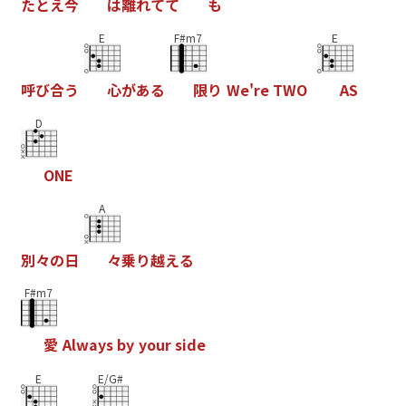
た
と
え
今
は
離
れ
て
て
も
E
F#m7
E
呼
び
合
う
心
が
あ
る
限
り
W
e
'
r
e
T
W
O
A
S
D
O
N
E
A
別
々
の
日
々
乗
り
越
え
る
F#m7
愛
A
l
w
a
y
s
b
y
y
o
u
r
s
i
d
e
E
E/G#