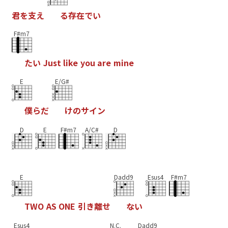
君
を
支
え
る
存
在
で
い
F#m7
た
い
J
u
s
t
l
i
k
e
y
o
u
a
r
e
m
i
n
e
E
E/G#
僕
ら
だ
け
の
サ
イ
ン
D
E
F#m7
A/C#
D
E
Dadd9
Esus4
F#m7
T
W
O
A
S
O
N
E
引
き
離
せ
な
い
Esus4
N.C.
Dadd9