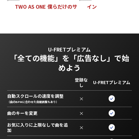
T
W
O
A
S
O
N
E
僕
ら
だ
け
の
サ
イ
ン
U-FRETプレミアム
「全ての機能」を
「広告なし」で始
めよう
登録な
U-FRETプレミアム
し
自動スクロールの速度を調整
×
（曲のBPMに合わせた自動調整もあり）
曲のキーを変更
×
お気に入りに上限なしで曲を追
×
加