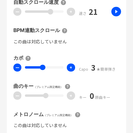
自動スクロール速度
21
ー
+
速さ
BPM連動スクロール
この曲は対応していません
カポ
3
ー
+
Capo
★簡単弾き
曲のキー
（プレミアム限定機能）
0
ー
+
キー
原曲キー
メトロノーム
（プレミアム限定機能）
この曲は対応していません