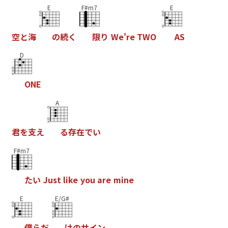
E
F#m7
E
空
と
海
の
続
く
限
り
W
e
'
r
e
T
W
O
A
S
D
O
N
E
A
君
を
支
え
る
存
在
で
い
F#m7
た
い
J
u
s
t
l
i
k
e
y
o
u
a
r
e
m
i
n
e
E
E/G#
僕
ら
だ
け
の
サ
イ
ン