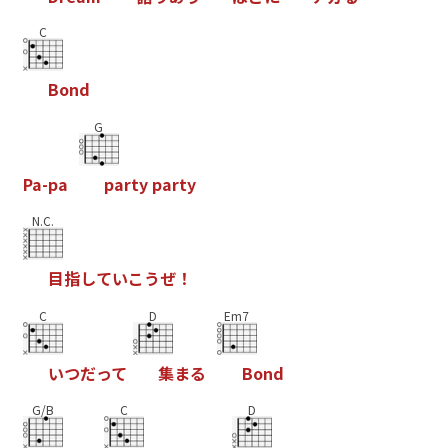
C
B
o
n
d
G
P
a
-
p
a
p
a
r
t
y
p
a
r
t
y
N.C.
目
指
し
て
い
こ
う
ぜ
！
C
D
Em7
い
つ
だ
っ
て
集
ま
る
B
o
n
d
G/B
C
D