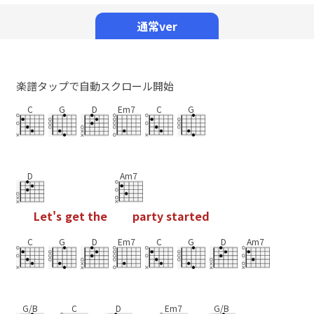
Mute
通常ver
楽譜タップで自動スクロール開始
C
G
D
Em7
C
G
D
Am7
L
e
t
'
s
g
e
t
t
h
e
p
a
r
t
y
s
t
a
r
t
e
d
C
G
D
Em7
C
G
D
Am7
G/B
C
D
Em7
G/B