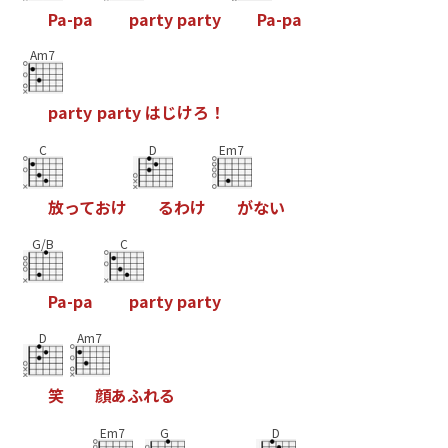
P
a
-
p
a
p
a
r
t
y
p
a
r
t
y
P
a
-
p
a
Am7
p
a
r
t
y
p
a
r
t
y
は
じ
け
ろ
！
C
D
Em7
放
っ
て
お
け
る
わ
け
が
な
い
G/B
C
P
a
-
p
a
p
a
r
t
y
p
a
r
t
y
D
Am7
笑
顔
あ
ふ
れ
る
Em7
G
D