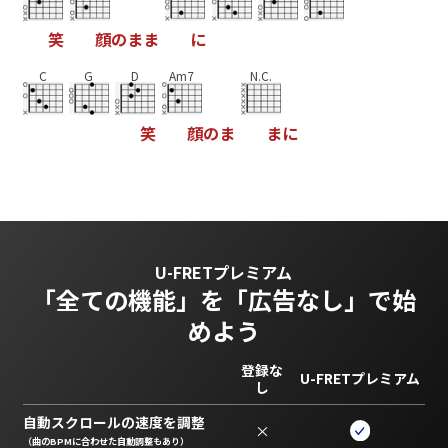
笑
顔
の
ま
ま
に
C
G
D
Am7
N.C.
笑
顔
の
ま
ま
に
U-FRETプレミアム
「全ての機能」を
「広告なし」で始
めよう
登録な
U-FRETプレミアム
し
自動スクロールの速度を調整
×
（曲のBPMに合わせた自動調整もあり）