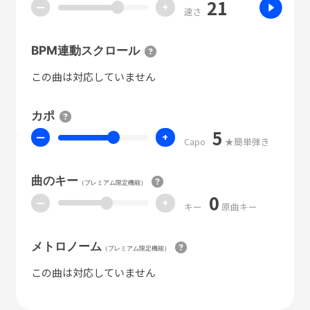
21
ー
+
速さ
BPM連動スクロール
この曲は対応していません
カポ
5
ー
+
Capo
★簡単弾き
曲のキー
（プレミアム限定機能）
0
ー
+
キー
原曲キー
メトロノーム
（プレミアム限定機能）
この曲は対応していません