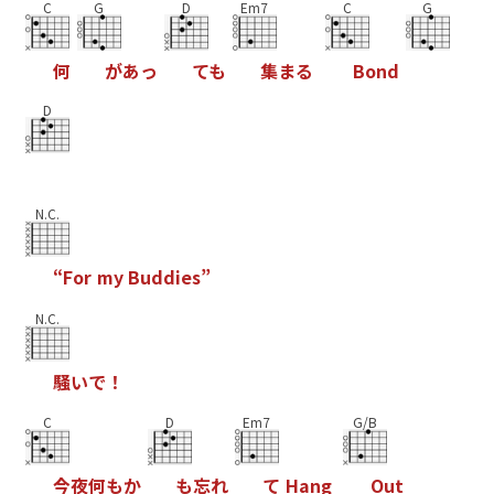
C
G
D
Em7
C
G
何
が
あ
っ
て
も
集
ま
る
B
o
n
d
D
N.C.
“
F
o
r
m
y
B
u
d
d
i
e
s
”
N.C.
騒
い
で
！
C
D
Em7
G/B
今
夜
何
も
か
も
忘
れ
て
H
a
n
g
O
u
t