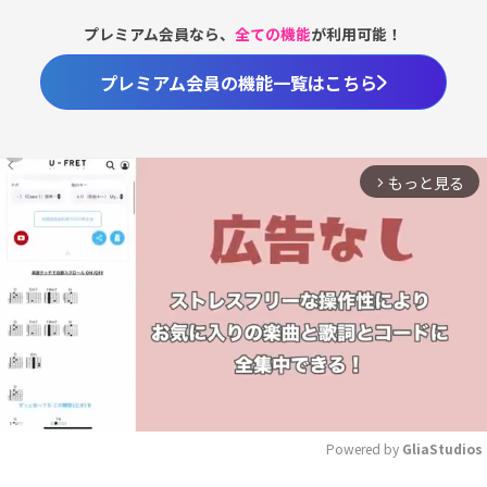
プレミアム会員なら、
全ての機能
が利用可能！
プレミアム会員の機能一覧はこちら
もっと見る
arrow_forward_ios
Powered by 
GliaStudios