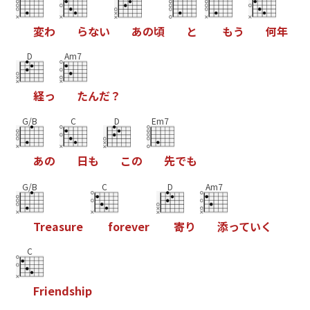
変
わ
ら
な
い
あ
の
頃
と
も
う
何
年
D
Am7
経
っ
た
ん
だ
？
G/B
C
D
Em7
あ
の
日
も
こ
の
先
で
も
G/B
C
D
Am7
T
r
e
a
s
u
r
e
f
o
r
e
v
e
r
寄
り
添
っ
て
い
く
C
F
r
i
e
n
d
s
h
i
p