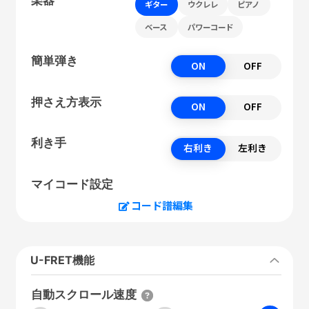
ギター
ウクレレ
ピアノ
ベース
パワーコード
簡単弾き
ON
OFF
押さえ方表示
ON
OFF
利き手
右利き
左利き
マイコード設定
コード譜編集
U-FRET機能
自動スクロール速度