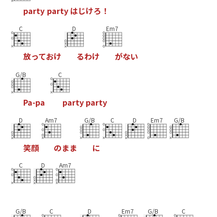
p
a
r
t
y
p
a
r
t
y
は
じ
け
ろ
！
C
D
Em7
放
っ
て
お
け
る
わ
け
が
な
い
G/B
C
P
a
-
p
a
p
a
r
t
y
p
a
r
t
y
D
Am7
G/B
C
D
Em7
G/B
笑
顔
の
ま
ま
に
C
D
Am7
G/B
C
D
Em7
G/B
C