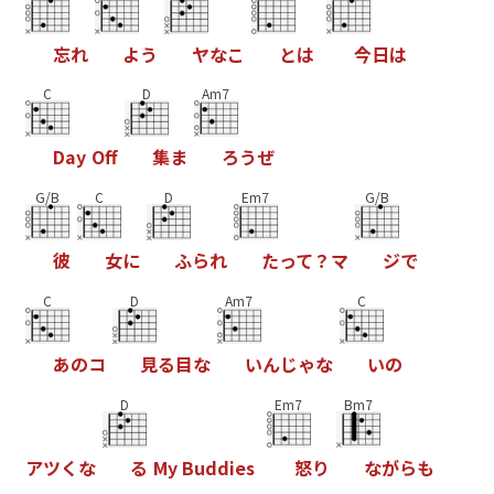
忘
れ
よ
う
ヤ
な
こ
と
は
今
日
は
C
D
Am7
D
a
y
O
f
集
ま
ろ
う
ぜ
G/B
C
D
Em7
G/B
彼
女
に
ふ
ら
れ
た
っ
て
？
マ
ジ
で
C
D
Am7
C
あ
の
コ
見
る
目
な
い
ん
じ
ゃ
な
い
の
D
Em7
Bm7
ア
ツ
く
な
る
M
y
B
u
d
d
i
e
s
怒
り
な
が
ら
も