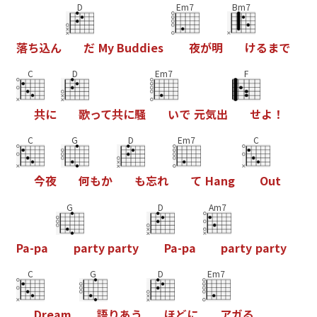
D
Em7
Bm7
落
ち
込
ん
だ
M
y
B
u
d
d
i
e
s
夜
が
明
け
る
ま
で
C
D
Em7
F
共
に
歌
っ
て
共
に
騒
い
で
元
気
出
せ
よ
！
C
G
D
Em7
C
今
夜
何
も
か
も
忘
れ
て
H
a
n
g
O
u
t
G
D
Am7
P
a
-
p
a
p
a
r
t
y
p
a
r
t
y
P
a
-
p
a
p
a
r
t
y
p
a
r
t
y
C
G
D
Em7
D
r
e
a
m
語
り
あ
う
ほ
ど
に
ア
ガ
る