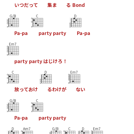
い
つ
だ
っ
て
集
ま
る
B
o
n
d
G/B
C
D
P
a
-
p
a
p
a
r
t
y
p
a
r
t
y
P
a
-
p
a
Em7
p
a
r
t
y
p
a
r
t
y
は
じ
け
ろ
！
C
D
Em7
放
っ
て
お
け
る
わ
け
が
な
い
G/B
C
P
a
-
p
a
p
a
r
t
y
p
a
r
t
y
D
Am7
G/B
C
D
Em7