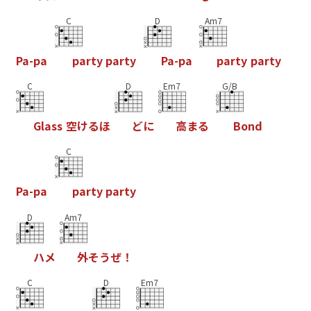
C
D
Am7
P
a
-
p
a
p
a
r
t
y
p
a
r
t
y
P
a
-
p
a
p
a
r
t
y
p
a
r
t
y
C
D
Em7
G/B
G
l
a
s
s
空
け
る
ほ
ど
に
高
ま
る
B
o
n
d
C
P
a
-
p
a
p
a
r
t
y
p
a
r
t
y
D
Am7
ハ
メ
外
そ
う
ぜ
！
C
D
Em7