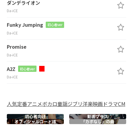
ダンデライオン
Da-iCE
Funky Jumping
初心者ver
Da-iCE
Promise
Da-iCE
A2Z
初心者ver
Da-iCE
人気
定番
アニメ
ボカロ
童謡
ジブリ
洋楽
映画
ドラマ
CM
初心者向け
動画プラス
オフィシャル
コード譜
「カポなし」の曲