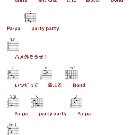
G
P
a
-
p
a
p
a
r
t
y
p
a
r
t
y
N.C.
ハ
メ
外
そ
う
ぜ
！
C
D
Em7
い
つ
だ
っ
て
集
ま
る
B
o
n
d
G/B
C
D
P
a
-
p
a
p
a
r
t
y
p
a
r
t
y
P
a
-
p
a
Am7