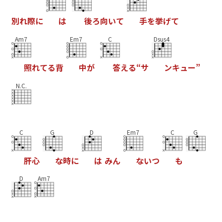
別
れ
際
に
は
後
ろ
向
い
て
手
を
挙
げ
て
Am7
Em7
C
Dsus4
照
れ
て
る
背
中
が
答
え
る
“
サ
ン
キ
ュ
ー
”
N.C.
C
G
D
Em7
C
G
肝
心
な
時
に
は
み
ん
な
い
つ
も
D
Am7