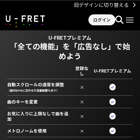
旧デザインに切り替える
ログイン
U-FRETプレミアム
「全ての機能」を
「広告なし」で始
めよう
登録な
U-FRETプレミアム
し
自動スクロールの速度を調整
×
（曲のBPMに合わせた自動調整もあり）
曲のキーを変更
×
お気に入りに上限なしで曲を追
×
加
メトロノームを使用
×