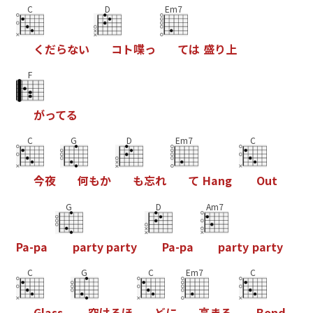
C
D
Em7
く
だ
ら
な
い
コ
ト
喋
っ
て
は
盛
り
上
F
が
っ
て
る
C
G
D
Em7
C
今
夜
何
も
か
も
忘
れ
て
H
a
n
g
O
u
t
G
D
Am7
P
a
-
p
a
p
a
r
t
y
p
a
r
t
y
P
a
-
p
a
p
a
r
t
y
p
a
r
t
y
C
G
C
Em7
C
G
l
a
s
s
空
け
る
ほ
ど
に
高
ま
る
B
o
n
d