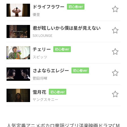
Everything’s alright
冴えない
ドライフラワー
初心者ver
Em7
G
優里
Nobody
変わるの Somebody
特別にな
君が眩しいから僕は星が見えない
SIX LOUNGE
る
チェリー
初心者ver
Cmaj7
B7
スピッツ
さよならエレジー
You make me feel
special
世界が 私
初心者ver
菅田将暉
Em7
G
雪月花
初心者ver
倒し
ても
痛い言葉
ヤングスキニー
Cmaj7
B7
Em7
胸 刺し
ても 君が
いれば笑う
人気
定番
アニメ
ボカロ
童謡
ジブリ
洋楽
映画
ドラマ
CM