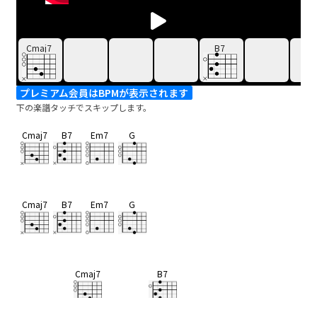
Cmaj7
B7
プレミアム会員はBPMが表示されます
下の楽譜タッチでスキップします。
Cmaj7
B7
Em7
G
Cmaj7
B7
Em7
G
Cmaj7
B7
そんな日が
ある ひと
りぼっち 感じる