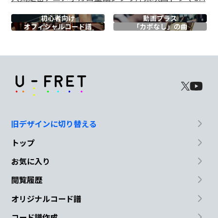
G
初心者向け
動画プラス
オフィシャル
コード譜
「カポなし」の曲
That’s what you
do
Cmaj7
B7
Again I feel
special 意
味のない存在
Em7
G
でも 消
えそうな存在でも
旧デザインに切り替える
トップ
Cmaj7
B7
Em7
G7
お気に入り
君の
声がすれば
I feel loved,
I
閲覧履歴
N.C
オリジナルコード譜
feel so
special
コード譜作成