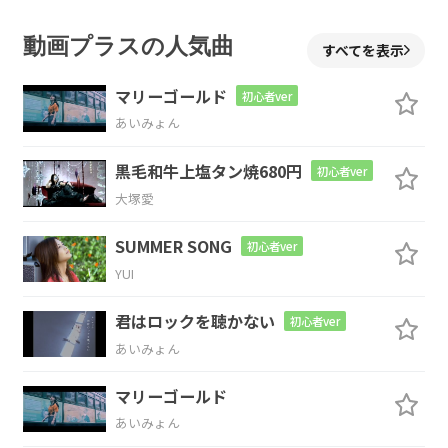
Em7
G7
動画プラスの人気曲
すべてを表示
日 どこ
にも居場所が
マリーゴールド
初心者ver
Cmaj7
Bm7
Em7
E7
あいみょん
黒毛和牛上塩タン焼680円
ない
みたいで
下向いちゃう
日
初心者ver
大塚愛
C
D
Em7
SUMMER SONG
初心者ver
その度いつも
どれくら
い 大事
か言っ
YUI
G
君はロックを聴かない
初心者ver
あいみょん
てくる
君の一言
マリーゴールド
C
D
あいみょん