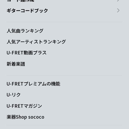
Cmaj7
Bm7
Em7
G
ギターコードブック
隠れ
たくなるの
向き
合うの 嫌
人気曲ランキング
人気アーティストランキング
で
U-FRET動画プラス
Cmaj7
Bm7
新着楽譜
全て
意味ないように自
分を消すように 座
Em7
E
U-FRETプレミアムの機能
り込んでいる
時
U-リク
U-FRETマガジン
C
D
Em7
G
楽器Shop sococo
目の前に
現れた
あったかい
笑