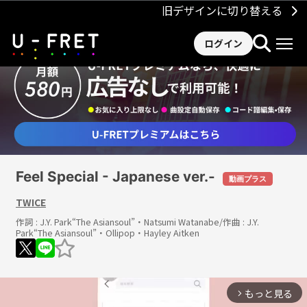
旧デザインに切り替える
ログイン
Feel Special - Japanese ver.-
動画プラス
TWICE
作詞 :
J.Y. Park“The Asiansoul”・Natsumi Watanabe
/作曲 :
J.Y.
Park“The Asiansoul”・Ollipop・Hayley Aitken
もっと見る
arrow_forward_ios