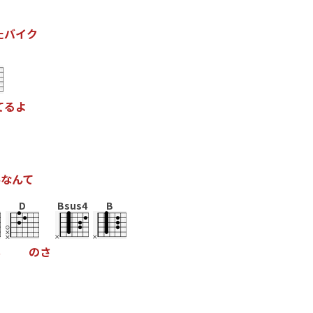
た
バ
イ
ク
て
る
よ
み
な
ん
て
D
Bsus4
B
も
の
さ