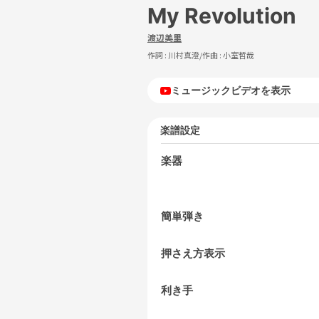
My Revolution
渡辺美里
作詞 :
川村真澄
/作曲 :
小室哲哉
ミュージックビデオを表示
楽譜設定
楽器
簡単弾き
押さえ方表示
利き手