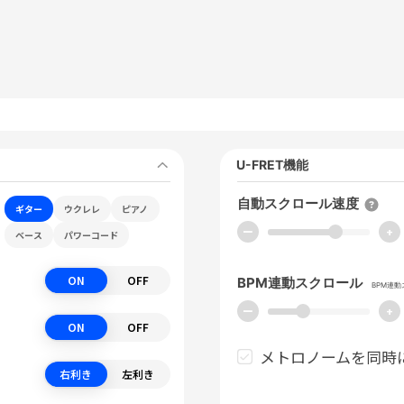
U-FRET機能
自動スクロール速度
ギター
ウクレレ
ピアノ
ー
+
ベース
パワーコード
ON
OFF
BPM連動スクロール
BPM連
ー
+
ON
OFF
メトロノームを同時
右利き
左利き