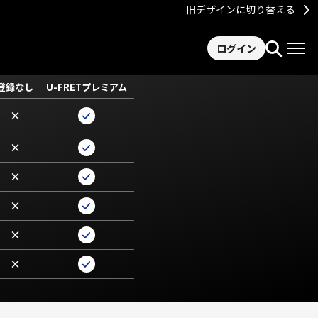
旧デザインに切り替える
ログイン
登録なし
U-FRETプレミアム
×
×
×
×
×
×