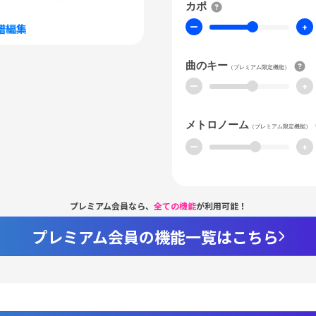
カポ
ー
+
譜編集
曲のキー
（プレミアム限定機能）
ー
+
メトロノーム
（プレミアム限定機能）
ー
+
プレミアム会員なら、
全ての機能
が利用可能！
プレミアム会員の機能一覧はこちら