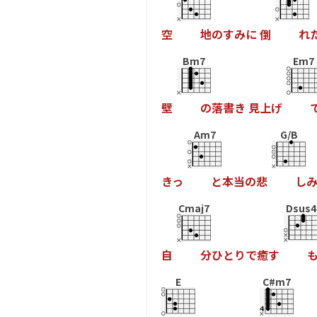
空
地
の
す
み
に
倒
れ
Bm7
Em7
壁
の
落
書
き
見
上
げ
Am7
G/B
き
っ
と
本
当
の
悲
し
Cmaj7
Dsus4
自
分
ひ
と
り
で
癒
す
E
C#m7