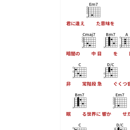
Em7
君
に
逢
え
た
意
味
を
Cmaj7
Bm7
A
暗
闇
の
中
目
を
C
D/C
非
常
階
段
急
ぐ
く
つ
Bm7
Em7
眠
る
世
界
に
響
か
せ
C
D/C