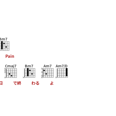
Bm7
P
a
i
n
Cmaj7
Bm7
Am7
Am7/D
日
で
終
わ
る
よ