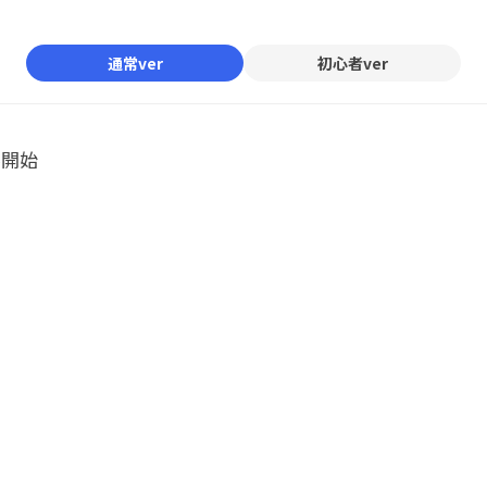
通常ver
初心者ver
ル開始