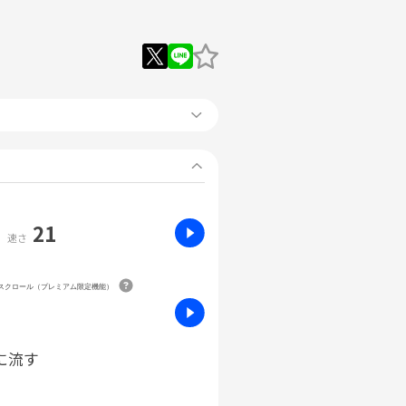
21
速さ
動スクロール（プレミアム限定機能）
に流す