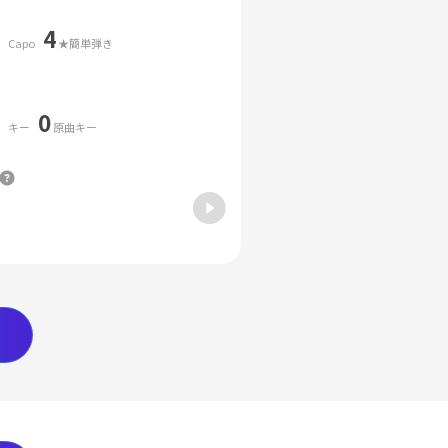
4
Capo
★簡単弾き
0
キー
原曲キー