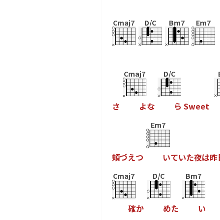
Cmaj7
D/C
Bm7
Em7
Cmaj7
D/C
さ
よ
な
ら
S
w
e
e
t
Em7
頬
づ
え
つ
い
て
い
た
夜
は
昨
Cmaj7
D/C
Bm7
確
か
め
た
い