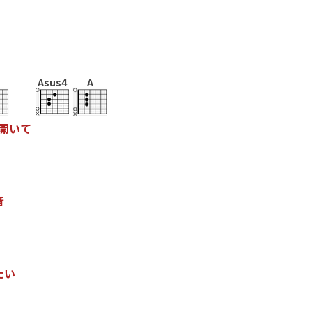
Asus4
A
開
い
て
音
た
い