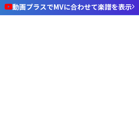
動画プラスでMVに合わせて楽譜を表示
Loaded
:
100.00%
/
nmute