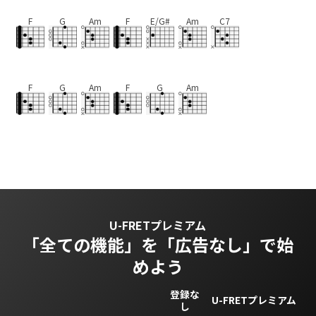
F
G
Am
F
E/G#
Am
C7
F
G
Am
F
G
Am
U-FRETプレミアム
「全ての機能」を
「広告なし」で始
めよう
登録な
U-FRETプレミアム
し