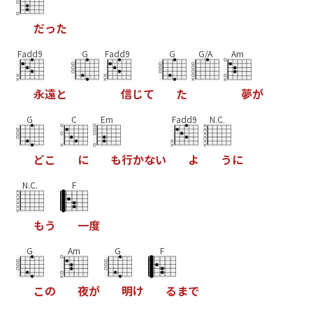
だ
っ
た
Fadd9
G
Fadd9
G
G/A
Am
永
遠
と
信
じ
て
た
夢
が
G
C
Em
Fadd9
N.C.
ど
こ
に
も
行
か
な
い
よ
う
に
N.C.
F
も
う
一
度
G
Am
G
F
こ
の
夜
が
明
け
る
ま
で