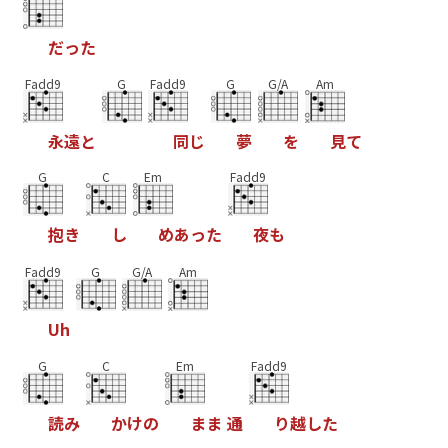
だ
っ
た
Fadd9
G
Fadd9
G
G/A
Am
永
遠
と
同
じ
夢
を
見
て
G
C
Em
Fadd9
抱
き
し
め
あ
っ
た
夜
も
Fadd9
G
G/A
Am
U
h
G
C
Em
Fadd9
読
み
か
け
の
ま
ま
通
り
越
し
た