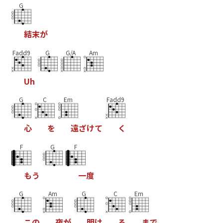
G
結
末
が
Fadd9
G
G/A
Am
U
h
G
C
Em
Fadd9
心
を
遠
ざ
け
て
く
F
G
F
も
う
一
度
G
Am
G
C
Em
こ
の
夜
が
明
け
る
ま
で