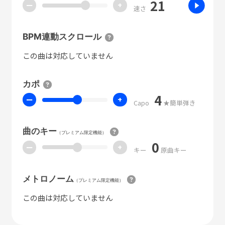
21
ー
+
速さ
BPM連動スクロール
この曲は対応していません
カポ
4
ー
+
Capo
★簡単弾き
曲のキー
（プレミアム限定機能）
0
ー
+
キー
原曲キー
メトロノーム
（プレミアム限定機能）
この曲は対応していません