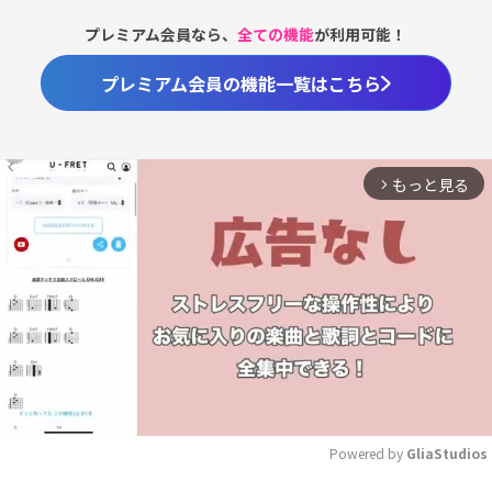
プレミアム会員なら、
全ての機能
が利用可能！
プレミアム会員の機能一覧はこちら
もっと見る
arrow_forward_ios
Powered by 
GliaStudios