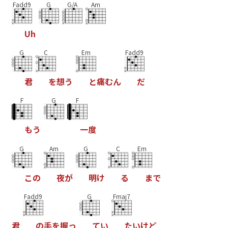
Fadd9
G
G/A
Am
U
h
G
C
Em
Fadd9
君
を
想
う
と
痛
む
ん
だ
F
G
F
も
う
一
度
G
Am
G
C
Em
こ
の
夜
が
明
け
る
ま
で
Fadd9
G
Fmaj7
君
の
手
を
握
っ
て
い
た
い
け
ど