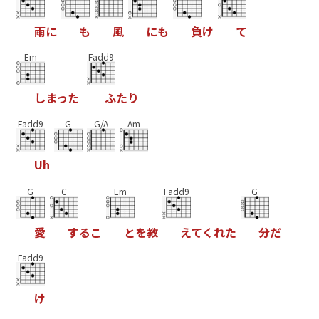
雨
に
も
風
に
も
負
け
て
Em
Fadd9
し
ま
っ
た
ふ
た
り
Fadd9
G
G/A
Am
U
h
G
C
Em
Fadd9
G
愛
す
る
こ
と
を
教
え
て
く
れ
た
分
だ
Fadd9
け