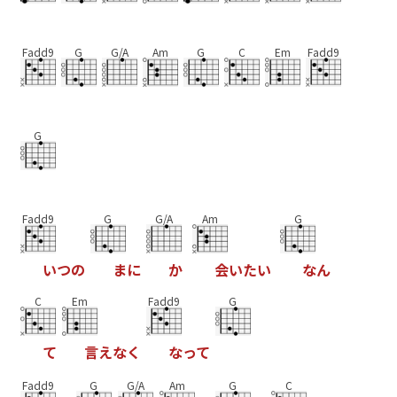
Fadd9
G
G/A
Am
G
C
Em
Fadd9
G
Fadd9
G
G/A
Am
G
い
つ
の
ま
に
か
会
い
た
い
な
ん
C
Em
Fadd9
G
て
言
え
な
く
な
っ
て
Fadd9
G
G/A
Am
G
C