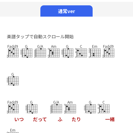
Mute
通常ver
楽譜タップで自動スクロール開始
Fadd9
G
G/A
Am
G
C
Em
Fadd9
G
Fadd9
G
G/A
Am
G
C
い
つ
だ
っ
て
ふ
た
り
一
緒
Em