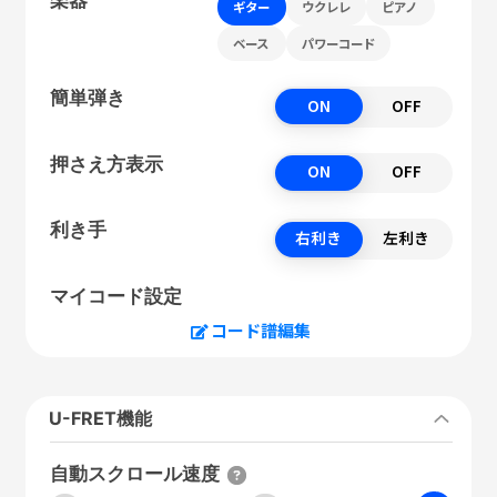
ギター
ウクレレ
ピアノ
ベース
パワーコード
簡単弾き
ON
OFF
押さえ方表示
ON
OFF
利き手
右利き
左利き
マイコード設定
コード譜編集
U-FRET機能
自動スクロール速度