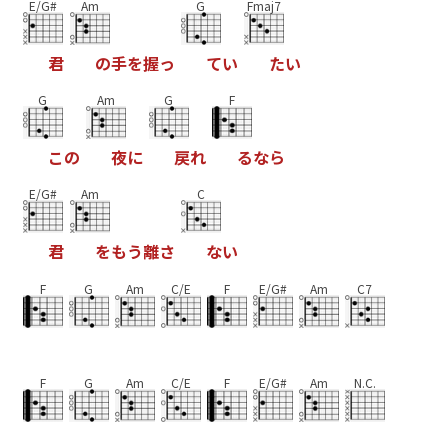
E/G#
Am
G
Fmaj7
君
の
手
を
握
っ
て
い
た
い
G
Am
G
F
こ
の
夜
に
戻
れ
る
な
ら
E/G#
Am
C
君
を
も
う
離
さ
な
い
F
G
Am
C/E
F
E/G#
Am
C7
F
G
Am
C/E
F
E/G#
Am
N.C.