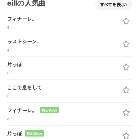
eillの人気曲
すべてを表示
フィナーレ。
eill
ラストシーン.
eill
片っぽ
eill
ここで息をして
eill
フィナーレ。
初心者ver
eill
片っぽ
初心者ver