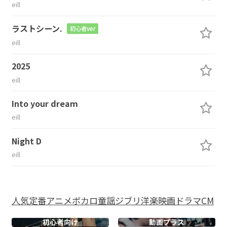
eill
ラストシーン.
初心者ver
eill
2025
eill
Into your dream
eill
Night D
eill
人気
定番
アニメ
ボカロ
童謡
ジブリ
洋楽
映画
ドラマ
CM
初心者向け
動画プラス