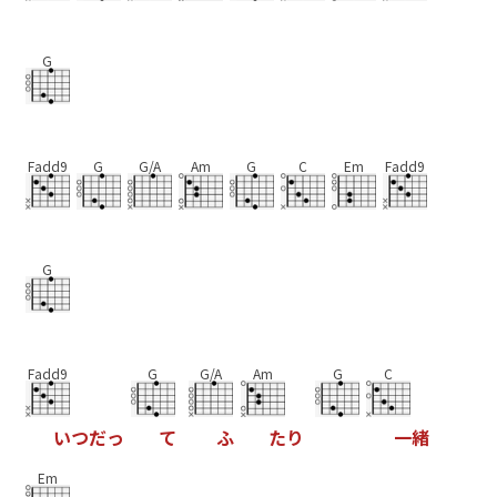
G
Fadd9
G
G/A
Am
G
C
Em
Fadd9
G
Fadd9
G
G/A
Am
G
C
い
つ
だ
っ
て
ふ
た
り
一
緒
Em