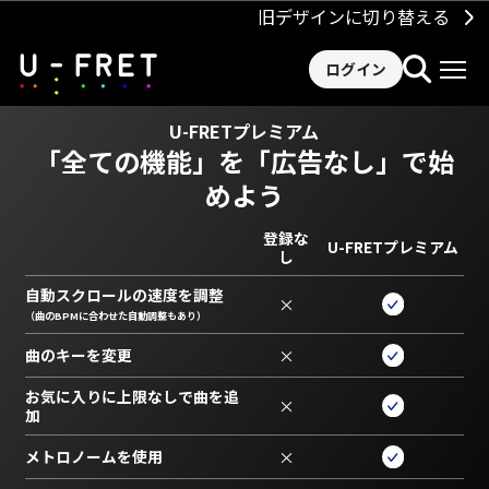
旧デザインに切り替える
ログイン
U-FRETプレミアム
「全ての機能」を
「広告なし」で始
めよう
登録な
U-FRETプレミアム
し
自動スクロールの速度を調整
×
（曲のBPMに合わせた自動調整もあり）
曲のキーを変更
×
お気に入りに上限なしで曲を追
×
加
メトロノームを使用
×