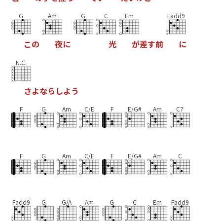
G
Am
G
C
Em
Fadd9
こ
の
夜
に
光
が
差
す
前
に
N.C.
さ
よ
な
ら
し
よ
う
F
G
Am
C/E
F
E/G#
Am
C7
F
G
Am
C/E
F
E/G#
Am
C
Fadd9
G
G/A
Am
G
C
Em
Fadd9