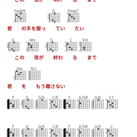
Fadd9
G
Fmaj7
君
の
手
を
握
っ
て
い
た
い
G
Am
G
C
Em
こ
の
夜
が
終
わ
る
ま
で
Dm
N.C.
君
を
も
う
離
さ
な
い
F
G
G/A
C/E
F
E/G#
G/A
C7
F
G
G/A
C/E
F
E/G#
G/A
C