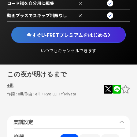
コード譜を自分用に編集
×
動画プラスでスキップ制限なし
×
今すぐU-FRETプレミアムをはじめる
いつでもキャンセルできます
この夜が明けるまで
eill
作詞 :
eill
/作曲 :
eill・Ryo'LEFTY'Miyata
楽譜設定
楽器