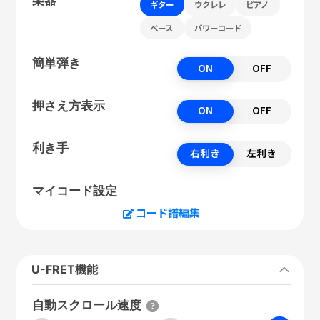
ギター
ウクレレ
ピアノ
ベース
パワーコード
簡単弾き
ON
OFF
押さえ方表示
ON
OFF
利き手
右利き
左利き
マイコード設定
コード譜編集
U-FRET機能
自動スクロール速度