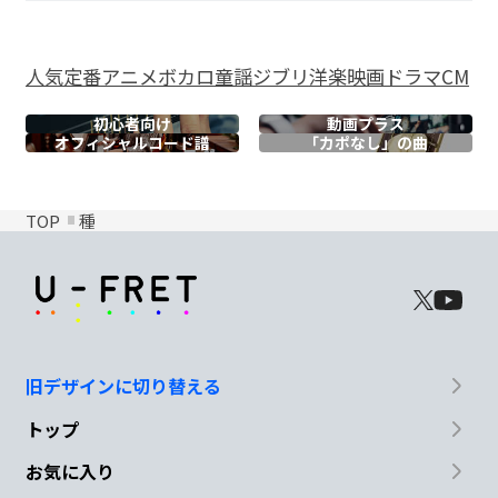
人気
定番
アニメ
ボカロ
童謡
ジブリ
洋楽
映画
ドラマ
CM
初心者向け
動画プラス
オフィシャル
コード譜
「カポなし」の曲
TOP
種
旧デザインに切り替える
トップ
お気に入り