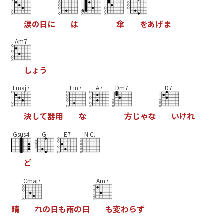
涙
の
日
に
は
傘
を
あ
げ
ま
Am7
し
ょ
う
Fmaj7
Em7
A7
Dm7
D7
決
し
て
器
用
な
方
じ
ゃ
な
い
け
れ
Gsus4
G
E7
N.C.
ど
Cmaj7
Am7
晴
れ
の
日
も
雨
の
日
も
変
わ
ら
ず