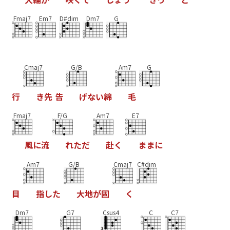
Fmaj7
Em7
D#dim
Dm7
G
Cmaj7
G/B
Am7
G
行
き
先
告
げ
な
い
綿
毛
Fmaj7
F/G
Am7
E7
風
に
流
れ
た
だ
赴
く
ま
ま
に
Am7
G/B
Cmaj7
C#dim
目
指
し
た
大
地
が
固
く
Dm7
G7
Csus4
C
C7