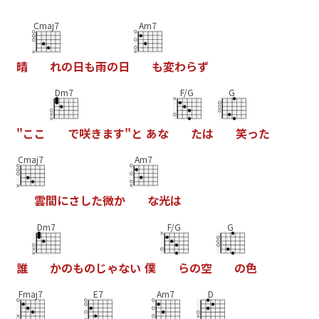
Cmaj7
Am7
晴
れ
の
日
も
雨
の
日
も
変
わ
ら
ず
Dm7
F/G
G
"
こ
こ
で
咲
き
ま
す
"
と
あ
な
た
は
笑
っ
た
Cmaj7
Am7
雲
間
に
さ
し
た
微
か
な
光
は
Dm7
F/G
G
誰
か
の
も
の
じ
ゃ
な
い
僕
ら
の
空
の
色
Fmaj7
E7
Am7
D