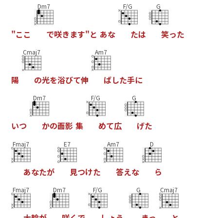
Dm7
F/G
G
"
こ
こ
で
咲
き
ま
す
"
と
あ
な
た
は
笑
っ
た
Cmaj7
Am7
陽
の
光
を
浴
び
て
伸
ば
し
た
手
に
Dm7
F/G
G
い
つ
か
の
面
影
集
め
て
広
げ
た
Fmaj7
E7
Am7
D
あ
な
た
が
見
つ
け
た
答
え
な
ら
Fmaj7
Dm7
F/G
G
Cmaj7
大
輪
が
咲
く
で
し
ょ
う
き
っ
と