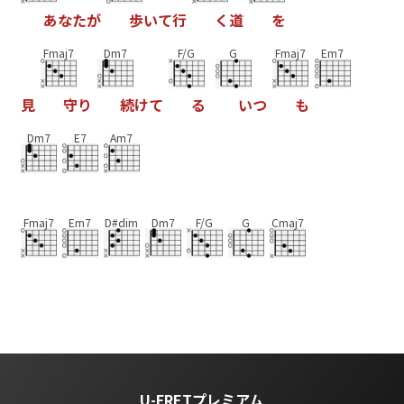
あ
な
た
が
歩
い
て
行
く
道
を
Fmaj7
Dm7
F/G
G
Fmaj7
Em7
見
守
り
続
け
て
る
い
つ
も
Dm7
E7
Am7
Fmaj7
Em7
D#dim
Dm7
F/G
G
Cmaj7
U-FRETプレミアム