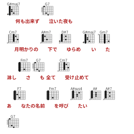
G#maj7
G7
何
も
出
来
ず
泣
い
た
夜
も
Cm7
A#m7
D#7
G#maj7
Gm7
月
明
か
り
の
下
で
ゆ
ら
め
い
た
Fm7
G7
Cm7
淋
し
さ
も
全
て
受
け
止
め
て
F7
Fm7
A#sus4
A#
A#7
あ
な
た
の
名
前
を
呼
び
た
い
G7