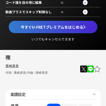
コード譜を自分用に編集
×
動画プラスでスキップ制限なし
×
今すぐU-FRETプレミアムをはじめる
いつでもキャンセルできます
種
黒崎真音
作詞 :
黒崎真音
/作曲 :
黒崎真音
楽譜設定
楽器