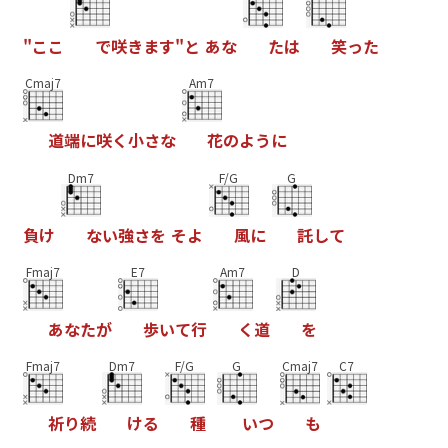
"
こ
こ
で
咲
き
ま
す
"
と
あ
な
た
は
笑
っ
た
Cmaj7
Am7
道
端
に
咲
く
小
さ
な
花
の
よ
う
に
Dm7
F/G
G
負
け
な
い
強
さ
を
そ
よ
風
に
託
し
て
Fmaj7
E7
Am7
D
あ
な
た
が
歩
い
て
行
く
道
を
Fmaj7
Dm7
F/G
G
Cmaj7
C7
祈
り
続
け
る
種
い
つ
も