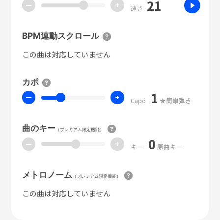
21
ー
+
速さ
BPM連動スクロール
この曲は対応していません
カポ
1
ー
+
Capo
★簡単弾き
曲のキー
（プレミアム限定機能）
0
ー
+
キー
原曲キー
メトロノーム
（プレミアム限定機能）
この曲は対応していません