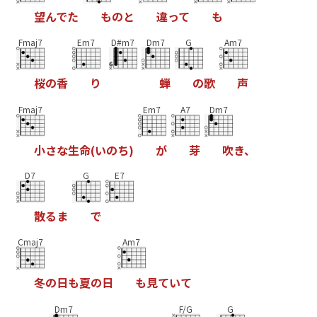
望
ん
で
た
も
の
と
違
っ
て
も
Fmaj7
Em7
D#m7
Dm7
G
Am7
桜
の
香
り
蝉
の
歌
声
Fmaj7
Em7
A7
Dm7
小
さ
な
生
命
(
い
の
ち
)
が
芽
吹
き
、
D7
G
E7
散
る
ま
で
Cmaj7
Am7
冬
の
日
も
夏
の
日
も
見
て
い
て
Dm7
F/G
G