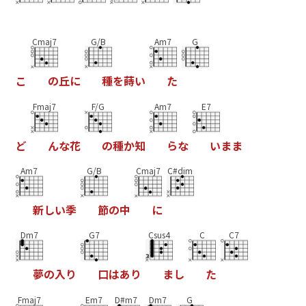
Cmaj7
G/B
Am7
G
こ
の
丘
に
種
を
蒔
い
た
Fmaj7
F/G
Am7
E7
ど
ん
な
花
の
種
か
知
ら
な
い
ま
ま
Am7
G/B
Cmaj7
C#dim
新
し
い
季
節
の
中
に
Dm7
G7
Csus4
C
C7
夢
の
入
り
口
は
あ
り
ま
し
た
Fmaj7
Em7
D#m7
Dm7
G