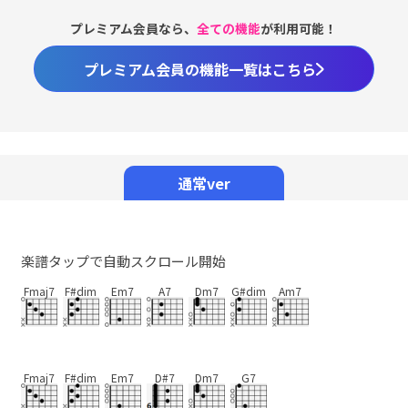
プレミアム会員なら、
全ての機能
が利用可能！
プレミアム会員の機能一覧はこちら
通常ver
楽譜タップで自動スクロール開始
Fmaj7
F#dim
Em7
A7
Dm7
G#dim
Am7
Fmaj7
F#dim
Em7
D#7
Dm7
G7