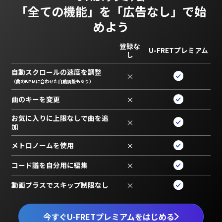
「全ての機能」を
「広告なし」で始
めよう
登録な
U-FRETプレミアム
し
自動スクロールの速度を調整
×
（曲のBPMに合わせた自動調整もあり）
曲のキーを変更
×
お気に入りに上限なしで曲を追
×
加
メトロノームを使用
×
コード譜を自分用に編集
×
動画プラスでスキップ制限なし
×
今すぐU-FRETプレミアムをはじめる