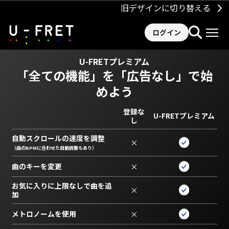
旧デザインに切り替える
ログイン
U-FRETプレミアム
「全ての機能」を
「広告なし」で始
めよう
登録な
U-FRETプレミアム
し
自動スクロールの速度を調整
×
（曲のBPMに合わせた自動調整もあり）
曲のキーを変更
×
お気に入りに上限なしで曲を追
×
加
メトロノームを使用
×